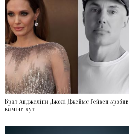
Брат Анджеліни Джолі Джеймс Гейвен зробив
камінг-аут