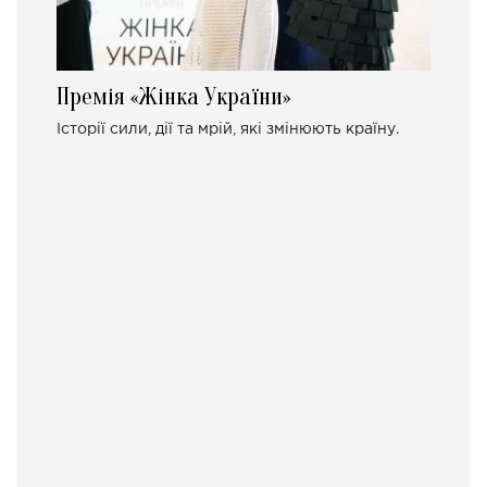
Премія «Жінка України»
Історії сили, дії та мрій, які змінюють країну.