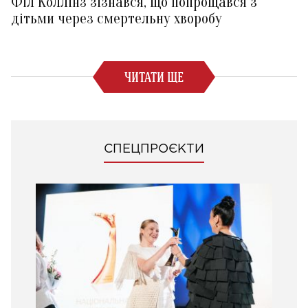
Філ Коллінз зізнався, що попрощався з
дітьми через смертельну хворобу
ЧИТАТИ ЩЕ
СПЕЦПРОЄКТИ