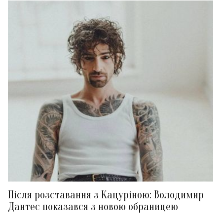
Після розставання з Кацуріною: Володимир
Дантес показався з новою обраницею