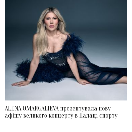
ALENA OMARGALIEVA презентувала нову
афішу великого концерту в Палаці спорту