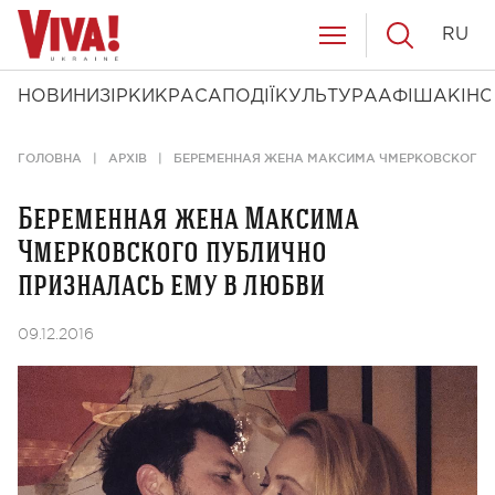
RU
НОВИНИ
ЗІРКИ
КРАСА
ПОДІЇ
КУЛЬТУРА
АФІША
КІНО
ГОЛОВНА
АРХІВ
БЕРЕМЕННАЯ ЖЕНА МАКСИМА ЧМЕРКОВСКОГО П
Беременная жена Максима
Чмерковского публично
призналась ему в любви
09.12.2016