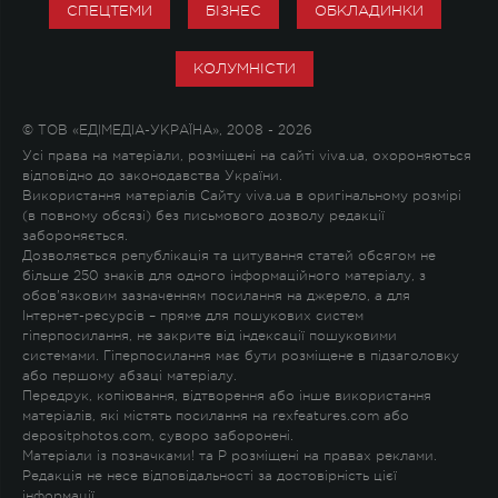
СПЕЦТЕМИ
БІЗНЕС
ОБКЛАДИНКИ
КОЛУМНІСТИ
© ТОВ «ЕДІМЕДІА-УКРАЇНА», 2008 - 2026
Усі права на матеріали, розміщені на сайті viva.ua, охороняються
відповідно до законодавства України.
Використання матеріалів Сайту viva.ua в оригінальному розмірі
(в повному обсязі) без письмового дозволу редакції
забороняється.
Дозволяється републікація та цитування статей обсягом не
більше 250 знаків для одного інформаційного матеріалу, з
обов'язковим зазначенням посилання на джерело, а для
Інтернет-ресурсів – пряме для пошукових систем
гіперпосилання, не закрите від індексації пошуковими
системами. Гіперпосилання має бути розміщене в підзаголовку
або першому абзаці матеріалу.
Передрук, копіювання, відтворення або інше використання
матеріалів, які містять посилання на rexfeatures.com або
depositphotos.com, суворо заборонені.
Матеріали із позначками
!
та
P
розміщені на правах реклами.
Редакція не несе відповідальності за достовірність цієї
інформації.