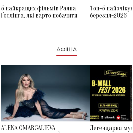
5 найкращих фільмів Раяна
Топ-5 найочіку
Ґослінга, які варто побачити
березня-2026
АФІША
ALENA OMARGALIEVA
Легендарна му