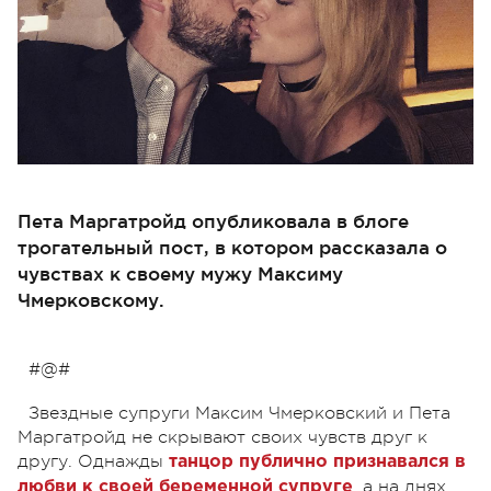
Пета Маргатройд опубликовала в блоге
трогательный пост, в котором рассказала о
чувствах к своему мужу Максиму
Чмерковскому.
#@#
Звездные супруги Максим Чмерковский и Пета
Маргатройд не скрывают своих чувств друг к
другу. Однажды
танцор публично признавался в
, а на днях
любви к своей беременной супруге