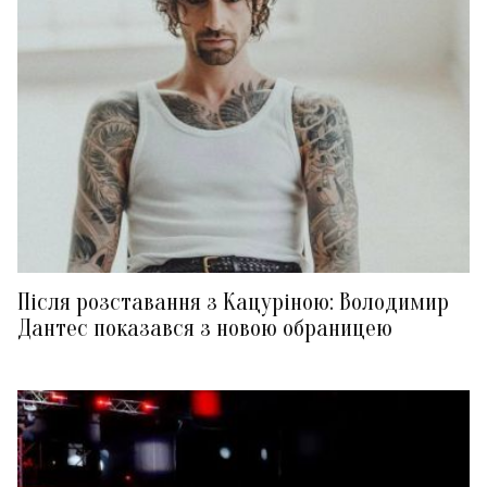
Після розставання з Кацуріною: Володимир
Дантес показався з новою обраницею