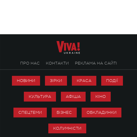
ENIGMA VOICES' ORIGINAL LIVE SHOW.
вечір, присвячений 
творчість стала си
справжньої любові д
ПРО НАС
КОНТАКТИ
РЕКЛАМА НА САЙТІ
НОВИНИ
ЗІРКИ
КРАСА
ПОДІЇ
КУЛЬТУРА
АФІША
КІНО
СПЕЦТЕМИ
БІЗНЕС
ОБКЛАДИНКИ
КОЛУМНІСТИ