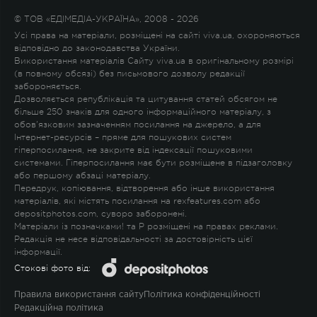
© ТОВ «ЕДІМЕДІА-УКРАЇНА», 2008 - 2026
Усі права на матеріали, розміщені на сайті viva.ua, охороняються
відповідно до законодавства України.
Використання матеріалів Сайту viva.ua в оригінальному розмірі
(в повному обсязі) без письмового дозволу редакції
забороняється.
Дозволяється републікація та цитування статей обсягом не
більше 250 знаків для одного інформаційного матеріалу, з
обов'язковим зазначенням посилання на джерело, а для
Інтернет-ресурсів – пряме для пошукових систем
гіперпосилання, не закрите від індексації пошуковими
системами. Гіперпосилання має бути розміщене в підзаголовку
або першому абзаці матеріалу.
Передрук, копіювання, відтворення або інше використання
матеріалів, які містять посилання на rexfeatures.com або
depositphotos.com, суворо заборонені.
Матеріали із позначками
!
та
P
розміщені на правах реклами.
Редакція не несе відповідальності за достовірність цієї
інформації.
Стокові фото від:
Правила використання сайту
Політика конфіденційності
Редакційна політика