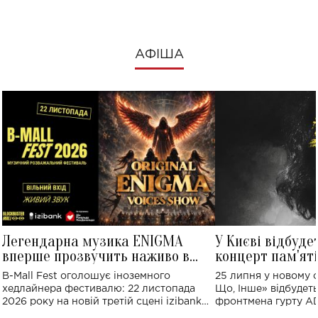
АФІША
Легендарна музика ENIGMA
У Києві відбуде
вперше прозвучить наживо в
концерт пам'ят
Україні: де відбудеться концерт
Клименка: понад
B-Mall Fest оголошує іноземного
25 липня у новому o
виконають пісн
хедлайнера фестивалю: 22 листопада
Що, Інше» відбудеть
2026 року на новій третій сцені izibank
фронтмена гурту A
stage відбудеться українська прем'єра
Клименка. Це буде 