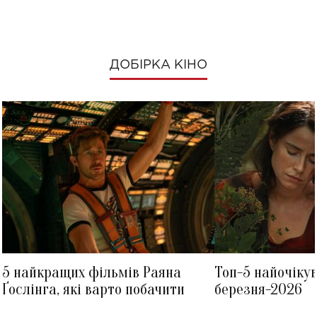
ДОБІРКА КІНО
5 найкращих фільмів Раяна
Топ-5 найочіку
Ґослінга, які варто побачити
березня-2026