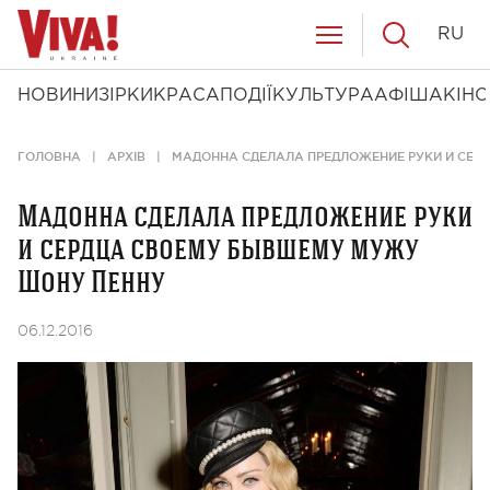
RU
НОВИНИ
ЗІРКИ
КРАСА
ПОДІЇ
КУЛЬТУРА
АФІША
КІНО
ГОЛОВНА
АРХІВ
МАДОННА СДЕЛАЛА ПРЕДЛОЖЕНИЕ РУКИ И СЕР
Мадонна сделала предложение руки
и сердца своему бывшему мужу
Шону Пенну
06.12.2016