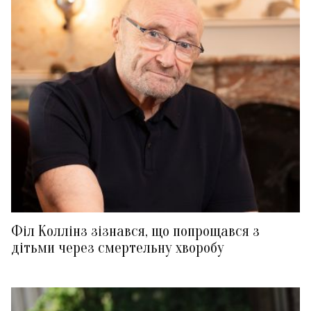
Філ Коллінз зізнався, що попрощався з
дітьми через смертельну хворобу