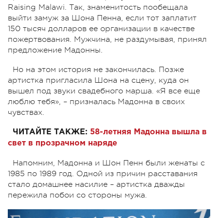
Raising Malawi. Так, знаменитость пообещала
выйти замуж за Шона Пенна, если тот заплатит
150 тысяч долларов ее организации в качестве
пожертвования. Мужчина, не раздумывая, принял
предложение Мадонны.
Но на этом история не закончилась. Позже
артистка пригласила Шона на сцену, куда он
вышел под звуки свадебного марша. «Я все еще
люблю тебя», – призналась Мадонна в своих
чувствах.
ЧИТАЙТЕ ТАКЖЕ:
58-летняя Мадонна вышла в
свет в прозрачном наряде
Напомним, Мадонна и Шон Пенн были женаты с
1985 по 1989 год. Одной из причин расставания
стало домашнее насилие – артистка дважды
пережила побои со стороны мужа.