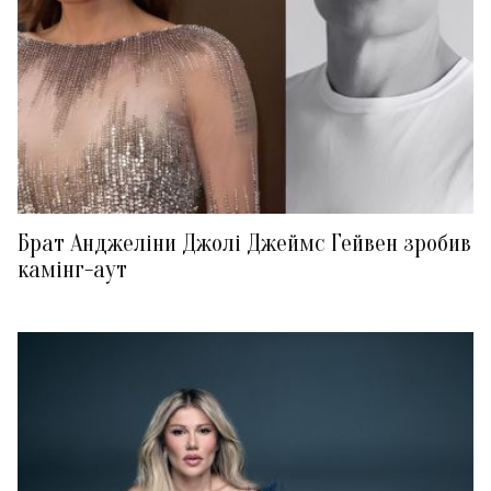
Брат Анджеліни Джолі Джеймс Гейвен зробив
камінг-аут