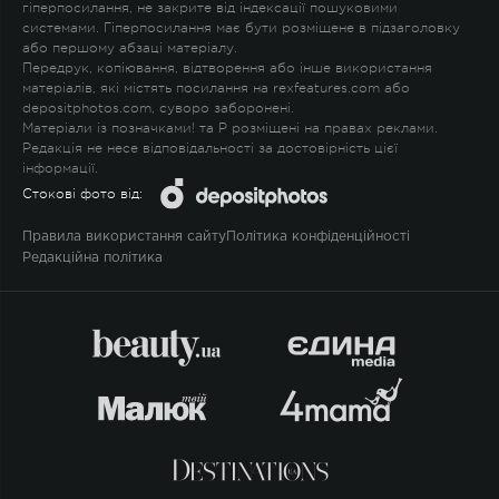
гіперпосилання, не закрите від індексації пошуковими
системами. Гіперпосилання має бути розміщене в підзаголовку
або першому абзаці матеріалу.
Передрук, копіювання, відтворення або інше використання
матеріалів, які містять посилання на rexfeatures.com або
depositphotos.com, суворо заборонені.
Матеріали із позначками
!
та
P
розміщені на правах реклами.
Редакція не несе відповідальності за достовірність цієї
інформації.
Стокові фото від:
Правила використання сайту
Політика конфіденційності
Редакційна політика