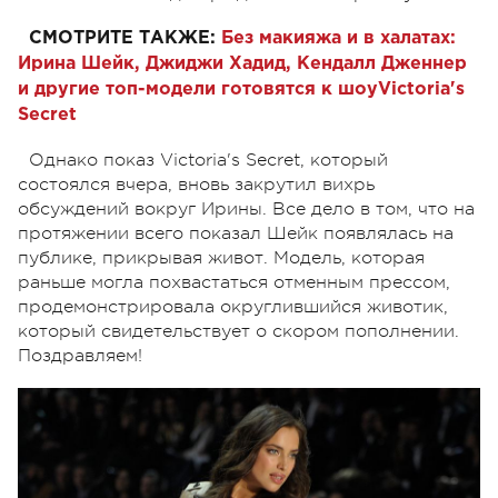
СМОТРИТЕ ТАКЖЕ:
Без макияжа и в халатах:
Ирина Шейк, Джиджи Хадид, Кендалл Дженнер
и другие топ-модели готовятся к шоуVictoria's
Secret
Однако показ Victoria's Secret, который
состоялся вчера, вновь закрутил вихрь
обсуждений вокруг Ирины. Все дело в том, что на
протяжении всего показал Шейк появлялась на
публике, прикрывая живот. Модель, которая
раньше могла похвастаться отменным прессом,
продемонстрировала округлившийся животик,
который свидетельствует о скором пополнении.
Поздравляем!