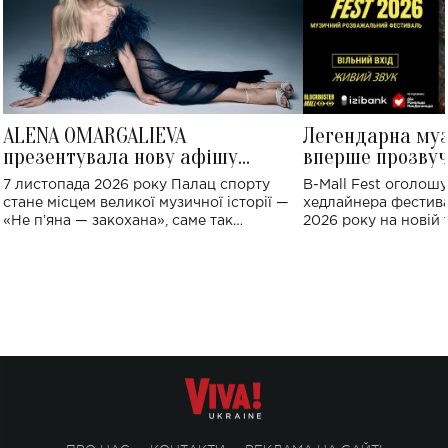
ALENA OMARGALIEVA
Легендарна му
презентувала нову афішу
вперше прозвуч
великого концерту в Палаці
Україні: де від
7 листопада 2026 року Палац спорту
B-Mall Fest оголош
спорту
стане місцем великої музичної історії —
хедлайнера фестива
«Не пʼяна — закохана», саме так
2026 року на новій т
символічно названо майбутній концерт
stage відбудеться у
ALENA OMARGALIEVA.
ENIGMA VOICES' OR