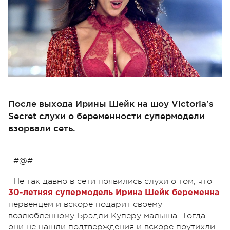
После выхода Ирины Шейк на шоу Victoria's
Secret слухи о беременности супермодели
взорвали сеть.
#@#
Не так давно в сети появились слухи о том, что
30-летняя супермодель Ирина Шейк беременна
первенцем и вскоре подарит своему
возлюбленному Брэдли Куперу малыша. Тогда
они не нашли подтверждения и вскоре поутихли.