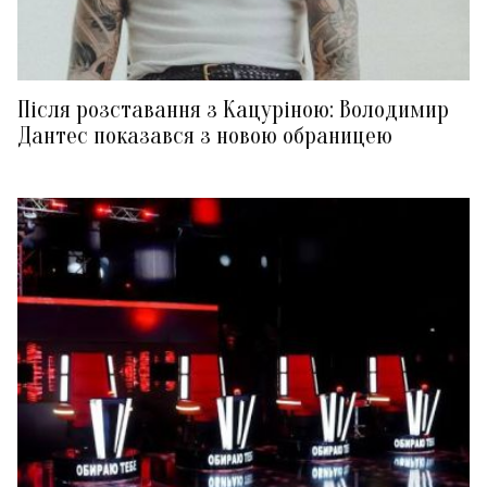
Після розставання з Кацуріною: Володимир
Дантес показався з новою обраницею