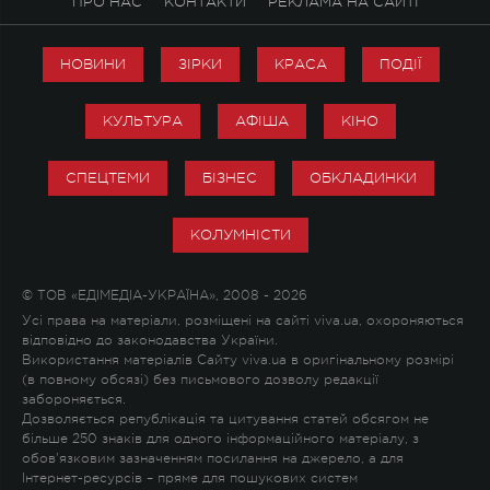
ПРО НАС
КОНТАКТИ
РЕКЛАМА НА САЙТІ
НОВИНИ
ЗІРКИ
КРАСА
ПОДІЇ
КУЛЬТУРА
АФІША
КІНО
СПЕЦТЕМИ
БІЗНЕС
ОБКЛАДИНКИ
КОЛУМНІСТИ
© ТОВ «ЕДІМЕДІА-УКРАЇНА», 2008 - 2026
Усі права на матеріали, розміщені на сайті viva.ua, охороняються
відповідно до законодавства України.
Використання матеріалів Сайту viva.ua в оригінальному розмірі
(в повному обсязі) без письмового дозволу редакції
забороняється.
Дозволяється републікація та цитування статей обсягом не
більше 250 знаків для одного інформаційного матеріалу, з
обов'язковим зазначенням посилання на джерело, а для
Інтернет-ресурсів – пряме для пошукових систем