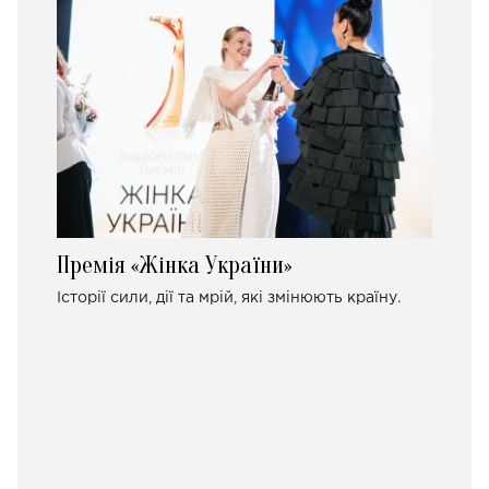
Премія «Жінка України»
Історії сили, дії та мрій, які змінюють країну.