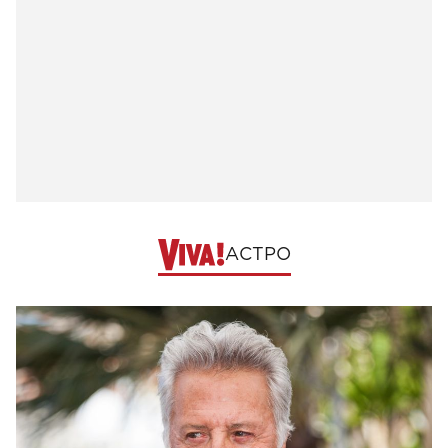
АСТРО