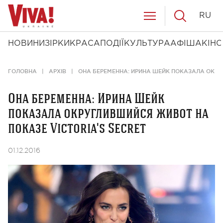
RU
НОВИНИ
ЗІРКИ
КРАСА
ПОДІЇ
КУЛЬТУРА
АФІША
КІНО
ГОЛОВНА
АРХІВ
ОНА БЕРЕМЕННА: ИРИНА ШЕЙК ПОКАЗАЛА ОКРУ
Она беременна: Ирина Шейк
показала округлившийся живот на
показе Victoria's Secret
01.12.2016