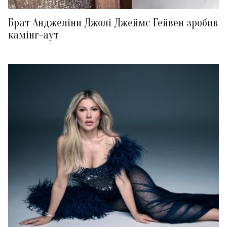
Брат Анджеліни Джолі Джеймс Гейвен зробив
камінг-аут