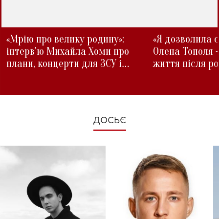
«Мрію про велику родину»:
«Я дозволила с
інтерв'ю Михайла Хоми про
Олена Тополя 
плани, концерти для ЗСУ і
життя після р
зміни під час війни
ДОСЬЄ