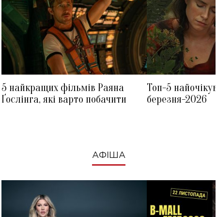
5 найкращих фільмів Раяна
Топ-5 найочіку
Ґослінга, які варто побачити
березня-2026
АФІША