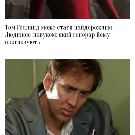
Том Голланд може стати найдорожчим
Людиною-павуком: який гонорар йому
прогнозують