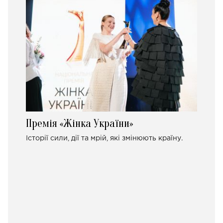
Премія «Жінка України»
Історії сили, дії та мрій, які змінюють країну.