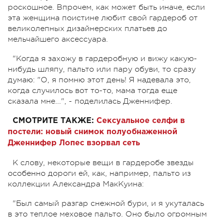
роскошное. Впрочем, как может быть иначе, если
эта женщина поистине любит свой гардероб от
великолепных дизайнерских платьев до
мельчайшего аксессуара.
"Когда я захожу в гардеробную и вижу какую-
нибудь шляпу, пальто или пару обуви, то сразу
думаю: "О, я помню этот день! Я надевала это,
когда случилось вот то-то, мама тогда еще
сказала мне...", - поделилась Дженнифер.
СМОТРИТЕ ТАКЖЕ:
Сексуальное селфи в
постели: новый снимок полуобнаженной
Дженнифер Лопес взорвал сеть
К слову, некоторые вещи в гардеробе звезды
особенно дороги ей, как, например, пальто из
коллекции Александра МакКуина:
"Был самый разгар снежной бури, и я укуталась
в это теплое меховое пальто. Оно было огромным