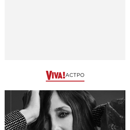
АСТРО