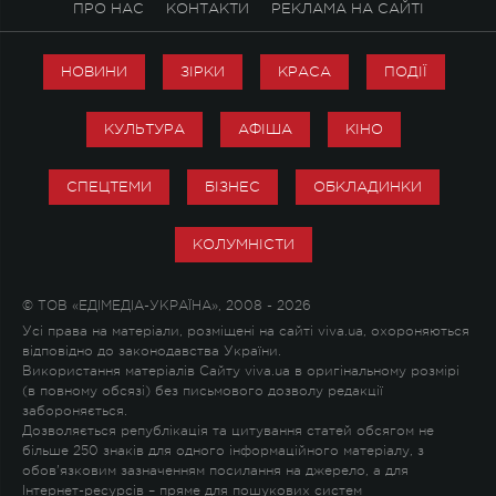
ПРО НАС
КОНТАКТИ
РЕКЛАМА НА САЙТІ
НОВИНИ
ЗІРКИ
КРАСА
ПОДІЇ
КУЛЬТУРА
АФІША
КІНО
СПЕЦТЕМИ
БІЗНЕС
ОБКЛАДИНКИ
КОЛУМНІСТИ
© ТОВ «ЕДІМЕДІА-УКРАЇНА», 2008 - 2026
Усі права на матеріали, розміщені на сайті viva.ua, охороняються
відповідно до законодавства України.
Використання матеріалів Сайту viva.ua в оригінальному розмірі
(в повному обсязі) без письмового дозволу редакції
забороняється.
Дозволяється републікація та цитування статей обсягом не
більше 250 знаків для одного інформаційного матеріалу, з
обов'язковим зазначенням посилання на джерело, а для
Інтернет-ресурсів – пряме для пошукових систем