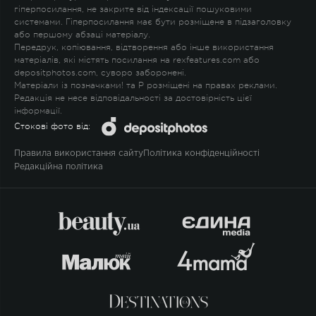
гіперпосилання, не закрите від індексації пошуковими
системами. Гіперпосилання має бути розміщене в підзаголовку
або першому абзаці матеріалу.
Передрук, копіювання, відтворення або інше використання
матеріалів, які містять посилання на rexfeatures.com або
depositphotos.com, суворо заборонені.
Матеріали із позначками
!
та
P
розміщені на правах реклами.
Редакція не несе відповідальності за достовірність цієї
інформації.
Стокові фото від:
Правила використання сайту
Політика конфіденційності
Редакційна політика