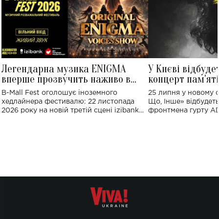
Легендарна музика ENIGMA
У Києві відбуде
вперше прозвучить наживо в
концерт пам'ят
Україні: де відбудеться концерт
Клименка: понад
B-Mall Fest оголошує іноземного
25 липня у новому o
виконають пісн
хедлайнера фестивалю: 22 листопада
Що, Інше» відбудеть
2026 року на новій третій сцені izibank
фронтмена гурту A
stage відбудеться українська прем'єра
Клименка. Це буде 
ENIGMA VOICES' ORIGINAL LIVE SHOW.
вечір, присвячений 
творчість стала си
справжньої любові д