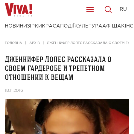
RU
НОВИНИ
ЗІРКИ
КРАСА
ПОДІЇ
КУЛЬТУРА
АФІША
КІНО
ГОЛОВНА
АРХІВ
ДЖЕННИФЕР ЛОПЕС РАССКАЗАЛА О СВОЕМ ГАР
Дженнифер Лопес рассказала о
своем гардеробе и трепетном
отношении к вещам
18.11.2016