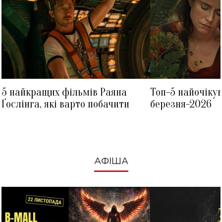
5 найкращих фільмів Раяна
Топ-5 найочіку
Ґослінга, які варто побачити
березня-2026
АФІША