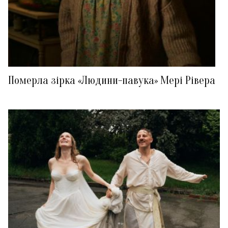
Померла зірка «Людини-павука» Мері Рівера