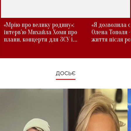
«Мрію про велику родину»:
«Я дозволила с
інтерв'ю Михайла Хоми про
Олена Тополя 
плани, концерти для ЗСУ і
життя після р
зміни під час війни
ДОСЬЄ