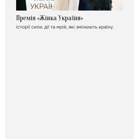
Премія «Жінка України»
Історії сили, дії та мрій, які змінюють країну.