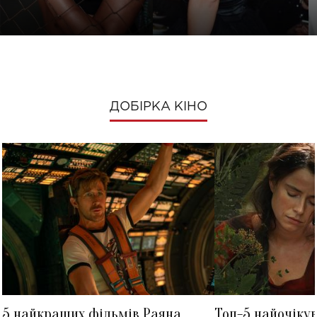
ДОБІРКА КІНО
5 найкращих фільмів Раяна
Топ-5 найочіку