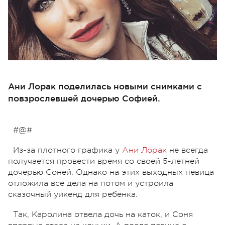
Ани Лорак поделилась новыми снимками с
повзрослевшей дочерью Софией.
#@#
Из-за плотного графика у
Ани Лорак
не всегда
получается провести время со своей 5-летней
дочерью Соней. Однако на этих выходных певица
отложила все дела на потом и устроила
сказочный уикенд для ребенка.
Так, Каролина отвела дочь на каток, и Соня