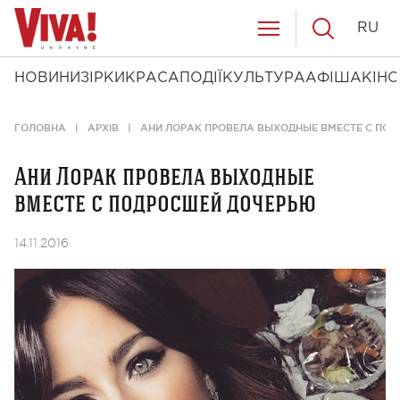
RU
НОВИНИ
ЗІРКИ
КРАСА
ПОДІЇ
КУЛЬТУРА
АФІША
КІНО
ГОЛОВНА
АРХІВ
АНИ ЛОРАК ПРОВЕЛА ВЫХОДНЫЕ ВМЕСТЕ С ПО
Ани Лорак провела выходные
вместе с подросшей дочерью
14.11.2016