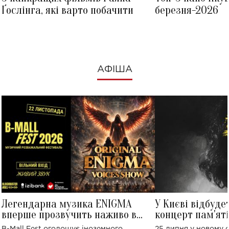
Ґослінга, які варто побачити
березня-2026
АФІША
Легендарна музика ENIGMA
У Києві відбуде
вперше прозвучить наживо в
концерт пам'ят
Україні: де відбудеться концерт
Клименка: понад