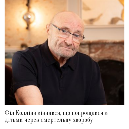
Філ Коллінз зізнався, що попрощався з
дітьми через смертельну хворобу