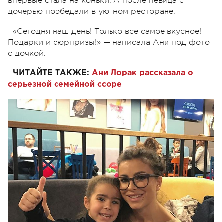
впервые стала на коньки. А после певица с
дочерью пообедали в уютном ресторане.
«Сегодня наш день! Только все самое вкусное!
Подарки и сюрпризы!»
—
написала Ани под фото
с дочкой.
ЧИТАЙТЕ ТАКЖЕ:
Ани Лорак рассказала о
серьезной семейной ссоре