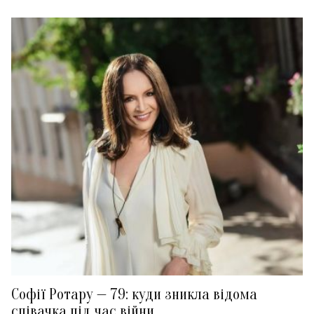
Софії Ротару — 79: куди зникла відома
співачка під час війни