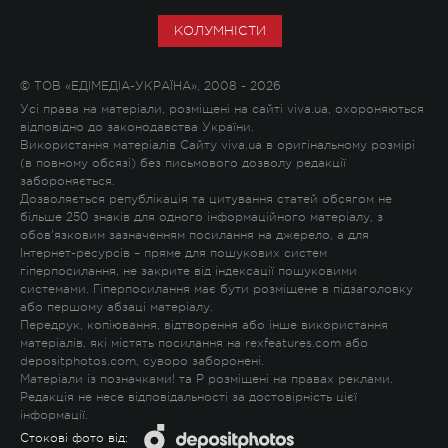
КОЛУМНІСТИ
© ТОВ «ЕДІМЕДІА-УКРАЇНА», 2008 - 2026
Усі права на матеріали, розміщені на сайті viva.ua, охороняються
відповідно до законодавства України.
Використання матеріалів Сайту viva.ua в оригінальному розмірі
(в повному обсязі) без письмового дозволу редакції
забороняється.
Дозволяється републікація та цитування статей обсягом не
більше 250 знаків для одного інформаційного матеріалу, з
обов'язковим зазначенням посилання на джерело, а для
Інтернет-ресурсів – пряме для пошукових систем
гіперпосилання, не закрите від індексації пошуковими
системами. Гіперпосилання має бути розміщене в підзаголовку
або першому абзаці матеріалу.
Передрук, копіювання, відтворення або інше використання
матеріалів, які містять посилання на rexfeatures.com або
depositphotos.com, суворо заборонені.
Матеріали із позначками
!
та
P
розміщені на правах реклами.
Редакція не несе відповідальності за достовірність цієї
інформації.
Стокові фото від: