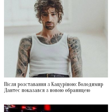
Після розставання з Кацуріною: Володимир
Дантес показався з новою обраницею