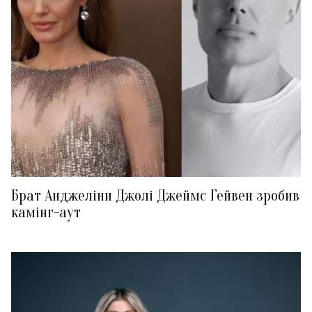
Брат Анджеліни Джолі Джеймс Гейвен зробив
камінг-аут