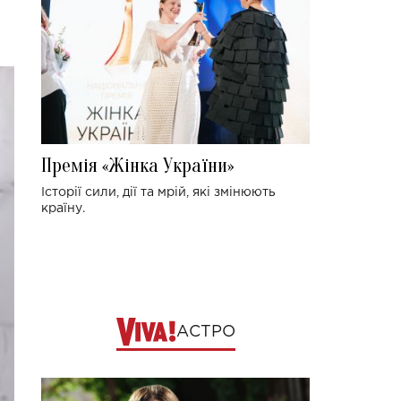
Премія «Жінка України»
Історії сили, дії та мрій, які змінюють
країну.
АСТРО