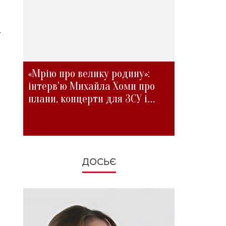
т
«Мрію про велику родину»:
інтерв'ю Михайла Хоми про
плани, концерти для ЗСУ і
зміни під час війни
ДОСЬЄ