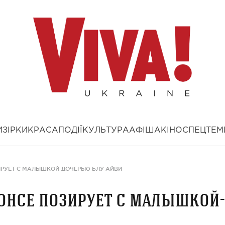
И
ЗІРКИ
КРАСА
ПОДІЇ
КУЛЬТУРА
АФІША
КІНО
СПЕЦТЕМ
ИРУЕТ С МАЛЫШКОЙ-ДОЧЕРЬЮ БЛУ АЙВИ
онсе позирует с малышкой