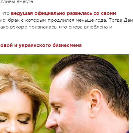
тливы вместе.
, что
ведущая официально развелась со своим
о, брак с которым продлился меньше года. Тогда Дан
нако вскоре призналась, что снова влюблена и
овой и украинского бизнесмена