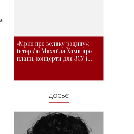
а
«Мрію про велику родину»:
інтерв'ю Михайла Хоми про
плани, концерти для ЗСУ і
зміни під час війни
ДОСЬЄ