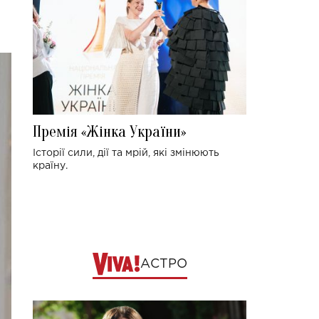
Премія «Жінка України»
Історії сили, дії та мрій, які змінюють
країну.
АСТРО