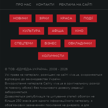
ПРО НАС
КОНТАКТИ
РЕКЛАМА НА САЙТІ
НОВИНИ
ЗІРКИ
КРАСА
ПОДІЇ
КУЛЬТУРА
АФІША
КІНО
СПЕЦТЕМИ
БІЗНЕС
ОБКЛАДИНКИ
КОЛУМНІСТИ
© ТОВ «ЕДІМЕДІА-УКРАЇНА», 2008 - 2026
Усі права на матеріали, розміщені на сайті viva.ua, охороняються
відповідно до законодавства України.
Використання матеріалів Сайту viva.ua в оригінальному розмірі
(в повному обсязі) без письмового дозволу редакції
забороняється.
Дозволяється републікація та цитування статей обсягом не
більше 250 знаків для одного інформаційного матеріалу, з
обов'язковим зазначенням посилання на джерело, а для