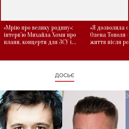
«Мрію про велику родину»:
«Я дозволила с
інтерв'ю Михайла Хоми про
Олена Тополя 
плани, концерти для ЗСУ і
життя після р
зміни під час війни
ДОСЬЄ