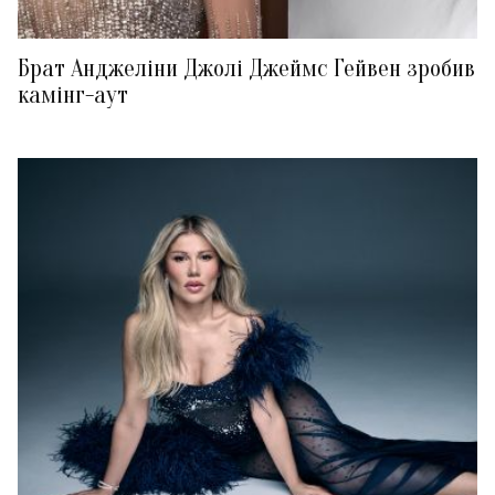
Брат Анджеліни Джолі Джеймс Гейвен зробив
камінг-аут