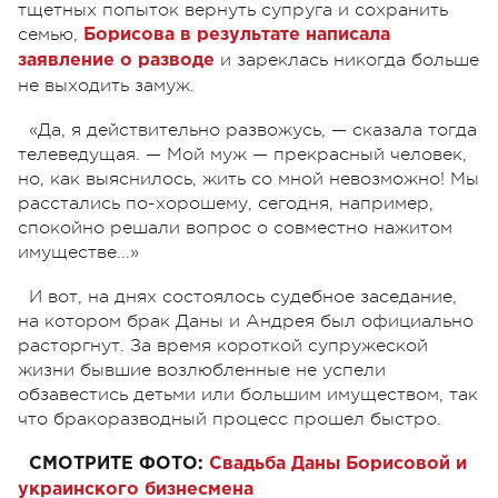
тщетных попыток вернуть супруга и сохранить
семью,
Борисова в результате написала
и зареклась никогда больше
заявление о разводе
не выходить замуж.
«Да, я действительно развожусь, — сказала тогда
телеведущая. — Мой муж — прекрасный человек,
но, как выяснилось, жить со мной невозможно! Мы
расстались по-хорошему, сегодня, например,
спокойно решали вопрос о совместно нажитом
имуществе...»
И вот, на днях состоялось судебное заседание,
на котором брак Даны и Андрея был официально
расторгнут. За время короткой супружеской
жизни бывшие возлюбленные не успели
обзавестись детьми или большим имуществом, так
что бракоразводный процесс прошел быстро.
СМОТРИТЕ ФОТО:
Свадьба Даны Борисовой и
украинского бизнесмена