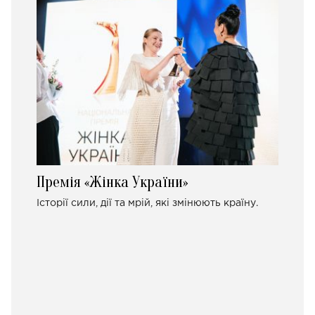
Премія «Жінка України»
Історії сили, дії та мрій, які змінюють країну.