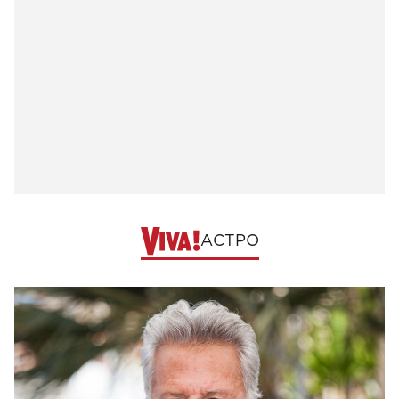
АСТРО