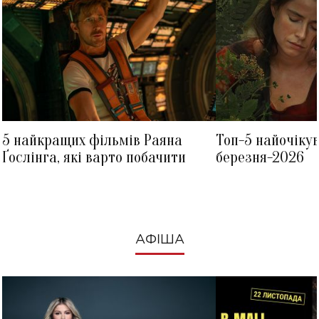
5 найкращих фільмів Раяна
Топ-5 найочіку
Ґослінга, які варто побачити
березня-2026
АФІША