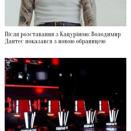
Після розставання з Кацуріною: Володимир
Дантес показався з новою обраницею