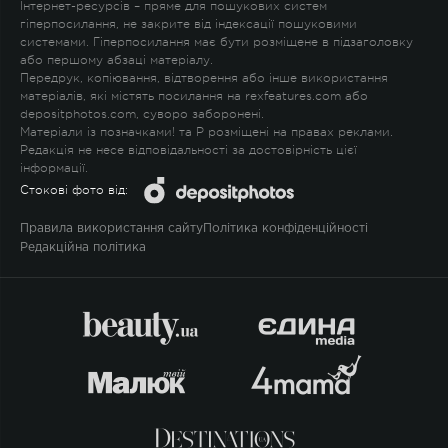
Інтернет-ресурсів – пряме для пошукових систем
гіперпосилання, не закрите від індексації пошуковими
системами. Гіперпосилання має бути розміщене в підзаголовку
або першому абзаці матеріалу.
Передрук, копіювання, відтворення або інше використання
матеріалів, які містять посилання на rexfeatures.com або
depositphotos.com, суворо заборонені.
Матеріали із позначками
!
та
P
розміщені на правах реклами.
Редакція не несе відповідальності за достовірність цієї
інформації.
Стокові фото від:
Правила використання сайту
Політика конфіденційності
Редакційна політика