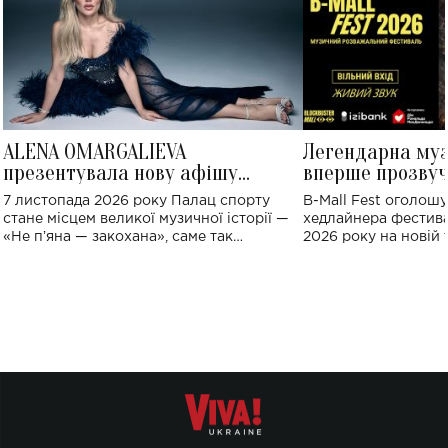
ALENA OMARGALIEVA
Легендарна му
презентувала нову афішу
вперше прозвуч
великого концерту в Палаці
Україні: де від
7 листопада 2026 року Палац спорту
B-Mall Fest оголош
спорту
стане місцем великої музичної історії —
хедлайнера фестива
«Не пʼяна — закохана», саме так
2026 року на новій т
символічно названо майбутній концерт
stage відбудеться у
ALENA OMARGALIEVA.
ENIGMA VOICES' OR