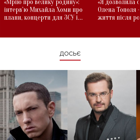
«Мрію про велику родину»:
«Я дозволила с
інтерв'ю Михайла Хоми про
Олена Тополя 
плани, концерти для ЗСУ і
життя після р
зміни під час війни
ДОСЬЄ