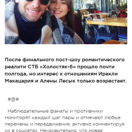
После финального пост-шоу романтического
реалити СТБ «Холостяк-6» прошло почти
полгода, но интерес к отношениям Иракли
Макацария и Алены Лесык только возрастает.
#@#
Наблюдательные фанаты и противники
мониторят каждый шаг пары и отмечают любые
перемены и передвижения, активно комментируя
их в соцсетях. Неудивительно, что новая