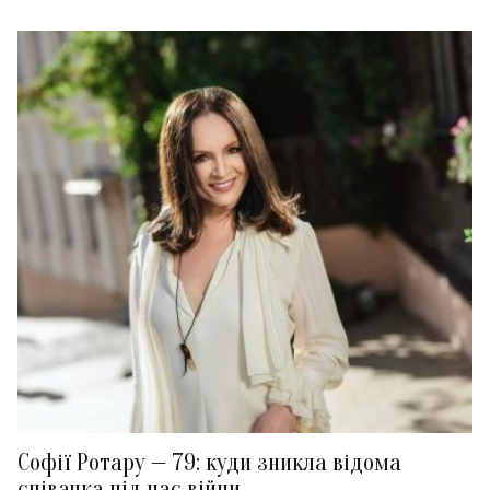
Софії Ротару — 79: куди зникла відома
співачка під час війни