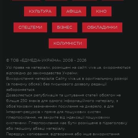
КУЛЬТУРА
АФІША
КІНО
СПЕЦТЕМИ
БІЗНЕС
ОБКЛАДИНКИ
КОЛУМНІСТИ
© ТОВ «ЕДІМЕДІА-УКРАЇНА», 2008 - 2026
Усі права на матеріали, розміщені на сайті viva.ua, охороняються
відповідно до законодавства України.
Використання матеріалів Сайту viva.ua в оригінальному розмірі
(в повному обсязі) без письмового дозволу редакції
забороняється.
Дозволяється републікація та цитування статей обсягом не
більше 250 знаків для одного інформаційного матеріалу, з
обов'язковим зазначенням посилання на джерело, а для
Інтернет-ресурсів – пряме для пошукових систем
гіперпосилання, не закрите від індексації пошуковими
системами. Гіперпосилання має бути розміщене в підзаголовку
або першому абзаці матеріалу.
Передрук, копіювання, відтворення або інше використання