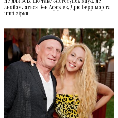
Не для всіх: що таке застосунок Raya, де
знайомляться Бен Аффлек, Дрю Беррімор та
інші зірки