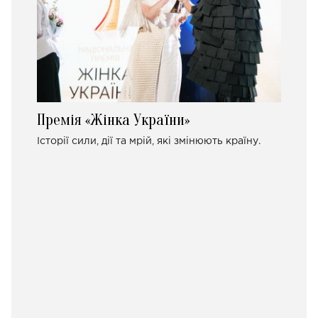
Премія «Жінка України»
Історії сили, дії та мрій, які змінюють країну.