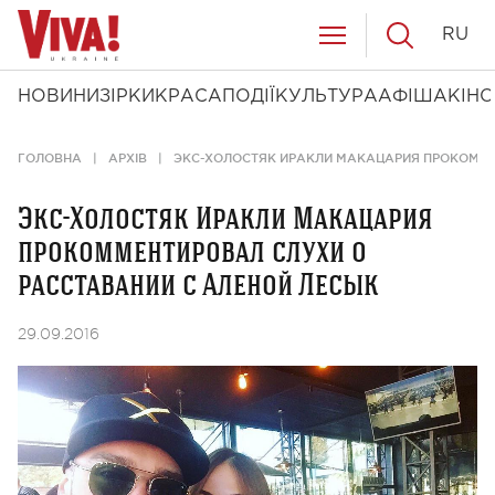
RU
НОВИНИ
ЗІРКИ
КРАСА
ПОДІЇ
КУЛЬТУРА
АФІША
КІНО
ГОЛОВНА
АРХІВ
ЭКС-ХОЛОСТЯК ИРАКЛИ МАКАЦАРИЯ ПРОКОММЕ
Экс-Холостяк Иракли Макацария
прокомментировал слухи о
расставании с Аленой Лесык
29.09.2016