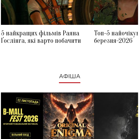
5 найкращих фільмів Раяна
Топ-5 найочіку
Ґослінга, які варто побачити
березня-2026
АФІША