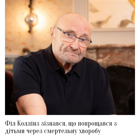
Філ Коллінз зізнався, що попрощався з
дітьми через смертельну хворобу