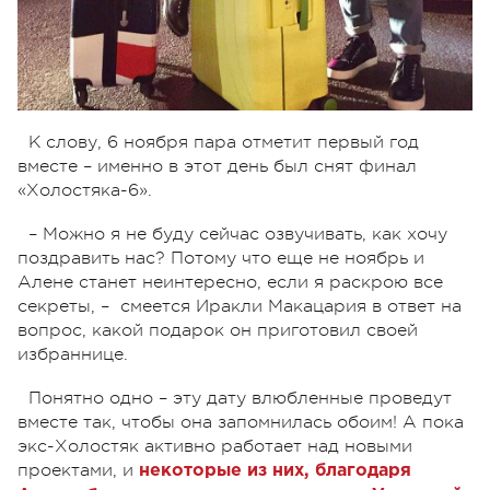
К слову, 6 ноября пара отметит первый год
вместе – именно в этот день был снят финал
«Холостяка-6».
– Можно я не буду сейчас озвучивать, как хочу
поздравить нас? Потому что еще не ноябрь и
Алене станет неинтересно, если я раскрою все
секреты, – смеется Иракли Макацария в ответ на
вопрос, какой подарок он приготовил своей
избраннице.
Понятно одно – эту дату влюбленные проведут
вместе так, чтобы она запомнилась обоим! А пока
экс-Холостяк активно работает над новыми
проектами, и
некоторые из них, благодаря