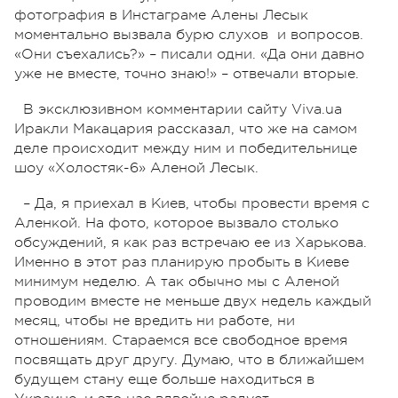
фотография в Инстаграме Алены Лесык
моментально вызвала бурю слухов и вопросов.
«Они съехались?» – писали одни. «Да они давно
уже не вместе, точно знаю!» – отвечали вторые.
В эксклюзивном комментарии сайту Viva.ua
Иракли Макацария рассказал, что же на самом
деле происходит между ним и победительнице
шоу «Холостяк-6» Аленой Лесык.
– Да, я приехал в Киев, чтобы провести время с
Аленкой. На фото, которое вызвало столько
обсуждений, я как раз встречаю ее из Харькова.
Именно в этот раз планирую пробыть в Киеве
минимум неделю. А так обычно мы с Аленой
проводим вместе не меньше двух недель каждый
месяц, чтобы не вредить ни работе, ни
отношениям. Стараемся все свободное время
посвящать друг другу. Думаю, что в ближайшем
будущем стану еще больше находиться в