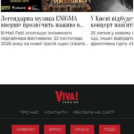
Легендарна музика ENIGMA
У Києві відбуде
вперше прозвучить наживо в
концерт пам'ят
Україні: де відбудеться концерт
Клименка: понад
B-Mall Fest оголошує іноземного
25 липня у новому o
виконають пісн
хедлайнера фестивалю: 22 листопада
Що, Інше» відбудеть
2026 року на новій третій сцені izibank
фронтмена гурту A
stage відбудеться українська прем'єра
Клименка. Це буде 
ENIGMA VOICES' ORIGINAL LIVE SHOW.
вечір, присвячений 
творчість стала си
справжньої любові д
ПРО НАС
КОНТАКТИ
РЕКЛАМА НА САЙТІ
НОВИНИ
ЗІРКИ
КРАСА
ПОДІЇ