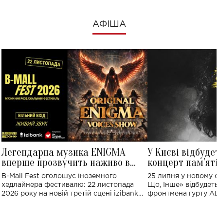
АФІША
Легендарна музика ENIGMA
У Києві відбуде
вперше прозвучить наживо в
концерт пам'ят
Україні: де відбудеться концерт
Клименка: понад
B-Mall Fest оголошує іноземного
25 липня у новому o
виконають пісн
хедлайнера фестивалю: 22 листопада
Що, Інше» відбудеть
2026 року на новій третій сцені izibank
фронтмена гурту A
stage відбудеться українська прем'єра
Клименка. Це буде 
ENIGMA VOICES' ORIGINAL LIVE SHOW.
вечір, присвячений 