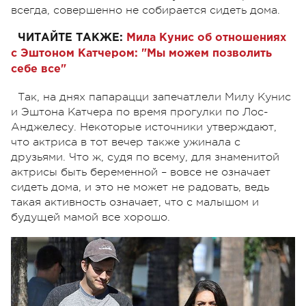
всегда, совершенно не собирается сидеть дома.
ЧИТАЙТЕ ТАКЖЕ:
Мила Кунис об отношениях
с Эштоном Катчером: "Мы можем позволить
себе все"
Так, на днях папарацци запечатлели Милу Кунис
и Эштона Катчера по время прогулки по Лос-
Анджелесу. Некоторые источники утверждают,
что актриса в тот вечер также ужинала с
друзьями. Что ж, судя по всему, для знаменитой
актрисы быть беременной – вовсе не означает
сидеть дома, и это не может не радовать, ведь
такая активность означает, что с малышом и
будущей мамой все хорошо.