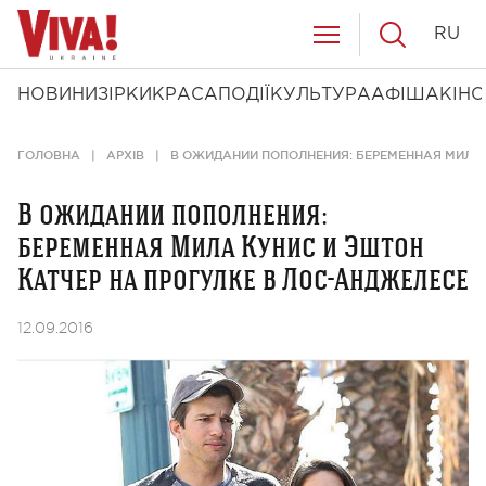
RU
НОВИНИ
ЗІРКИ
КРАСА
ПОДІЇ
КУЛЬТУРА
АФІША
КІНО
ГОЛОВНА
АРХІВ
В ОЖИДАНИИ ПОПОЛНЕНИЯ: БЕРЕМЕННАЯ МИЛА 
В ожидании пополнения:
беременная Мила Кунис и Эштон
Катчер на прогулке в Лос-Анджелесе
12.09.2016