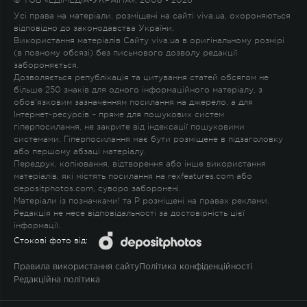
Усі права на матеріали, розміщені на сайті viva.ua, охороняються
відповідно до законодавства України.
Використання матеріалів Сайту viva.ua в оригінальному розмірі
(в повному обсязі) без письмового дозволу редакції
забороняється.
Дозволяється републікація та цитування статей обсягом не
більше 250 знаків для одного інформаційного матеріалу, з
обов'язковим зазначенням посилання на джерело, а для
Інтернет-ресурсів – пряме для пошукових систем
гіперпосилання, не закрите від індексації пошуковими
системами. Гіперпосилання має бути розміщене в підзаголовку
або першому абзаці матеріалу.
Передрук, копіювання, відтворення або інше використання
матеріалів, які містять посилання на rexfeatures.com або
depositphotos.com, суворо заборонені.
Матеріали із позначками
!
та
P
розміщені на правах реклами.
Редакція не несе відповідальності за достовірність цієї
інформації.
Стокові фото від:
Правила використання сайту
Політика конфіденційності
Редакційна політика