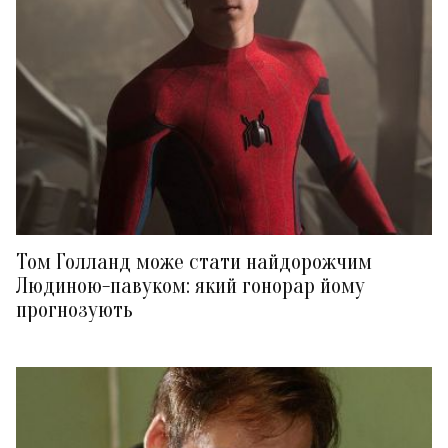
Том Голланд може стати найдорожчим
Людиною-павуком: який гонорар йому
прогнозують