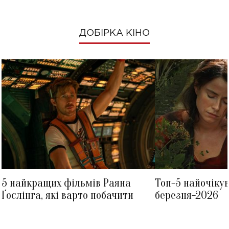
ДОБІРКА КІНО
5 найкращих фільмів Раяна
Топ-5 найочіку
Ґослінга, які варто побачити
березня-2026