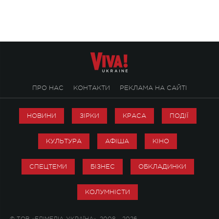
творчість стала си
справжньої любові д
ПРО НАС
КОНТАКТИ
РЕКЛАМА НА САЙТІ
НОВИНИ
ЗІРКИ
КРАСА
ПОДІЇ
КУЛЬТУРА
АФІША
КІНО
СПЕЦТЕМИ
БІЗНЕС
ОБКЛАДИНКИ
КОЛУМНІСТИ
© ТОВ «ЕДІМЕДІА-УКРАЇНА», 2008 - 2026