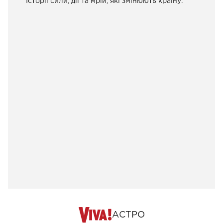
Історії сили, дії та мрій, які змінюють країну.
АСТРО