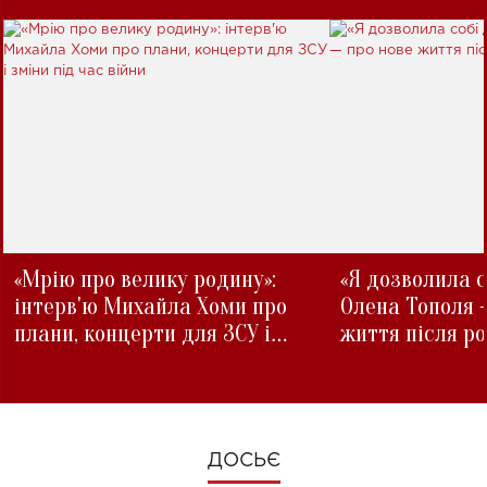
«Мрію про велику родину»:
«Я дозволила с
інтерв'ю Михайла Хоми про
Олена Тополя 
плани, концерти для ЗСУ і
життя після р
зміни під час війни
ДОСЬЄ