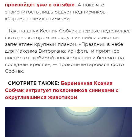
. А пока что
произойдет уже в октябре
знаменитость лишь радует подписчиков
«беременными» снимками.
Так, на днях Ксения Собчак впервые поделилась
фото, на котором ее округлившийся животик
запечатлен крупным планом. «Праздник в небе
для Максима Виторгана: конфеты и приятное
письмо от любимой авиакомпании и бегемот на
соседнем кресле», — прокомментировала фото
Собчак.
СМОТРИТЕ ТАКЖЕ:
Беременная Ксения
Собчак интригует поклонников снимками с
округлившимся животиком