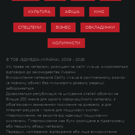
КУЛЬТУРА
АФІША
КІНО
СПЕЦТЕМИ
БІЗНЕС
ОБКЛАДИНКИ
КОЛУМНІСТИ
© ТОВ «ЕДІМЕДІА-УКРАЇНА», 2008 - 2026
Усі права на матеріали, розміщені на сайті viva.ua, охороняються
відповідно до законодавства України.
Використання матеріалів Сайту viva.ua в оригінальному розмірі
(в повному обсязі) без письмового дозволу редакції
забороняється.
Дозволяється републікація та цитування статей обсягом не
більше 250 знаків для одного інформаційного матеріалу, з
обов'язковим зазначенням посилання на джерело, а для
Інтернет-ресурсів – пряме для пошукових систем
гіперпосилання, не закрите від індексації пошуковими
системами. Гіперпосилання має бути розміщене в підзаголовку
або першому абзаці матеріалу.
Передрук, копіювання, відтворення або інше використання