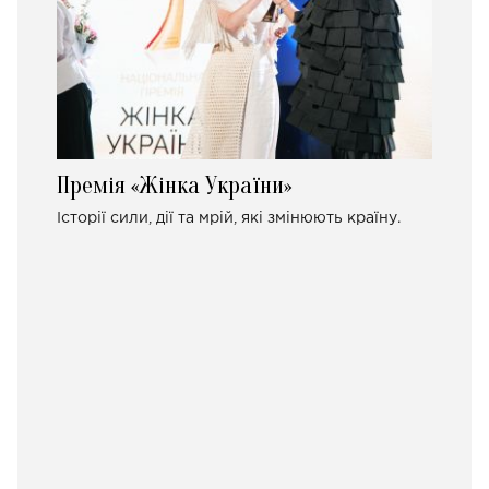
Премія «Жінка України»
Історії сили, дії та мрій, які змінюють країну.