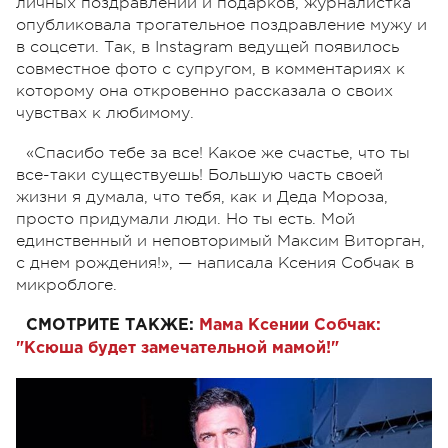
личных поздравлений и подарков, журналистка
опубликовала трогательное поздравление мужу и
в соцсети. Так, в Instagram ведущей появилось
совместное фото с супругом, в комментариях к
которому она откровенно рассказала о своих
чувствах к любимому.
«Спасибо тебе за все! Какое же счастье, что ты
все-таки существуешь! Большую часть своей
жизни я думала, что тебя, как и Деда Мороза,
просто придумали люди. Но ты есть. Мой
единственный и неповторимый Максим Виторган,
c днем рождения!», — написала Ксения Собчак в
микроблоге.
СМОТРИТЕ ТАКЖЕ:
Мама Ксении Собчак:
"Ксюша будет замечательной мамой!"