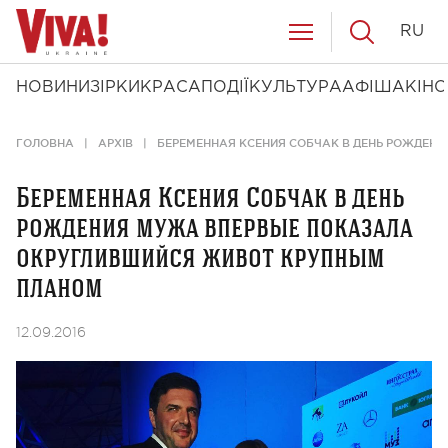
RU
НОВИНИ
ЗІРКИ
КРАСА
ПОДІЇ
КУЛЬТУРА
АФІША
КІНО
ГОЛОВНА
АРХІВ
БЕРЕМЕННАЯ КСЕНИЯ СОБЧАК В ДЕНЬ РОЖДЕН
Беременная Ксения Собчак в день
рождения мужа впервые показала
округлившийся живот крупным
планом
12.09.2016