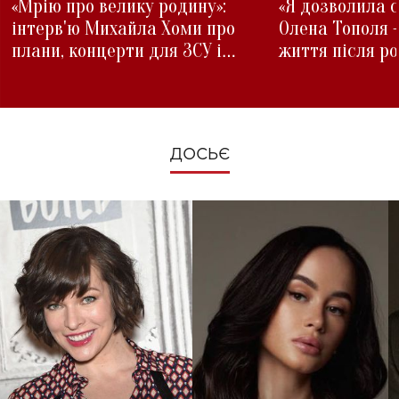
«Мрію про велику родину»:
«Я дозволила с
інтерв'ю Михайла Хоми про
Олена Тополя 
плани, концерти для ЗСУ і
життя після р
зміни під час війни
ДОСЬЄ