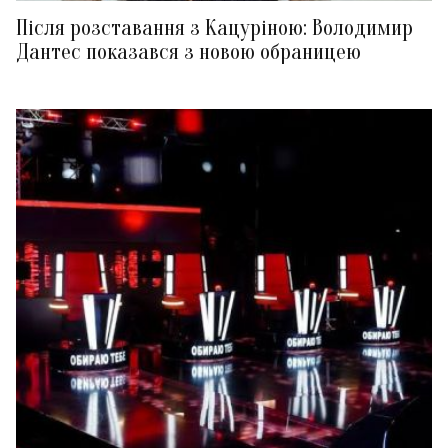
Після розставання з Кацуріною: Володимир
Дантес показався з новою обраницею