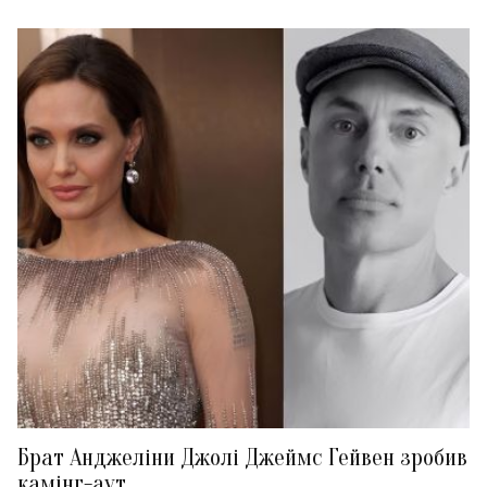
Брат Анджеліни Джолі Джеймс Гейвен зробив
камінг-аут