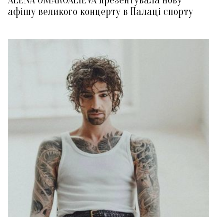
ALENA OMARGALIEVA презентувала нову
афішу великого концерту в Палаці спорту