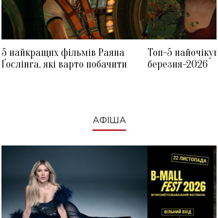
5 найкращих фільмів Раяна
Топ-5 найочіку
Ґослінга, які варто побачити
березня-2026
АФІША