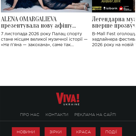
ALENA OMARGALIEVA
Легендарна му
презентувала нову афішу
вперше прозвуч
великого концерту в Палаці
Україні: де від
7 листопада 2026 року Палац спорту
B-Mall Fest оголош
спорту
стане місцем великої музичної історії —
хедлайнера фестива
«Не пʼяна — закохана», саме так
2026 року на новій т
символічно названо майбутній концерт
stage відбудеться у
ALENA OMARGALIEVA.
ENIGMA VOICES' OR
ПРО НАС
КОНТАКТИ
РЕКЛАМА НА САЙТІ
НОВИНИ
ЗІРКИ
КРАСА
ПОДІЇ