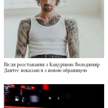
Після розставання з Кацуріною: Володимир
Дантес показався з новою обраницею