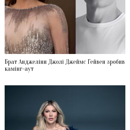
Брат Анджеліни Джолі Джеймс Гейвен зробив
камінг-аут