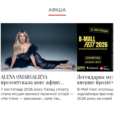
АФІША
ALENA OMARGALIEVA
Легендарна му
презентувала нову афішу
вперше прозвуч
великого концерту в Палаці
Україні: де від
7 листопада 2026 року Палац спорту
B-Mall Fest оголош
спорту
стане місцем великої музичної історії —
хедлайнера фестива
«Не пʼяна — закохана», саме так
2026 року на новій т
символічно названо майбутній концерт
stage відбудеться у
ALENA OMARGALIEVA.
ENIGMA VOICES' OR