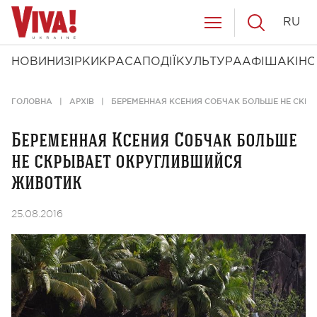
RU
НОВИНИ
ЗІРКИ
КРАСА
ПОДІЇ
КУЛЬТУРА
АФІША
КІНО
ГОЛОВНА
АРХІВ
БЕРЕМЕННАЯ КСЕНИЯ СОБЧАК БОЛЬШЕ НЕ СКР
Беременная Ксения Собчак больше
не скрывает округлившийся
животик
25.08.2016