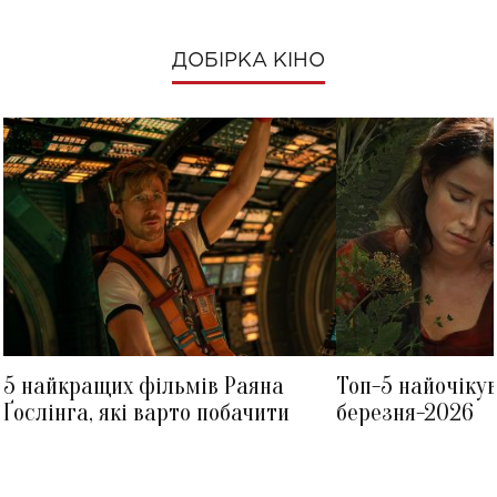
ДОБІРКА КІНО
5 найкращих фільмів Раяна
Топ-5 найочіку
Ґослінга, які варто побачити
березня-2026