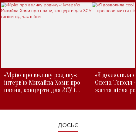
«Мрію про велику родину»:
«Я дозволила с
інтерв'ю Михайла Хоми про
Олена Тополя 
плани, концерти для ЗСУ і
життя після р
зміни під час війни
ДОСЬЄ