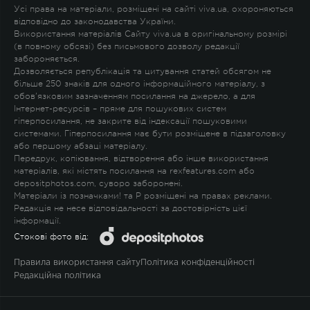
Усі права на матеріали, розміщені на сайті viva.ua, охороняються
відповідно до законодавства України.
Використання матеріалів Сайту viva.ua в оригінальному розмірі
(в повному обсязі) без письмового дозволу редакції
забороняється.
Дозволяється републікація та цитування статей обсягом не
більше 250 знаків для одного інформаційного матеріалу, з
обов'язковим зазначенням посилання на джерело, а для
Інтернет-ресурсів – пряме для пошукових систем
гіперпосилання, не закрите від індексації пошуковими
системами. Гіперпосилання має бути розміщене в підзаголовку
або першому абзаці матеріалу.
Передрук, копіювання, відтворення або інше використання
матеріалів, які містять посилання на rexfeatures.com або
depositphotos.com, суворо заборонені.
Матеріали із позначками
!
та
P
розміщені на правах реклами.
Редакція не несе відповідальності за достовірність цієї
інформації.
Стокові фото від:
Правила використання сайту
Політика конфіденційності
Редакційна політика