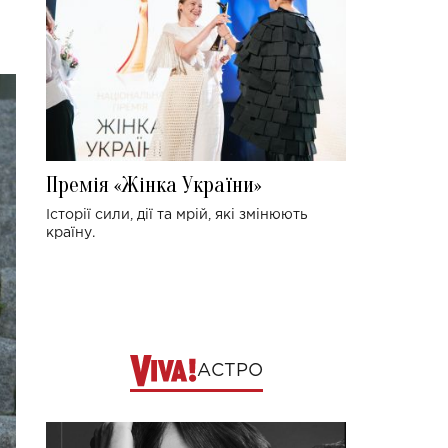
Премія «Жінка України»
Історії сили, дії та мрій, які змінюють
країну.
АСТРО