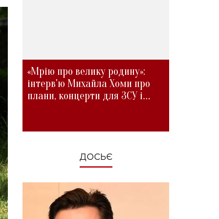
«Мрію про велику родину»:
інтерв'ю Михайла Хоми про
плани, концерти для ЗСУ і
зміни під час війни
ДОСЬЄ