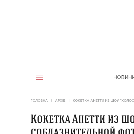
НОВИН
ГОЛОВНА
АРХІВ
КОКЕТКА АНЕТТИ ИЗ ШОУ "ХОЛО
Кокетка Анетти из шо
соблазнительной фо