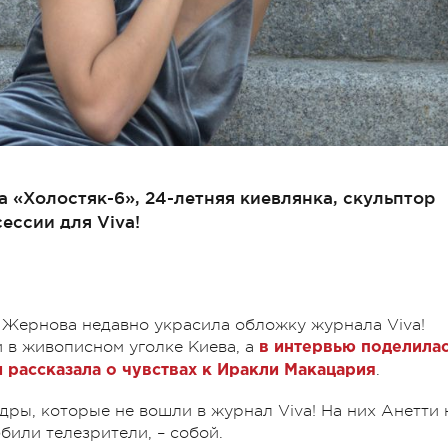
 «Холостяк-6», 24-летняя киевлянка, скульптор
ессии для Viva!
 Жернова недавно украсила обложку журнала Viva!
 в живописном уголке Киева, а
в интервью поделила
.
и рассказала о чувствах к Иракли Макацария
дры, которые не вошли в журнал Viva! На них Анетти 
юбили телезрители, – собой.