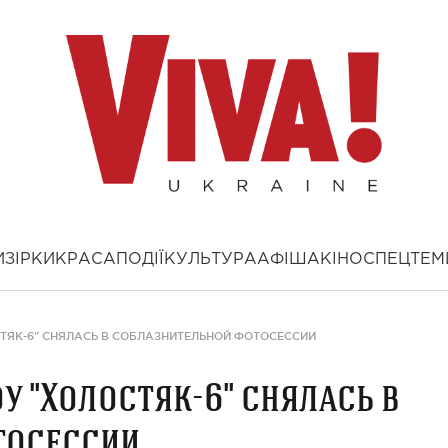
И
ЗІРКИ
КРАСА
ПОДІЇ
КУЛЬТУРА
АФІША
КІНО
СПЕЦТЕМ
СТЯК-6" СНЯЛАСЬ В СОБЛАЗНИТЕЛЬНОЙ ФОТОСЕССИИ
у "Холостяк-6" снялась в
тосессии