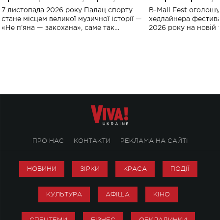
великого концерту в Палаці
Україні: де від
7 листопада 2026 року Палац спорту
B-Mall Fest оголош
спорту
стане місцем великої музичної історії —
хедлайнера фестива
«Не пʼяна — закохана», саме так
2026 року на новій т
символічно названо майбутній концерт
stage відбудеться у
ALENA OMARGALIEVA.
ENIGMA VOICES' OR
ПРО НАС
КОНТАКТИ
РЕКЛАМА НА САЙТІ
НОВИНИ
ЗІРКИ
КРАСА
ПОДІЇ
КУЛЬТУРА
АФІША
КІНО
СПЕЦТЕМИ
БІЗНЕС
ОБКЛАДИНКИ