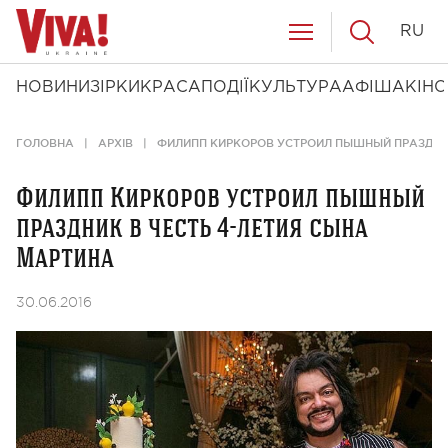
RU
НОВИНИ
ЗІРКИ
КРАСА
ПОДІЇ
КУЛЬТУРА
АФІША
КІНО
ГОЛОВНА
АРХІВ
ФИЛИПП КИРКОРОВ УСТРОИЛ ПЫШНЫЙ ПРАЗДНИК
Филипп Киркоров устроил пышный
праздник в честь 4-летия сына
Мартина
30.06.2016