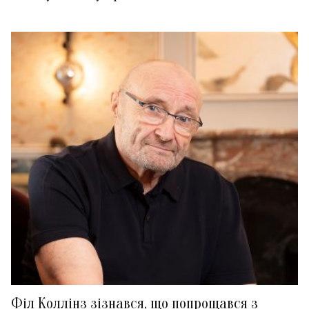
Філ Коллінз зізнався, що попрощався з