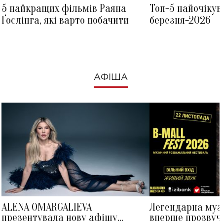
5 найкращих фільмів Раяна
Топ-5 найочіку
Ґослінга, які варто побачити
березня-2026
АФІША
ALENA OMARGALIEVA
Легендарна му
презентувала нову афішу
вперше прозвуч