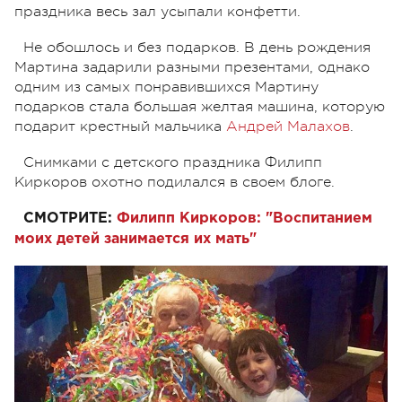
праздника весь зал усыпали конфетти.
Не обошлось и без подарков. В день рождения
Мартина задарили разными презентами, однако
одним из самых понравившихся Мартину
подарков стала большая желтая машина, которую
подарит крестный мальчика
Андрей Малахов
.
Снимками с детского праздника Филипп
Киркоров охотно подилался в своем блоге.
СМОТРИТЕ:
Филипп Киркоров: "Воспитанием
моих детей занимается их мать"