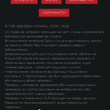
КОЛУМНІСТИ
© ТОВ «ЕДІМЕДІА-УКРАЇНА», 2008 - 2026
Усі права на матеріали, розміщені на сайті viva.ua, охороняються
відповідно до законодавства України.
Використання матеріалів Сайту viva.ua в оригінальному розмірі
(в повному обсязі) без письмового дозволу редакції
забороняється.
Дозволяється републікація та цитування статей обсягом не
більше 250 знаків для одного інформаційного матеріалу, з
обов'язковим зазначенням посилання на джерело, а для
Інтернет-ресурсів – пряме для пошукових систем
гіперпосилання, не закрите від індексації пошуковими
системами. Гіперпосилання має бути розміщене в підзаголовку
або першому абзаці матеріалу.
Передрук, копіювання, відтворення або інше використання
матеріалів, які містять посилання на rexfeatures.com або
depositphotos.com, суворо заборонені.
Матеріали із позначками
!
та
P
розміщені на правах реклами.
Редакція не несе відповідальності за достовірність цієї
інформації.