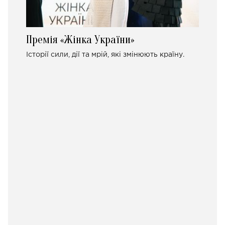
Премія «Жінка України»
Історії сили, дії та мрій, які змінюють країну.