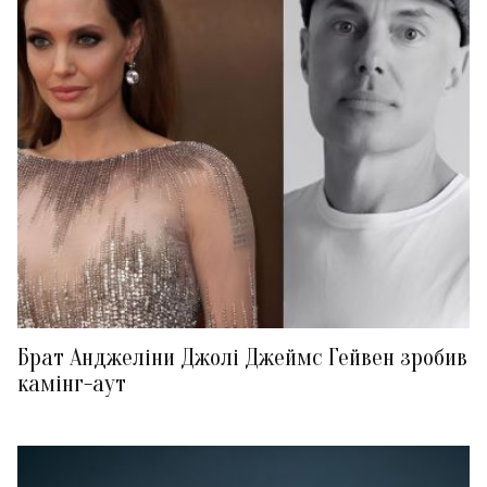
Брат Анджеліни Джолі Джеймс Гейвен зробив
камінг-аут