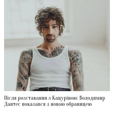
Після розставання з Кацуріною: Володимир
Дантес показався з новою обраницею