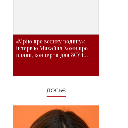
«Мрію про велику родину»:
інтерв'ю Михайла Хоми про
плани, концерти для ЗСУ і
зміни під час війни
ДОСЬЄ