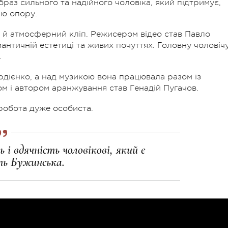
 образ сильного та надійного чоловіка, який підтримує,
ню опору.
 й атмосферний кліп. Режисером відео став Павло
античній естетиці та живих почуттях. Головну чоловіч
.
рдієнко, а над музикою вона працювала разом із
і автором аранжування став Генадій Пугачов.
 робота дуже особиста.
і вдячність чоловікові, який є
ть Бужинська.