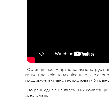
Останнім часом артистка демонструє над
випустила вісім нових пісень та вже ано
продовжує активно гастролювати Україно
До речі, одна з найвідоміших композицій
хрестоматії.