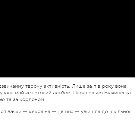
звичайну творчу активність. Лише за пів року вона
нсувала майже готовий альбом. Паралельно Бужинська
ю та за кордоном.
 співачки — «Україна — це ми» — увійшла до шкільної