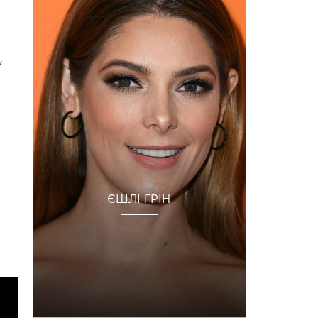
у
ЄШЛІ ГРІН