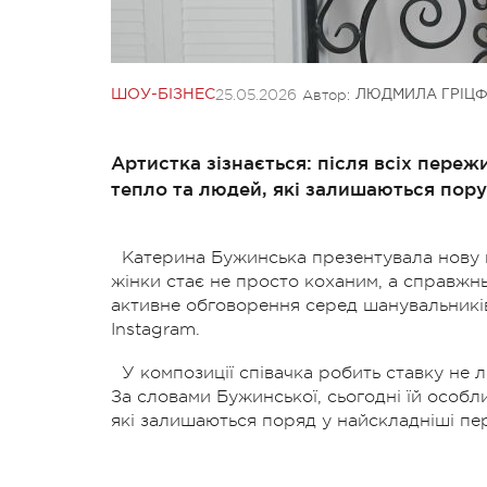
25.05.2026
Автор:
ШОУ-БІЗНЕС
ЛЮДМИЛА ГРІЦ
Артистка зізнається: після всіх переж
тепло та людей, які залишаються пору
Катерина Бужинська презентувала нову п
жінки стає не просто коханим, а справж
активне обговорення серед шанувальників,
Instagram.
У композиції співачка робить ставку не 
За словами Бужинської, сьогодні їй особл
які залишаються поряд у найскладніші пе