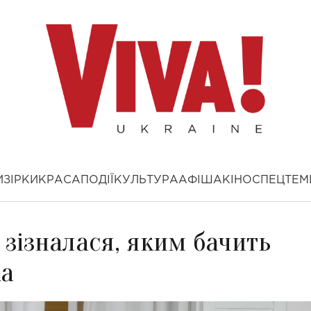
И
ЗІРКИ
КРАСА
ПОДІЇ
КУЛЬТУРА
АФІША
КІНО
СПЕЦТЕМ
зізналася, яким бачить
ка