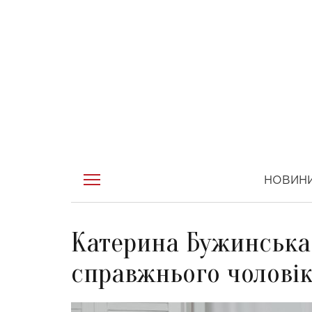
НОВИН
Катерина Бужинська 
справжнього чолові