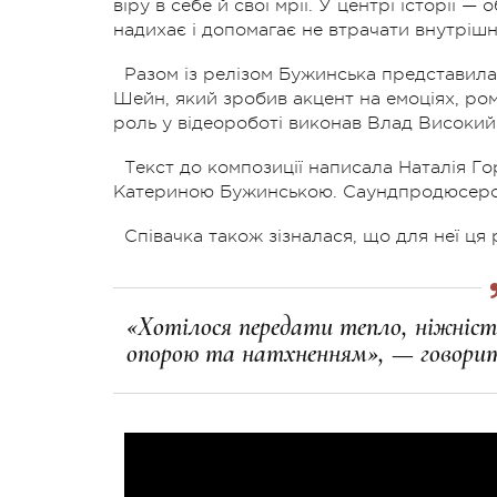
віру в себе й свої мрії. У центрі історії —
надихає і допомагає не втрачати внутріш
Разом із релізом Бужинська представила
Шейн, який зробив акцент на емоціях, ром
роль у відеороботі виконав Влад Високий
Текст до композиції написала Наталія Го
Катериною Бужинською. Саундпродюсером 
Співачка також зізналася, що для неї ця
«Хотілося передати тепло, ніжність 
опорою та натхненням», — говори