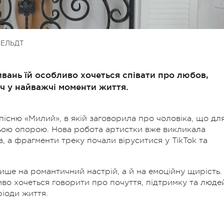
ФЕЛЬДТ
ивань їй особливо хочеться співати про любов,
ч у найважчі моменти життя.
існю «Милий», в якій заговорила про чоловіка, що дл
ньою опорою. Нова робота артистки вже викликала
 а фрагменти треку почали віруситися у TikTok та
лише на романтичний настрій, а й на емоційну щирість.
иво хочеться говорити про почуття, підтримку та люде
ріоди життя.