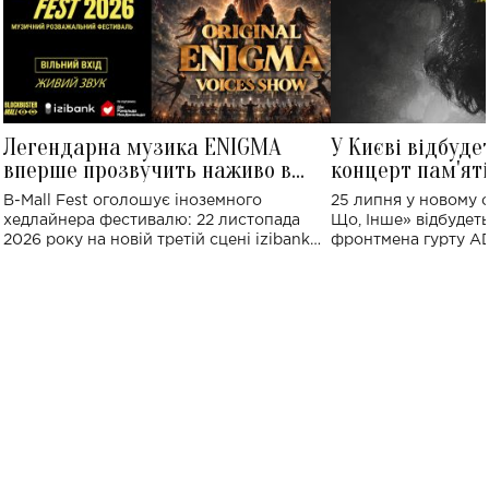
Легендарна музика ENIGMA
У Києві відбуде
вперше прозвучить наживо в
концерт пам'ят
Україні: де відбудеться концерт
Клименка: понад
B-Mall Fest оголошує іноземного
25 липня у новому o
виконають пісн
хедлайнера фестивалю: 22 листопада
Що, Інше» відбудеть
2026 року на новій третій сцені izibank
фронтмена гурту A
stage відбудеться українська прем'єра
Клименка. Це буде 
ENIGMA VOICES' ORIGINAL LIVE SHOW.
вечір, присвячений 
творчість стала си
справжньої любові д