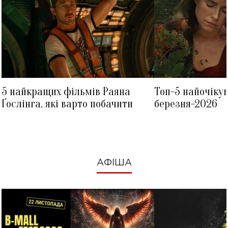
5 найкращих фільмів Раяна
Топ-5 найочіку
Ґослінга, які варто побачити
березня-2026
АФІША