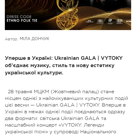
Автор:
МІЛА ДОНЧУК
Уперше в Україні: Ukrainian GALA | VYTOKY
об’єднає музику, стиль та нову естетику
української культури.
28 травня МЦКМ (Жовтневий палац) стане
місцем однієї з найочікуваніших культурних подій
цієї весни — Ukrainian GALA | VYTOKY. Вперше в
Україні в межах однієї події поєднаються одразу
два формати: світська Ukrainian GALA та
масштабний концерт «VYTOKY: Легенди
української пісні» у супроводі Національного