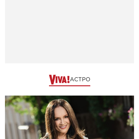
АСТРО