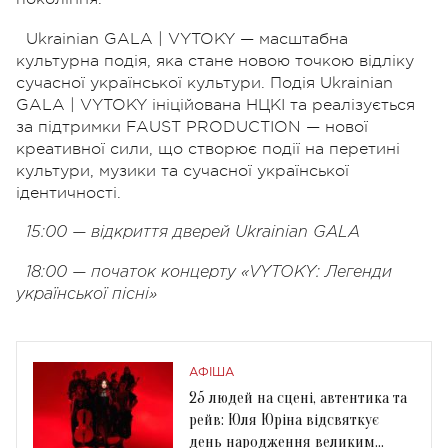
Ukrainian GALA | VYTOKY — масштабна
культурна подія, яка стане новою точкою відліку
сучасної української культури. Подія Ukrainian
GALA | VYTOKY ініційована НЦКІ та реалізується
за підтримки FAUST PRODUCTION — нової
креативної сили, що створює події на перетині
культури, музики та сучасної української
ідентичності.
15:00 — відкриття дверей Ukrainian GALA
18:00 — початок концерту «VYTOKY: Легенди
української пісні»
АФІША
25 людей на сцені, автентика та
рейв: Юля Юріна відсвяткує
день народження великим