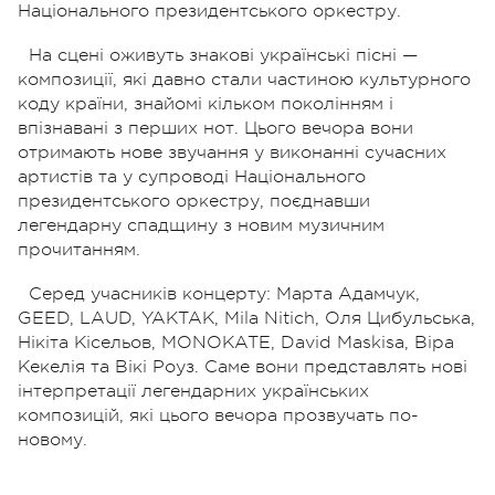
Національного президентського оркестру.
На сцені оживуть знакові українські пісні —
композиції, які давно стали частиною культурного
коду країни, знайомі кільком поколінням і
впізнавані з перших нот. Цього вечора вони
отримають нове звучання у виконанні сучасних
артистів та у супроводі Національного
президентського оркестру, поєднавши
легендарну спадщину з новим музичним
прочитанням.
Серед учасників концерту: Марта Адамчук,
GEED, LAUD, YAKTAK, Mila Nitich, Оля Цибульська,
Нікіта Кісельов, MONOKATE, David Maskisa, Віра
Кекелія та Вікі Роуз. Саме вони представлять нові
інтерпретації легендарних українських
композицій, які цього вечора прозвучать по-
новому.