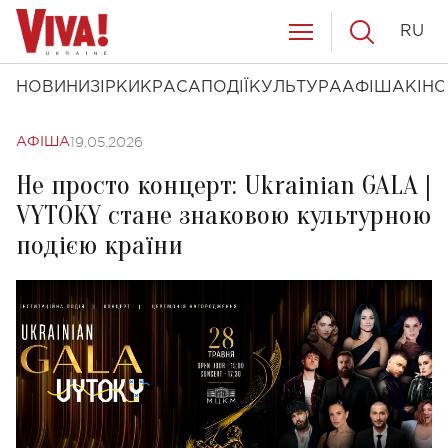
RU
НОВИНИ
ЗІРКИ
КРАСА
ПОДІЇ
КУЛЬТУРА
АФІША
КІНО
19.05.2026
АФІША
Не просто концерт: Ukrainian GALA |
VYTOKY стане знаковою культурною
подією країни