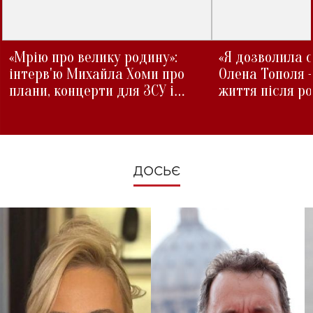
«Мрію про велику родину»:
«Я дозволила с
інтерв'ю Михайла Хоми про
Олена Тополя 
плани, концерти для ЗСУ і
життя після р
зміни під час війни
ДОСЬЄ