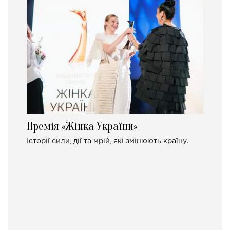
Премія «Жінка України»
Історії сили, дії та мрій, які змінюють країну.