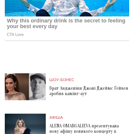
ШОУ-БІЗНЕС
Брат Анджеліни Джолі Джеймс Гейвен
зробив камінг-аут
АФІША
ALENA OMARGALIEVA презентувала
нову афішу великого концерту в