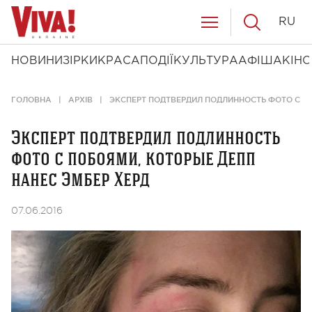
RU
НОВИНИ
ЗІРКИ
КРАСА
ПОДІЇ
КУЛЬТУРА
АФІША
КІНО
ГОЛОВНА
АРХІВ
ЭКСПЕРТ ПОДТВЕРДИЛ ПОДЛИННОСТЬ ФОТО С П
Эксперт подтвердил подлинность
фото с побоями, которые Депп
нанес Эмбер Херд
07.06.2016