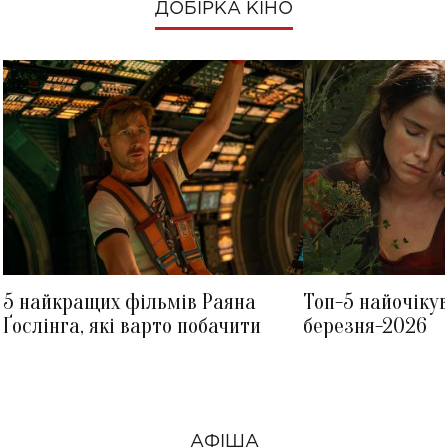
ДОБІРКА КІНО
5 найкращих фільмів Раяна
Топ-5 найочіку
Ґослінга, які варто побачити
березня-2026
АФІША