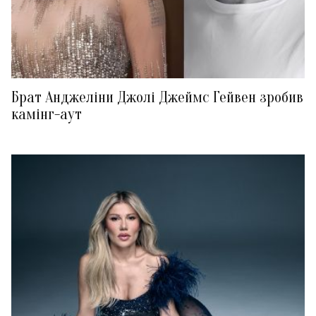
Брат Анджеліни Джолі Джеймс Гейвен зробив
камінг-аут