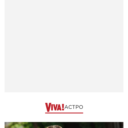
АСТРО