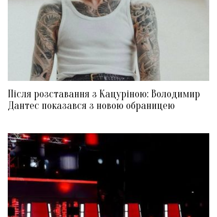
Після розставання з Кацуріною: Володимир
Дантес показався з новою обраницею