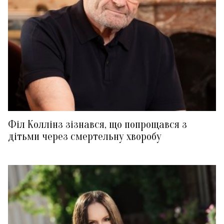
Філ Коллінз зізнався, що попрощався з
дітьми через смертельну хворобу