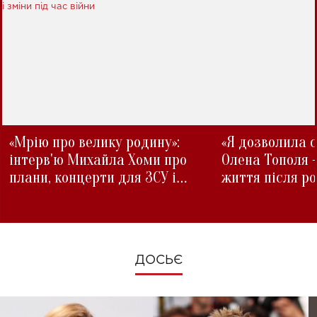
«Мрію про велику родину»:
«Я дозволила с
інтерв'ю Михайла Хоми про
Олена Тополя 
плани, концерти для ЗСУ і
життя після р
зміни під час війни
ДОСЬЄ