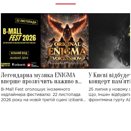
Легендарна музика ENIGMA
У Києві відбуде
вперше прозвучить наживо в
концерт пам'ят
Україні: де відбудеться концерт
Клименка: понад
B-Mall Fest оголошує іноземного
25 липня у новому o
виконають пісн
хедлайнера фестивалю: 22 листопада
Що, Інше» відбудеть
2026 року на новій третій сцені izibank
фронтмена гурту A
stage відбудеться українська прем'єра
Клименка. Це буде 
ENIGMA VOICES' ORIGINAL LIVE SHOW.
вечір, присвячений 
творчість стала си
справжньої любові д