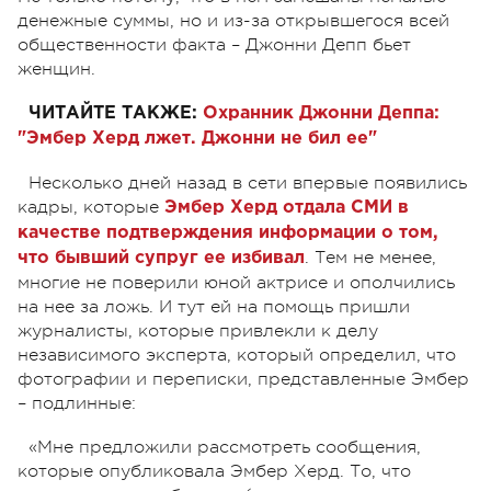
денежные суммы, но и из-за открывшегося всей
общественности факта – Джонни Депп бьет
женщин.
ЧИТАЙТЕ ТАКЖЕ:
Охранник Джонни Деппа:
"Эмбер Херд лжет. Джонни не бил ее"
Несколько дней назад в сети впервые появились
кадры, которые
Эмбер Херд отдала СМИ в
качестве подтверждения информации о том,
. Тем не менее,
что бывший супруг ее избивал
многие не поверили юной актрисе и ополчились
на нее за ложь. И тут ей на помощь пришли
журналисты, которые привлекли к делу
независимого эксперта, который определил, что
фотографии и переписки, представленные Эмбер
– подлинные:
«Мне предложили рассмотреть сообщения,
которые опубликовала Эмбер Херд. То, что