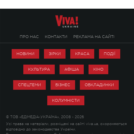
ПРО НАС
КОНТАКТИ
РЕКЛАМА НА САЙТІ
НОВИНИ
ЗІРКИ
КРАСА
ПОДІЇ
КУЛЬТУРА
АФІША
КІНО
СПЕЦТЕМИ
БІЗНЕС
ОБКЛАДИНКИ
КОЛУМНІСТИ
© ТОВ «ЕДІМЕДІА-УКРАЇНА», 2008 - 2026
Усі права на матеріали, розміщені на сайті viva.ua, охороняються
відповідно до законодавства України.