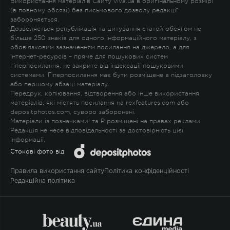
Використання матеріалів Сайту viva.ua в оригінальному розмірі
(в повному обсязі) без письмового дозволу редакції
забороняється.
Дозволяється републікація та цитування статей обсягом не
більше 250 знаків для одного інформаційного матеріалу, з
обов'язковим зазначенням посилання на джерело, а для
Інтернет-ресурсів – пряме для пошукових систем
гіперпосилання, не закрите від індексації пошуковими
системами. Гіперпосилання має бути розміщене в підзаголовку
або першому абзаці матеріалу.
Передрук, копіювання, відтворення або інше використання
матеріалів, які містять посилання на rexfeatures.com або
depositphotos.com, суворо заборонені.
Матеріали із позначками
!
та
P
розміщені на правах реклами.
Редакція не несе відповідальності за достовірність цієї
інформації.
Стокові фото від:
Правила використання сайту
Політика конфіденційності
Редакційна політика