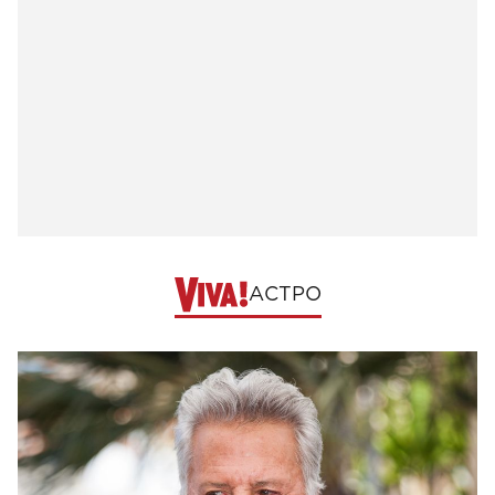
АСТРО