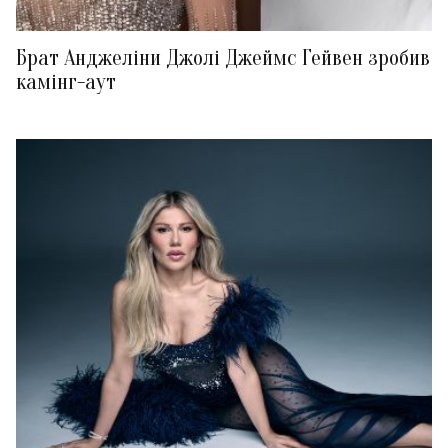
Брат Анджеліни Джолі Джеймс Гейвен зробив
камінг-аут