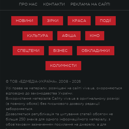
ПРО НАС
КОНТАКТИ
РЕКЛАМА НА САЙТІ
НОВИНИ
ЗІРКИ
КРАСА
ПОДІЇ
КУЛЬТУРА
АФІША
КІНО
СПЕЦТЕМИ
БІЗНЕС
ОБКЛАДИНКИ
КОЛУМНІСТИ
© ТОВ «ЕДІМЕДІА-УКРАЇНА», 2008 - 2026
Усі права на матеріали, розміщені на сайті viva.ua, охороняються
відповідно до законодавства України.
Використання матеріалів Сайту viva.ua в оригінальному розмірі
(в повному обсязі) без письмового дозволу редакції
забороняється.
Дозволяється републікація та цитування статей обсягом не
більше 250 знаків для одного інформаційного матеріалу, з
обов'язковим зазначенням посилання на джерело, а для