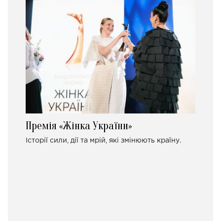
Премія «Жінка України»
Історії сили, дії та мрій, які змінюють країну.