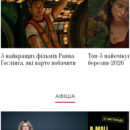
5 найкращих фільмів Раяна
Топ-5 найочіку
Ґослінга, які варто побачити
березня-2026
АФІША