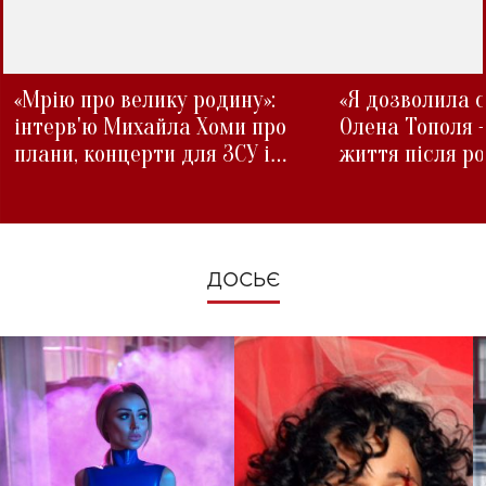
«Мрію про велику родину»:
«Я дозволила с
інтерв'ю Михайла Хоми про
Олена Тополя 
плани, концерти для ЗСУ і
життя після р
зміни під час війни
ДОСЬЄ