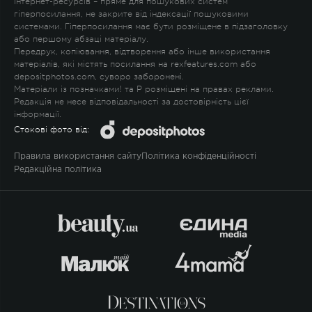
Інтернет-ресурсів – пряме для пошукових систем
гіперпосилання, не закрите від індексації пошуковими
системами. Гіперпосилання має бути розміщене в підзаголовку
або першому абзаці матеріалу.
Передрук, копіювання, відтворення або інше використання
матеріалів, які містять посилання на rexfeatures.com або
depositphotos.com, суворо заборонені.
Матеріали із позначками
!
та
P
розміщені на правах реклами.
Редакція не несе відповідальності за достовірність цієї
інформації.
Стокові фото від:
Правила використання сайту
Політика конфіденційності
Редакційна політика