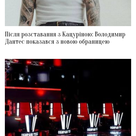
Після розставання з Кацуріною: Володимир
Дантес показався з новою обраницею