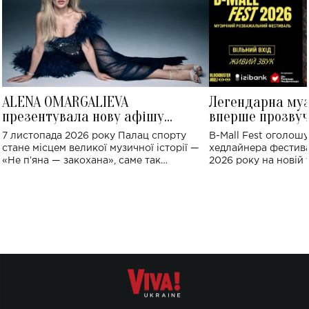
ALENA OMARGALIEVA
Легендарна му
презентувала нову афішу
вперше прозвуч
великого концерту в Палаці
Україні: де від
7 листопада 2026 року Палац спорту
B-Mall Fest оголош
спорту
стане місцем великої музичної історії —
хедлайнера фестива
«Не пʼяна — закохана», саме так
2026 року на новій т
символічно названо майбутній концерт
stage відбудеться у
ALENA OMARGALIEVA.
ENIGMA VOICES' OR