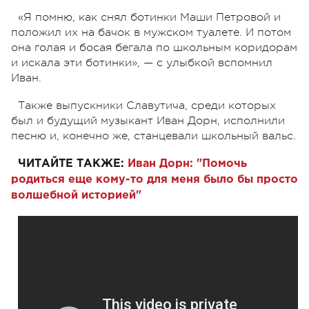
«Я помню, как снял ботинки Маши Петровой и
положил их на бачок в мужском туалете. И потом
она голая и босая бегала по школьным коридорам
и искала эти ботинки», — с улыбкой вспомнил
Иван.
Также выпускники Славутича, среди которых
был и будущий музыкант Иван Дорн, исполнили
песню и, конечно же, станцевали школьный вальс.
ЧИТАЙТЕ ТАКЖЕ:
Иван Дорн: "Помочь
родиться еще кому-то для меня было бы просто
волшебной историей"