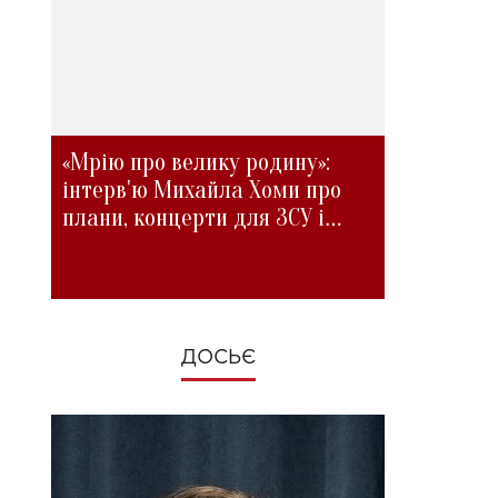
«Мрію про велику родину»:
інтерв'ю Михайла Хоми про
плани, концерти для ЗСУ і
зміни під час війни
ДОСЬЄ