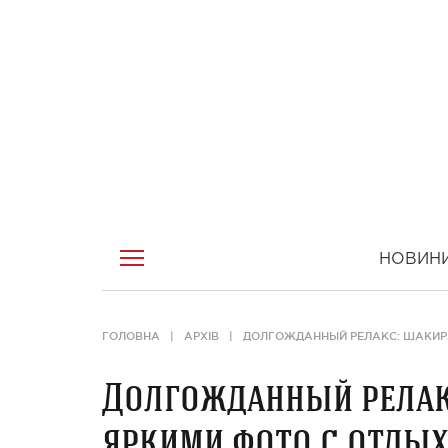
НОВИН
ГОЛОВНА
АРХІВ
ДОЛГОЖДАННЫЙ РЕЛАКС: ШАКИР
Долгожданный релак
яркими фото с отды