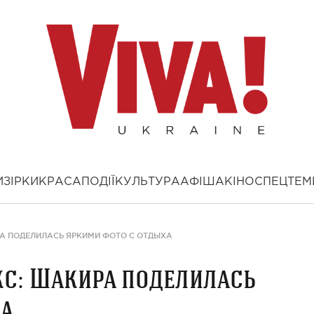
И
ЗІРКИ
КРАСА
ПОДІЇ
КУЛЬТУРА
АФІША
КІНО
СПЕЦТЕМ
А ПОДЕЛИЛАСЬ ЯРКИМИ ФОТО С ОТДЫХА
с: Шакира поделилась
ха