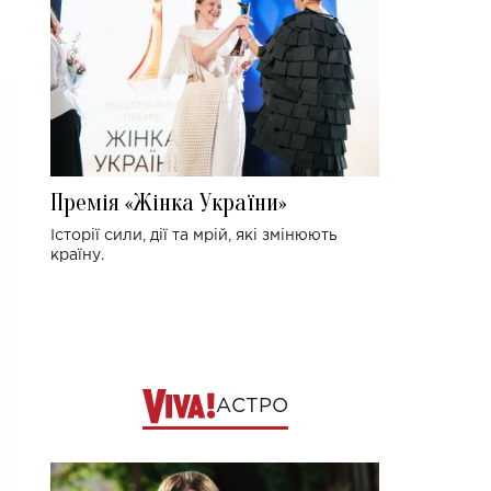
Премія «Жінка України»
Історії сили, дії та мрій, які змінюють
країну.
АСТРО