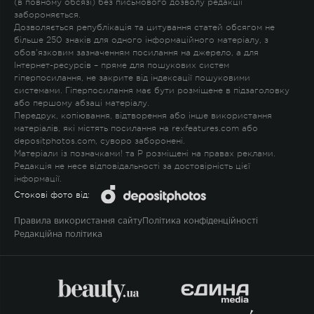
(в повному обсязі) без письмового дозволу редакції
забороняється.
Дозволяється републікація та цитування статей обсягом не
більше 250 знаків для одного інформаційного матеріалу, з
обов'язковим зазначенням посилання на джерело, а для
Інтернет-ресурсів – пряме для пошукових систем
гіперпосилання, не закрите від індексації пошуковими
системами. Гіперпосилання має бути розміщене в підзаголовку
або першому абзаці матеріалу.
Передрук, копіювання, відтворення або інше використання
матеріалів, які містять посилання на rexfeatures.com або
depositphotos.com, суворо заборонені.
Матеріали із позначками
!
та
P
розміщені на правах реклами.
Редакція не несе відповідальності за достовірність цієї
інформації.
Стокові фото від:
Правила використання сайту
Політика конфіденційності
Редакційна політика