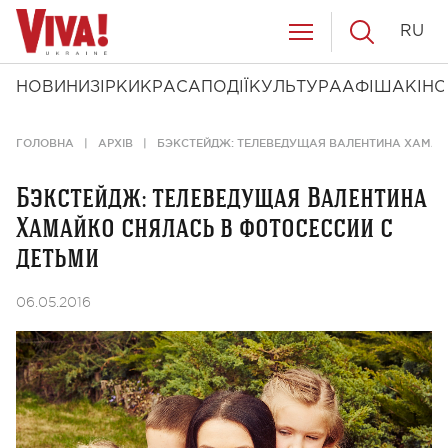
RU
НОВИНИ
ЗІРКИ
КРАСА
ПОДІЇ
КУЛЬТУРА
АФІША
КІНО
ГОЛОВНА
АРХІВ
БЭКСТЕЙДЖ: ТЕЛЕВЕДУЩАЯ ВАЛЕНТИНА ХАМАЙ
Бэкстейдж: телеведущая Валентина
Хамайко снялась в фотосессии с
детьми
06.05.2016