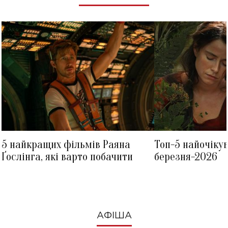
5 найкращих фільмів Раяна
Топ-5 найочіку
Ґослінга, які варто побачити
березня-2026
АФІША