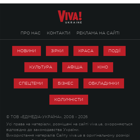
ПРО НАС
КОНТАКТИ
РЕКЛАМА НА САЙТІ
НОВИНИ
ЗІРКИ
КРАСА
ПОДІЇ
КУЛЬТУРА
АФІША
КІНО
СПЕЦТЕМИ
БІЗНЕС
ОБКЛАДИНКИ
КОЛУМНІСТИ
© ТОВ «ЕДІМЕДІА-УКРАЇНА», 2008 - 2026
Усі права на матеріали, розміщені на сайті viva.ua, охороняються
відповідно до законодавства України.
Використання матеріалів Сайту viva.ua в оригінальному розмірі