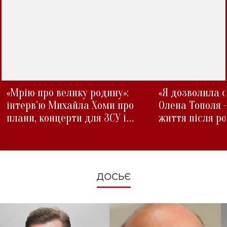
«Мрію про велику родину»:
«Я дозволила с
інтерв'ю Михайла Хоми про
Олена Тополя 
плани, концерти для ЗСУ і
життя після р
зміни під час війни
ДОСЬЄ