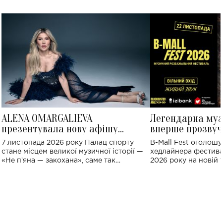
ALENA OMARGALIEVA
Легендарна му
презентувала нову афішу
вперше прозвуч
великого концерту в Палаці
Україні: де від
7 листопада 2026 року Палац спорту
B-Mall Fest оголош
спорту
стане місцем великої музичної історії —
хедлайнера фестива
«Не пʼяна — закохана», саме так
2026 року на новій т
символічно названо майбутній концерт
stage відбудеться у
ALENA OMARGALIEVA.
ENIGMA VOICES' OR