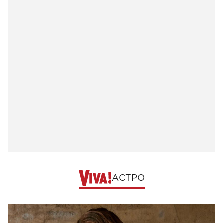
АСТРО