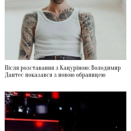
Після розставання з Кацуріною: Володимир
Дантес показався з новою обраницею