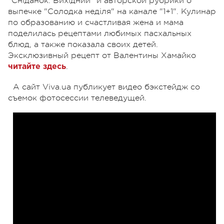
"Сніданок. Вихідний" и авторской рубрики о
выпечке "Солодка неділя" на канале "1+1". Кулинар
по образованию и счастливая жена и мама
поделилась рецептами любимых пасхальных
блюд, а также показала своих детей.
Эксклюзивный рецепт от Валентины Хамайко
.
читайте здесь
А сайт Viva.ua публикует видео бэкстейдж со
съемок фотосессии телеведущей.