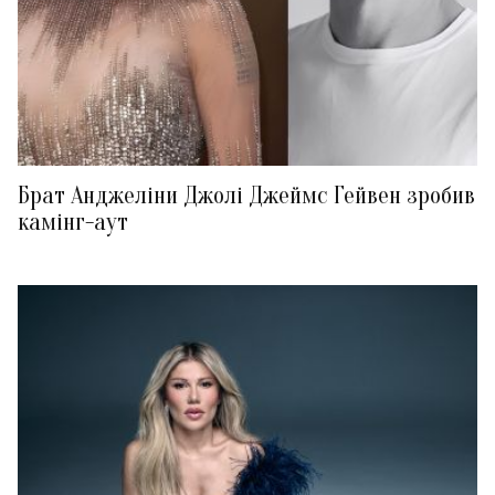
Брат Анджеліни Джолі Джеймс Гейвен зробив
камінг-аут