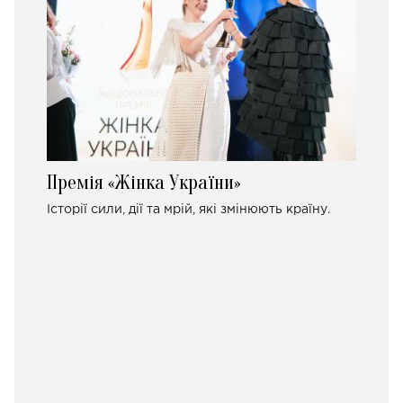
Премія «Жінка України»
Історії сили, дії та мрій, які змінюють країну.