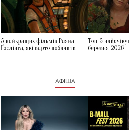
5 найкращих фільмів Раяна
Топ-5 найочіку
Ґослінга, які варто побачити
березня-2026
АФІША