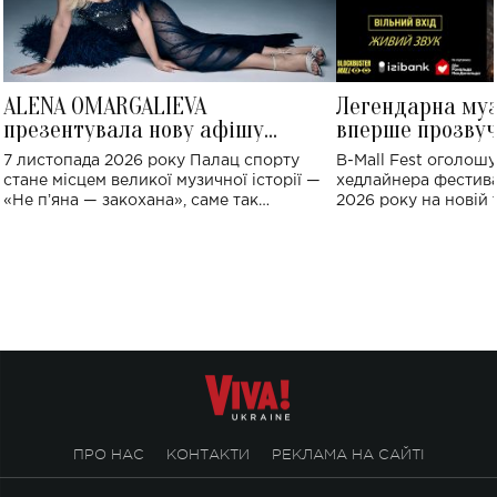
ALENA OMARGALIEVA
Легендарна му
презентувала нову афішу
вперше прозвуч
великого концерту в Палаці
Україні: де від
7 листопада 2026 року Палац спорту
B-Mall Fest оголош
спорту
стане місцем великої музичної історії —
хедлайнера фестива
«Не пʼяна — закохана», саме так
2026 року на новій т
символічно названо майбутній концерт
stage відбудеться у
ALENA OMARGALIEVA.
ENIGMA VOICES' OR
ПРО НАС
КОНТАКТИ
РЕКЛАМА НА САЙТІ