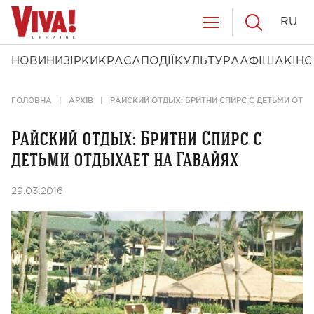
RU
НОВИНИ
ЗІРКИ
КРАСА
ПОДІЇ
КУЛЬТУРА
АФІША
КІНО
ГОЛОВНА
АРХІВ
РАЙСКИЙ ОТДЫХ: БРИТНИ СПИРС С ДЕТЬМИ ОТД
Райский отдых: Бритни Спирс с
детьми отдыхает на Гавайях
29.03.2016