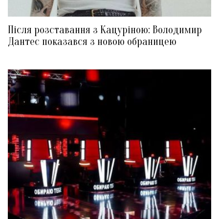
Після розставання з Кацуріною: Володимир
Дантес показався з новою обраницею