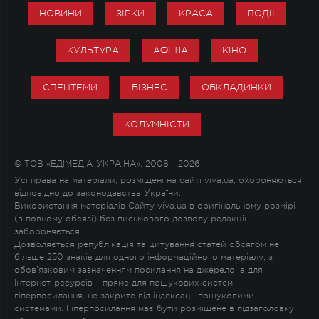
НОВИНИ
ЗІРКИ
КРАСА
ПОДІЇ
КУЛЬТУРА
АФІША
КІНО
СПЕЦТЕМИ
БІЗНЕС
ОБКЛАДИНКИ
КОЛУМНІСТИ
© ТОВ «ЕДІМЕДІА-УКРАЇНА», 2008 - 2026
Усі права на матеріали, розміщені на сайті viva.ua, охороняються
відповідно до законодавства України.
Використання матеріалів Сайту viva.ua в оригінальному розмірі
(в повному обсязі) без письмового дозволу редакції
забороняється.
Дозволяється републікація та цитування статей обсягом не
більше 250 знаків для одного інформаційного матеріалу, з
обов'язковим зазначенням посилання на джерело, а для
Інтернет-ресурсів – пряме для пошукових систем
гіперпосилання, не закрите від індексації пошуковими
системами. Гіперпосилання має бути розміщене в підзаголовку