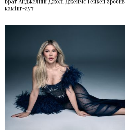
Брат Анджеліни Джолі Джеймс Гейвен зробив
камінг-аут