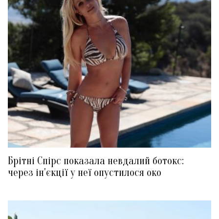
Брітні Спірс показала невдалий ботокс:
через ін'єкції у неї опустилося око