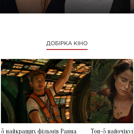
ДОБІРКА КІНО
5 найкращих фільмів Раяна
Топ-5 найочіку