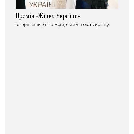
Премія «Жінка України»
Історії сили, дії та мрій, які змінюють країну.