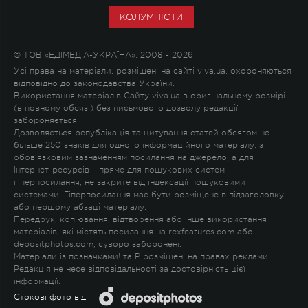
КОЛУМНІСТИ
© ТОВ «ЕДІМЕДІА-УКРАЇНА», 2008 - 2026
Усі права на матеріали, розміщені на сайті viva.ua, охороняються
відповідно до законодавства України.
Використання матеріалів Сайту viva.ua в оригінальному розмірі
(в повному обсязі) без письмового дозволу редакції
забороняється.
Дозволяється републікація та цитування статей обсягом не
більше 250 знаків для одного інформаційного матеріалу, з
обов'язковим зазначенням посилання на джерело, а для
Інтернет-ресурсів – пряме для пошукових систем
гіперпосилання, не закрите від індексації пошуковими
системами. Гіперпосилання має бути розміщене в підзаголовку
або першому абзаці матеріалу.
Передрук, копіювання, відтворення або інше використання
матеріалів, які містять посилання на rexfeatures.com або
depositphotos.com, суворо заборонені.
Матеріали із позначками
!
та
P
розміщені на правах реклами.
Редакція не несе відповідальності за достовірність цієї
інформації.
Стокові фото від: