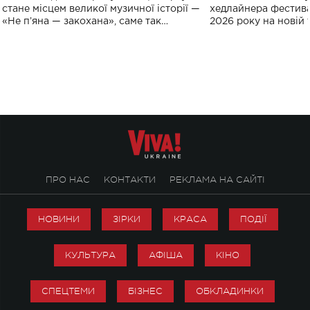
спорту
стане місцем великої музичної історії —
хедлайнера фестива
«Не пʼяна — закохана», саме так
2026 року на новій т
символічно названо майбутній концерт
stage відбудеться у
ALENA OMARGALIEVA.
ENIGMA VOICES' OR
ПРО НАС
КОНТАКТИ
РЕКЛАМА НА САЙТІ
НОВИНИ
ЗІРКИ
КРАСА
ПОДІЇ
КУЛЬТУРА
АФІША
КІНО
СПЕЦТЕМИ
БІЗНЕС
ОБКЛАДИНКИ