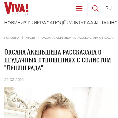
RU
НОВИНИ
ЗІРКИ
КРАСА
ПОДІЇ
КУЛЬТУРА
АФІША
КІНО
ГОЛОВНА
АРХІВ
ОКСАНА АКИНЬШИНА РАССКАЗАЛА О НЕУДАЧНЫ
Оксана Акиньшина рассказала о
неудачных отношениях с солистом
"Ленинграда"
26.03.2016