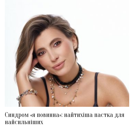
Синдром «я повинна»: найтихіша пастка для
найсильніших