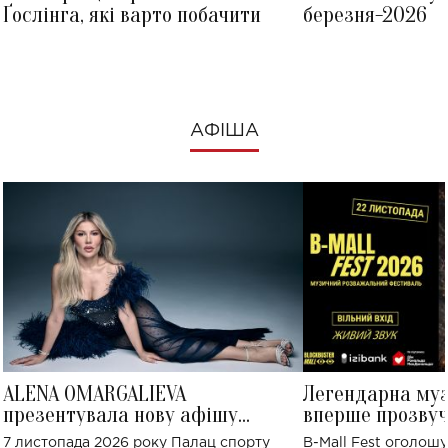
Ґослінга, які варто побачити
березня-2026
АФІША
ALENA OMARGALIEVA
Легендарна му
презентувала нову афішу
вперше прозвуч
великого концерту в Палаці
Україні: де від
7 листопада 2026 року Палац спорту
B-Mall Fest оголош