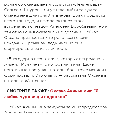
роман со скандальным солистом «Ленинграда»
Сергеем Шнуровым и успела выйти замуж за
бизнесмена Дмитрия Литвинова. Брак продлился
всего три года, и вскоре актриса стала
встречаться с певцом Алексеем Воробьевым, но и
эти отношения оказались не долгими. Сейчас
Оксана признается, что рада всем своим
неудачным романам, ведь именно они
формировали ее как личность.
«Благодарна всем людям, которых встречала в
жизни… Мужчинам, с которыми жила. Даже
негативные поступки, потери, боль тоже меняли и
формировали. Это опыт», — рассказала Оксана в
интервью «Антенне».
СМОТРИТЕ ТАКЖЕ:
Оксана Акиньшина: "Я
люблю чудовищ и подонков"
Сейчас Акиньшина замужем за кинопродюсером
Арчилом Геловани. Актриса признается, что