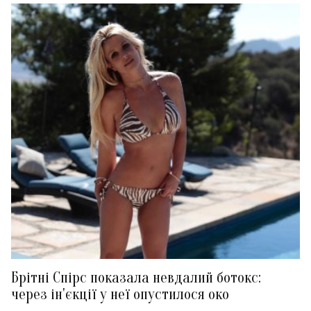
Брітні Спірс показала невдалий ботокс:
через ін'єкції у неї опустилося око