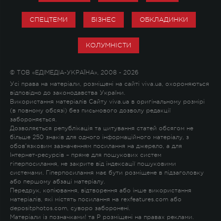
СПЕЦТЕМИ
БІЗНЕС
ОБКЛАДИНКИ
КОЛУМНІСТИ
© ТОВ «ЕДІМЕДІА-УКРАЇНА», 2008 - 2026
Усі права на матеріали, розміщені на сайті viva.ua, охороняються
відповідно до законодавства України.
Використання матеріалів Сайту viva.ua в оригінальному розмірі
(в повному обсязі) без письмового дозволу редакції
забороняється.
Дозволяється републікація та цитування статей обсягом не
більше 250 знаків для одного інформаційного матеріалу, з
обов'язковим зазначенням посилання на джерело, а для
Інтернет-ресурсів – пряме для пошукових систем
гіперпосилання, не закрите від індексації пошуковими
системами. Гіперпосилання має бути розміщене в підзаголовку
або першому абзаці матеріалу.
Передрук, копіювання, відтворення або інше використання
матеріалів, які містять посилання на rexfeatures.com або
depositphotos.com, суворо заборонені.
Матеріали із позначками
!
та
P
розміщені на правах реклами.