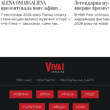
ALENA OMARGALIEVA
Легендарна му
презентувала нову афішу
вперше прозвуч
великого концерту в Палаці
Україні: де від
7 листопада 2026 року Палац спорту
B-Mall Fest оголош
спорту
стане місцем великої музичної історії —
хедлайнера фестива
«Не пʼяна — закохана», саме так
2026 року на новій т
символічно названо майбутній концерт
stage відбудеться у
ALENA OMARGALIEVA.
ENIGMA VOICES' OR
ПРО НАС
КОНТАКТИ
РЕКЛАМА НА САЙТІ
НОВИНИ
ЗІРКИ
КРАСА
ПОДІЇ
КУЛЬТУРА
АФІША
КІНО