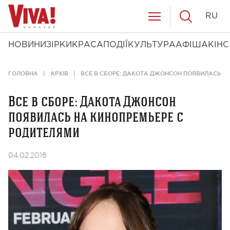
RU
НОВИНИ
ЗІРКИ
КРАСА
ПОДІЇ
КУЛЬТУРА
АФІША
КІНО
ГОЛОВНА
АРХІВ
ВСЕ В СБОРЕ: ДАКОТА ДЖОНСОН ПОЯВИЛАСЬ Н
Все в сборе: Дакота Джонсон
появилась на кинопремьере с
родителями
04.02.2016