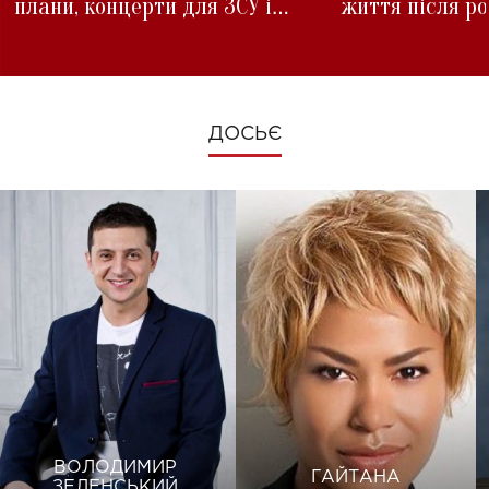
плани, концерти для ЗСУ і
життя після р
зміни під час війни
ДОСЬЄ
ВОЛОДИМИР
ГАЙТАНА
ЗЕЛЕНСЬКИЙ