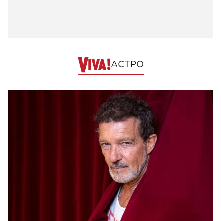
АСТРО