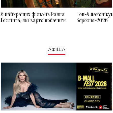
5 найкращих фільмів Раяна
Топ-5 найочіку
Ґослінга, які варто побачити
березня-2026
АФІША