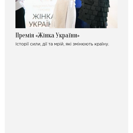
Премія «Жінка України»
Історії сили, дії та мрій, які змінюють країну.