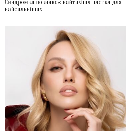
Синдром «я повинна»: найтихіша пастка для
найсильніших