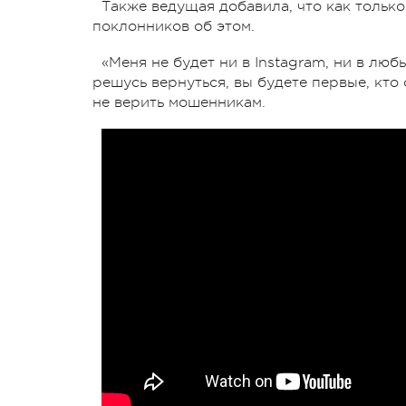
Также ведущая добавила, что как только
поклонников об этом.
«Меня не будет ни в Instagram, ни в люб
решусь вернуться, вы будете первые, кто
не верить мошенникам.