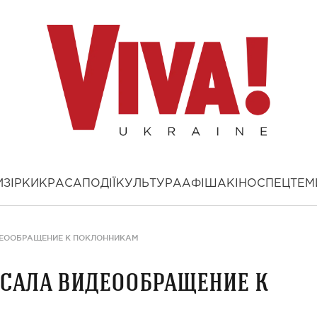
И
ЗІРКИ
КРАСА
ПОДІЇ
КУЛЬТУРА
АФІША
КІНО
СПЕЦТЕМ
ЕООБРАЩЕНИЕ К ПОКЛОННИКАМ
сала видеообращение к