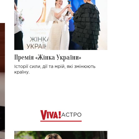
Премія «Жінка України»
Історії сили, дії та мрій, які змінюють
країну.
АСТРО