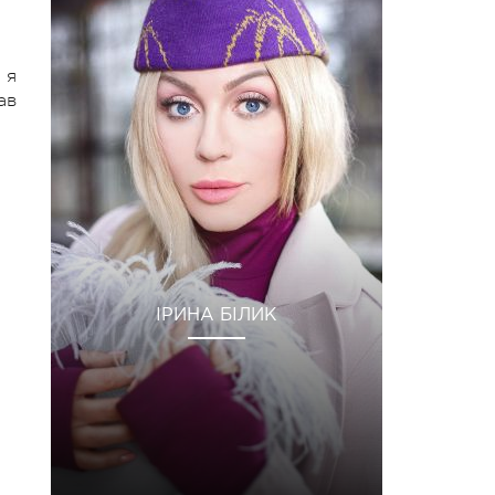
 я
ав
ІРИНА БІЛИК