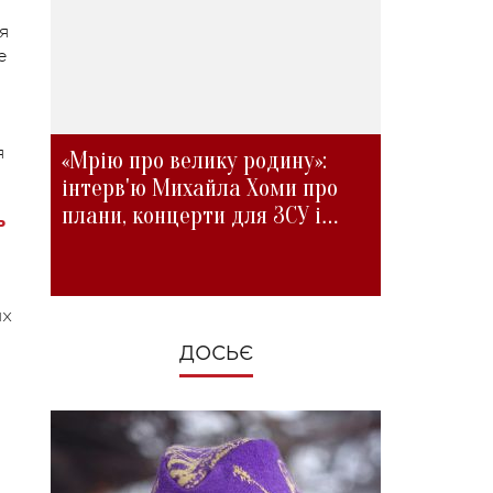
я
е
я
«Мрію про велику родину»:
інтерв'ю Михайла Хоми про
плани, концерти для ЗСУ і
ь
зміни під час війни
их
ДОСЬЄ