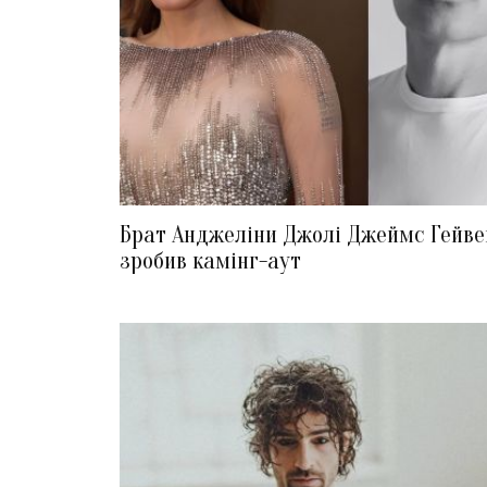
Брат Анджеліни Джолі Джеймс Гейве
зробив камінг-аут