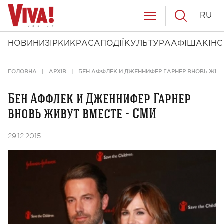
RU
НОВИНИ
ЗІРКИ
КРАСА
ПОДІЇ
КУЛЬТУРА
АФІША
КІНО
ГОЛОВНА
АРХІВ
БЕН АФФЛЕК И ДЖЕННИФЕР ГАРНЕР ВНОВЬ ЖИВУ
Бен Аффлек и Дженнифер Гарнер
вновь живут вместе - СМИ
29.12.2015