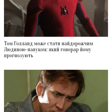
Том Голланд може стати найдорожчим
Людиною-павуком: який гонорар йому
прогнозують