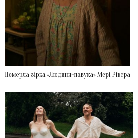
Померла зірка «Людини-павука» Мері Рівера