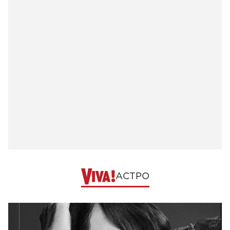
АСТРО