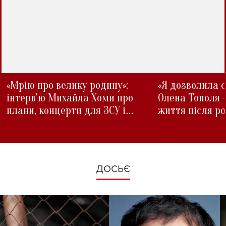
«Мрію про велику родину»:
«Я дозволила с
інтерв'ю Михайла Хоми про
Олена Тополя 
плани, концерти для ЗСУ і
життя після р
зміни під час війни
ДОСЬЄ