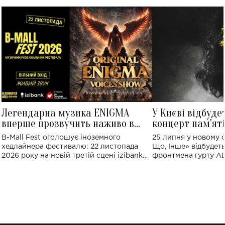
Легендарна музика ENIGMA
У Києві відбуде
вперше прозвучить наживо в
концерт пам'ят
Україні: де відбудеться концерт
Клименка: понад
B-Mall Fest оголошує іноземного
25 липня у новому o
виконають пісн
хедлайнера фестивалю: 22 листопада
Що, Інше» відбудеть
2026 року на новій третій сцені izibank
фронтмена гурту A
stage відбудеться українська прем'єра
Клименка. Це буде 
ENIGMA VOICES' ORIGINAL LIVE SHOW.
вечір, присвячений 
творчість стала си
справжньої любові д