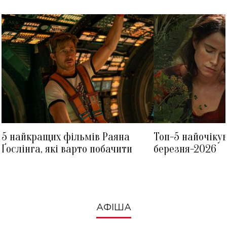
5 найкращих фільмів Раяна
Топ-5 найочіку
Ґослінга, які варто побачити
березня-2026
АФІША