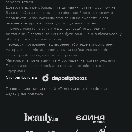
забороняється.
Дозволяється републікація та цитування статей обсягом не
більше 250 знаків для одного інформаційного матеріалу, з
обов'язковим зазначенням посилання на джерело, а для
Інтернет-ресурсів – пряме для пошукових систем
гіперпосилання, не закрите від індексації пошуковими
системами. Гіперпосилання має бути розміщене в підзаголовку
або першому абзаці матеріалу.
Передрук, копіювання, відтворення або інше використання
матеріалів, які містять посилання на rexfeatures.com або
depositphotos.com, суворо заборонені.
Матеріали із позначками
!
та
P
розміщені на правах реклами.
Редакція не несе відповідальності за достовірність цієї
інформації.
Стокові фото від:
Правила використання сайту
Політика конфіденційності
Редакційна політика