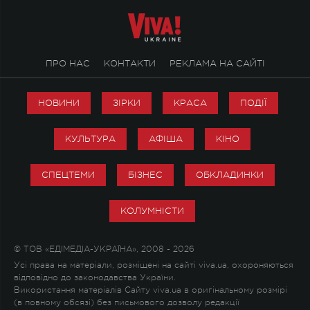
ПРО НАС
КОНТАКТИ
РЕКЛАМА НА САЙТІ
НОВИНИ
ЗІРКИ
КРАСА
ПОДІЇ
КУЛЬТУРА
АФІША
КІНО
СПЕЦТЕМИ
БІЗНЕС
ОБКЛАДИНКИ
КОЛУМНІСТИ
© ТОВ «ЕДІМЕДІА-УКРАЇНА», 2008 - 2026
Усі права на матеріали, розміщені на сайті viva.ua, охороняються
відповідно до законодавства України.
Використання матеріалів Сайту viva.ua в оригінальному розмірі
(в повному обсязі) без письмового дозволу редакції