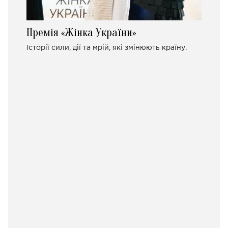
Премія «Жінка України»
Історії сили, дії та мрій, які змінюють країну.