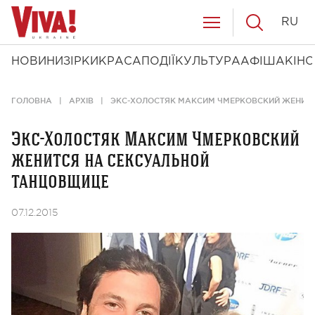
RU
НОВИНИ
ЗІРКИ
КРАСА
ПОДІЇ
КУЛЬТУРА
АФІША
КІНО
ГОЛОВНА
АРХІВ
ЭКС-ХОЛОСТЯК МАКСИМ ЧМЕРКОВСКИЙ ЖЕНИТ
Экс-Холостяк Максим Чмерковский
женится на сексуальной
танцовщице
07.12.2015