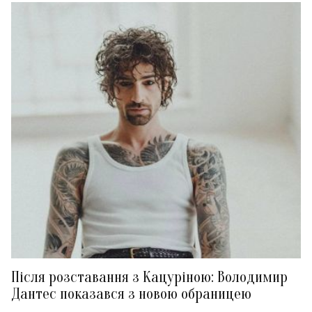
Після розставання з Кацуріною: Володимир
Дантес показався з новою обраницею