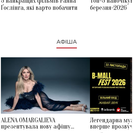
5 найкращих фільмів Раяна
Топ-5 найочіку
Ґослінга, які варто побачити
березня-2026
АФІША
ALENA OMARGALIEVA
Легендарна му
презентувала нову афішу
вперше прозвуч
великого концерту в Палаці
Україні: де від