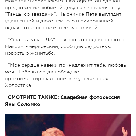
Максима Чмерковского в Instagram, он сделал
предложение любимой девушке во время шоу
"Танцы со звездами". На снимке Пета выглядит
удивленной и даже немного шокированной,
однако от этого не менее счастливой.
"Она сказала: "ДА", — коротко подписал фото
Максим Чмерковский, сообщив радостную
новость о женитьбе.
"Мое сердце навеки принадлежит тебе, любовь
моя. Любовь всегда побеждает", —
прокомментировала помолвку невеста экс-
Холостяка.
СМОТРИТЕ ТАКЖЕ:
Свадебная фотосессия
Яны Соломко