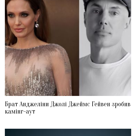
Брат Анджеліни Джолі Джеймс Гейвен зробив
камінг-аут