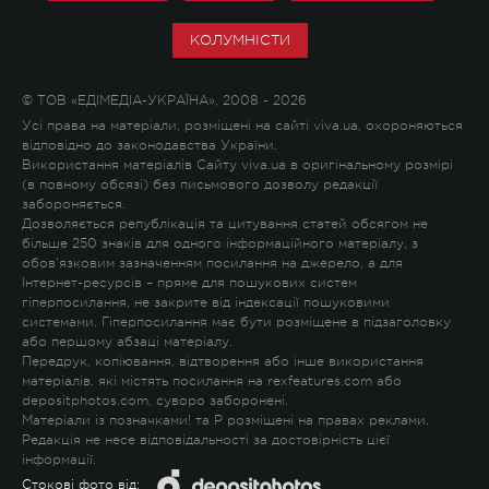
КОЛУМНІСТИ
© ТОВ «ЕДІМЕДІА-УКРАЇНА», 2008 - 2026
Усі права на матеріали, розміщені на сайті viva.ua, охороняються
відповідно до законодавства України.
Використання матеріалів Сайту viva.ua в оригінальному розмірі
(в повному обсязі) без письмового дозволу редакції
забороняється.
Дозволяється републікація та цитування статей обсягом не
більше 250 знаків для одного інформаційного матеріалу, з
обов'язковим зазначенням посилання на джерело, а для
Інтернет-ресурсів – пряме для пошукових систем
гіперпосилання, не закрите від індексації пошуковими
системами. Гіперпосилання має бути розміщене в підзаголовку
або першому абзаці матеріалу.
Передрук, копіювання, відтворення або інше використання
матеріалів, які містять посилання на rexfeatures.com або
depositphotos.com, суворо заборонені.
Матеріали із позначками
!
та
P
розміщені на правах реклами.
Редакція не несе відповідальності за достовірність цієї
інформації.
Стокові фото від: