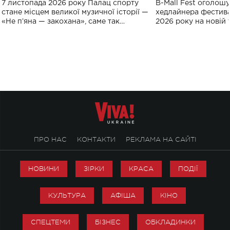
7 листопада 2026 року Палац спорту
B-Mall Fest оголош
спорту
стане місцем великої музичної історії —
хедлайнера фестива
«Не пʼяна — закохана», саме так
2026 року на новій т
символічно названо майбутній концерт
stage відбудеться у
ALENA OMARGALIEVA.
ENIGMA VOICES' OR
ПРО НАС
КОНТАКТИ
РЕКЛАМА НА САЙТІ
НОВИНИ
ЗІРКИ
КРАСА
ПОДІЇ
КУЛЬТУРА
АФІША
КІНО
СПЕЦТЕМИ
БІЗНЕС
ОБКЛАДИНКИ