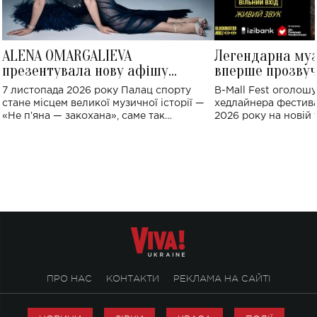
ALENA OMARGALIEVA
Легендарна му
презентувала нову афішу
вперше прозвуч
великого концерту в Палаці
Україні: де від
7 листопада 2026 року Палац спорту
B-Mall Fest оголош
спорту
стане місцем великої музичної історії —
хедлайнера фестива
«Не пʼяна — закохана», саме так
2026 року на новій т
символічно названо майбутній концерт
stage відбудеться у
ALENA OMARGALIEVA.
ENIGMA VOICES' OR
ПРО НАС
КОНТАКТИ
РЕКЛАМА НА САЙТІ