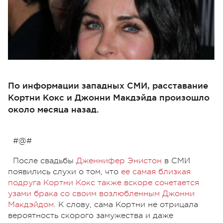
По информации западных СМИ, расставание
Кортни Кокс и Джонни Макдэйда произошло
около месяца назад.
#@#
После свадьбы
Дженнифер Энистон
в СМИ
появились слухи о том, что
ее самая близкая
подруга Кортни Кокс также вскоре сочетается
узами брака со своим возлюбленным Джонни
Макдэйдом
. К слову, сама Кортни не отрицала
вероятность скорого замужества и даже