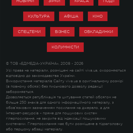
НОВИНИ
ЗІРКИ
КРАСА
ПОДІЇ
КУЛЬТУРА
АФІША
КІНО
СПЕЦТЕМИ
БІЗНЕС
ОБКЛАДИНКИ
КОЛУМНІСТИ
© ТОВ «ЕДІМЕДІА-УКРАЇНА», 2008 - 2026
Усі права на матеріали, розміщені на сайті viva.ua, охороняються
відповідно до законодавства України.
Використання матеріалів Сайту viva.ua в оригінальному розмірі
(в повному обсязі) без письмового дозволу редакції
забороняється.
Дозволяється републікація та цитування статей обсягом не
більше 250 знаків для одного інформаційного матеріалу, з
обов'язковим зазначенням посилання на джерело, а для
Інтернет-ресурсів – пряме для пошукових систем
гіперпосилання, не закрите від індексації пошуковими
системами. Гіперпосилання має бути розміщене в підзаголовку
або першому абзаці матеріалу.