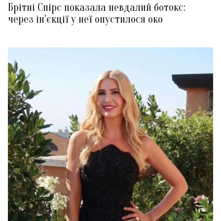
Брітні Спірс показала невдалий ботокс:
через ін'єкції у неї опустилося око