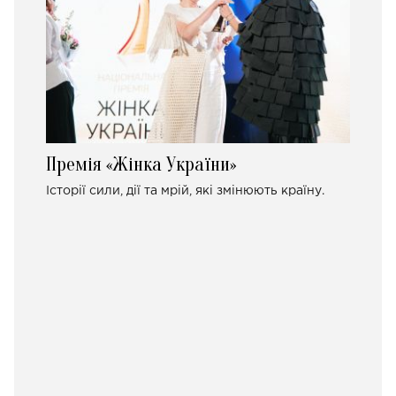
Премія «Жінка України»
Історії сили, дії та мрій, які змінюють країну.