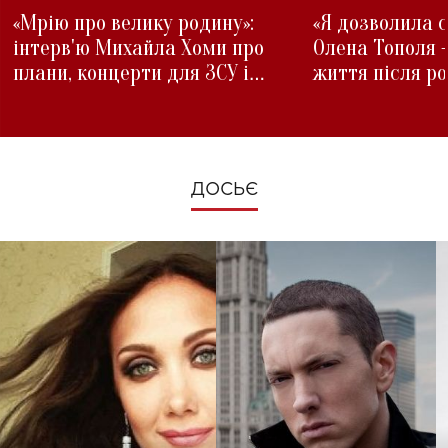
«Мрію про велику родину»:
«Я дозволила с
інтерв'ю Михайла Хоми про
Олена Тополя 
плани, концерти для ЗСУ і
життя після р
зміни під час війни
ДОСЬЄ