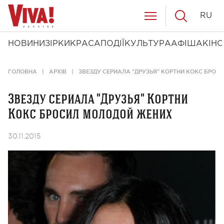
RU
НОВИНИ
ЗІРКИ
КРАСА
ПОДІЇ
КУЛЬТУРА
АФІША
КІНО
ГОЛОВНА
АРХІВ
ЗВЕЗДУ СЕРИАЛА "ДРУЗЬЯ" КОРТНИ КОКС БРО
Звезду сериала "Друзья" Кортни
Кокс бросил молодой жених
30.11.2015