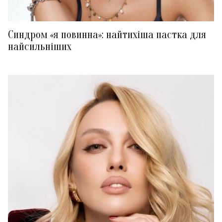
Синдром «я повинна»: найтихіша пастка для
найсильніших