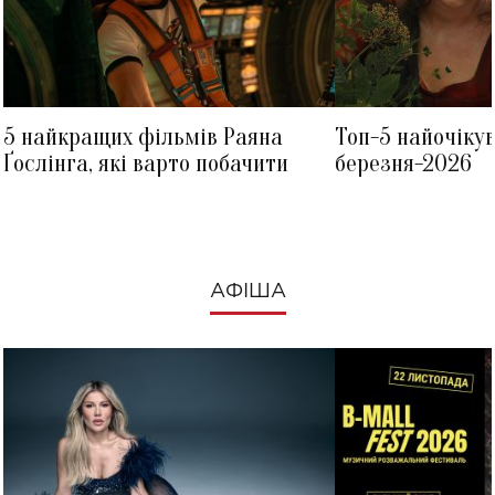
5 найкращих фільмів Раяна
Топ-5 найочіку
Ґослінга, які варто побачити
березня-2026
АФІША