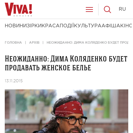
RU
НОВИНИ
ЗІРКИ
КРАСА
ПОДІЇ
КУЛЬТУРА
АФІША
КІНО
ГОЛОВНА
АРХІВ
НЕОЖИДАННО: ДИМА КОЛЯДЕНКО БУДЕТ ПРОДА
Неожиданно: Дима Коляденко будет
продавать женское белье
13.11.2015