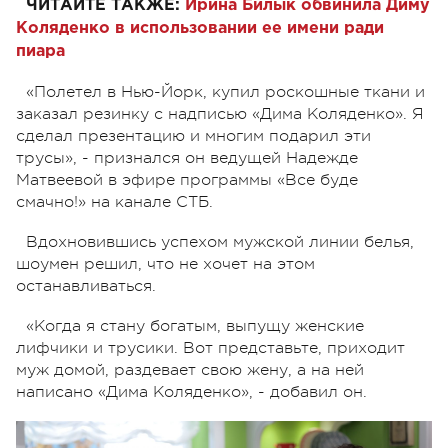
ЧИТАЙТЕ ТАКЖЕ:
Ирина Билык обвинила Диму
Коляденко в использовании ее имени ради
пиара
«Полетел в Нью-Йорк, купил роскошные ткани и
заказал резинку с надписью «Дима Коляденко». Я
сделал презентацию и многим подарил эти
трусы», - признался он ведущей Надежде
Матвеевой в эфире программы «Все буде
смачно!» на канале СТБ.
Вдохновившись успехом мужской линии белья,
шоумен решил, что не хочет на этом
останавливаться.
«Когда я стану богатым, выпущу женские
лифчики и трусики. Вот представьте, приходит
муж домой, раздевает свою жену, а на ней
написано «Дима Коляденко», - добавил он.