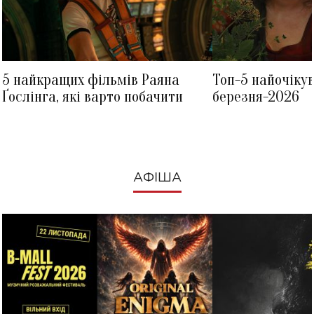
5 найкращих фільмів Раяна
Топ-5 найочіку
Ґослінга, які варто побачити
березня-2026
АФІША