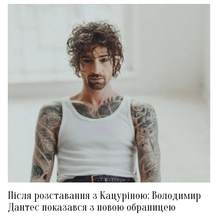
Після розставання з Кацуріною: Володимир
Дантес показався з новою обраницею