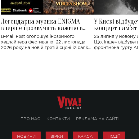
Легендарна музика ENIGMA
У Києві відбуде
вперше прозвучить наживо в
концерт пам'ят
Україні: де відбудеться концерт
Клименка: понад
B-Mall Fest оголошує іноземного
25 липня у новому o
виконають пісн
хедлайнера фестивалю: 22 листопада
Що, Інше» відбудеть
2026 року на новій третій сцені izibank
фронтмена гурту A
stage відбудеться українська прем'єра
Клименка. Це буде 
ENIGMA VOICES' ORIGINAL LIVE SHOW.
вечір, присвячений 
творчість стала си
справжньої любові д
ПРО НАС
КОНТАКТИ
РЕКЛАМА НА САЙТІ
НОВИНИ
ЗІРКИ
КРАСА
ПОДІЇ