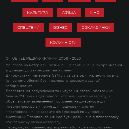
КУЛЬТУРА
АФІША
КІНО
СПЕЦТЕМИ
БІЗНЕС
ОБКЛАДИНКИ
КОЛУМНІСТИ
© ТОВ «ЕДІМЕДІА-УКРАЇНА», 2008 - 2026
Усі права на матеріали, розміщені на сайті viva.ua, охороняються
відповідно до законодавства України.
Використання матеріалів Сайту viva.ua в оригінальному розмірі
(в повному обсязі) без письмового дозволу редакції
забороняється.
Дозволяється републікація та цитування статей обсягом не
більше 250 знаків для одного інформаційного матеріалу, з
обов'язковим зазначенням посилання на джерело, а для
Інтернет-ресурсів – пряме для пошукових систем
гіперпосилання, не закрите від індексації пошуковими
системами. Гіперпосилання має бути розміщене в підзаголовку
або першому абзаці матеріалу.
Передрук, копіювання, відтворення або інше використання