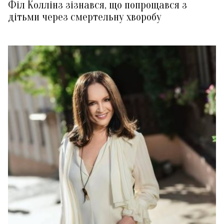
Філ Коллінз зізнався, що попрощався з
дітьми через смертельну хворобу