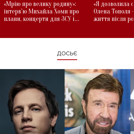
«Мрію про велику родину»:
«Я дозволила с
інтерв'ю Михайла Хоми про
Олена Тополя 
плани, концерти для ЗСУ і
життя після р
зміни під час війни
ДОСЬЄ