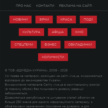
ПРО НАС
КОНТАКТИ
РЕКЛАМА НА САЙТІ
НОВИНИ
ЗІРКИ
КРАСА
ПОДІЇ
КУЛЬТУРА
АФІША
КІНО
СПЕЦТЕМИ
БІЗНЕС
ОБКЛАДИНКИ
КОЛУМНІСТИ
© ТОВ «ЕДІМЕДІА-УКРАЇНА», 2008 - 2026
Усі права на матеріали, розміщені на сайті viva.ua, охороняються
відповідно до законодавства України.
Використання матеріалів Сайту viva.ua в оригінальному розмірі
(в повному обсязі) без письмового дозволу редакції
забороняється.
Дозволяється републікація та цитування статей обсягом не
більше 250 знаків для одного інформаційного матеріалу, з
обов'язковим зазначенням посилання на джерело, а для