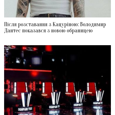
Після розставання з Кацуріною: Володимир
Дантес показався з новою обраницею