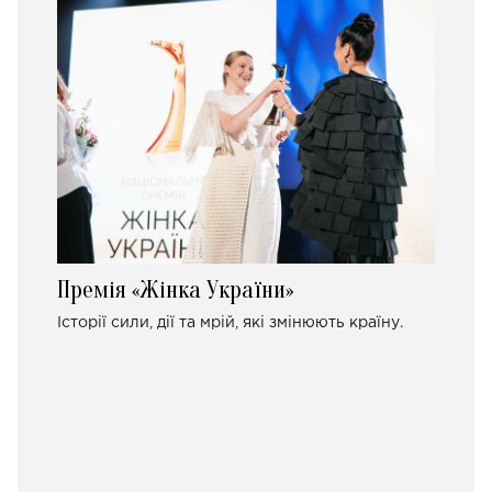
Премія «Жінка України»
Історії сили, дії та мрій, які змінюють країну.