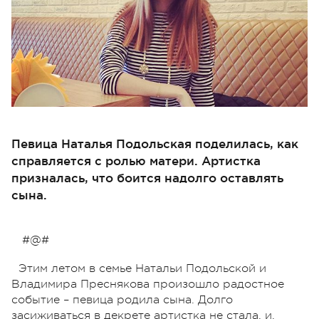
Певица Наталья Подольская поделилась, как
справляется с ролью матери. Артистка
призналась, что боится надолго оставлять
сына.
#@#
Этим летом в семье Натальи Подольской и
Владимира Преснякова произошло радостное
событие – певица родила сына. Долго
засиживаться в декрете артистка не стала, и,