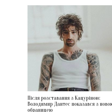
Після розставання з Кацуріною:
Володимир Дантес показався з ново
обраницею