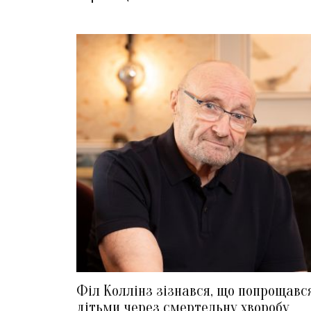
Філ Коллінз зізнався, що попрощавс
дітьми через смертельну хворобу