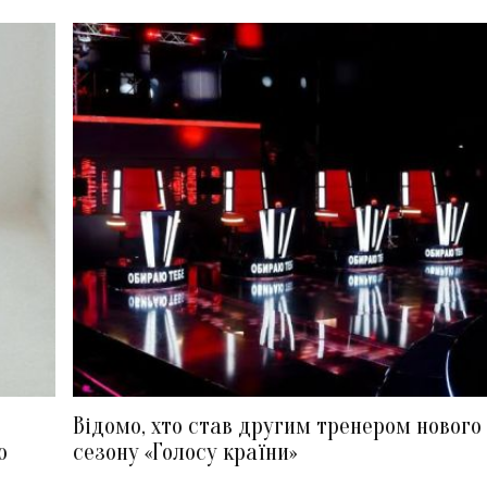
Відомо, хто став другим тренером нового
ю
сезону «Голосу країни»