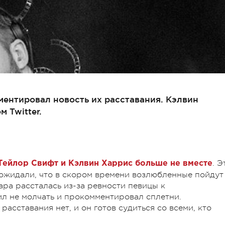
нтировал новость их расставания. Кэлвин
 Twitter.
. Э
Тейлор Свифт и Кэлвин Харрис больше не вместе
ожидали, что в скором времени возлюбленные пойдут
ра рассталась из-за ревности певицы к
л не молчать и прокомментировал сплетни.
асставания нет, и он готов судиться со всеми, кто