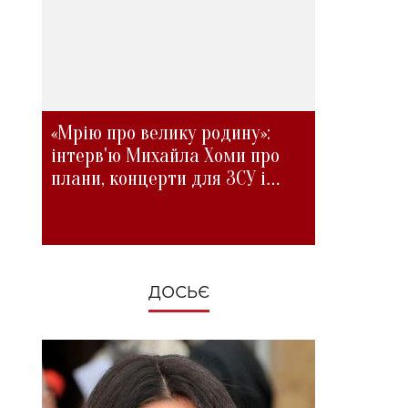
«Мрію про велику родину»:
інтерв'ю Михайла Хоми про
плани, концерти для ЗСУ і
зміни під час війни
ДОСЬЄ