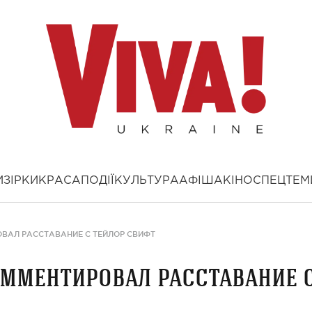
И
ЗІРКИ
КРАСА
ПОДІЇ
КУЛЬТУРА
АФІША
КІНО
СПЕЦТЕМ
ВАЛ РАССТАВАНИЕ С ТЕЙЛОР СВИФТ
мментировал расставание 