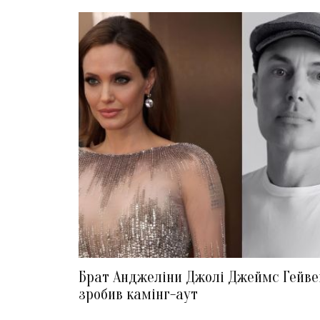
Брат Анджеліни Джолі Джеймс Гейве
зробив камінг-аут