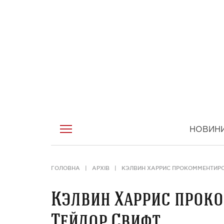
НОВИН
ГОЛОВНА
АРХІВ
КЭЛВИН ХАРРИС ПРОКОММЕНТИРО
Кэлвин Харрис проко
Тейлор Свифт