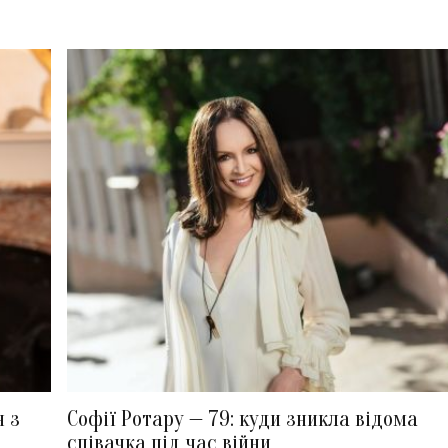
я з
Софії Ротару — 79: куди зникла відома
співачка під час війни