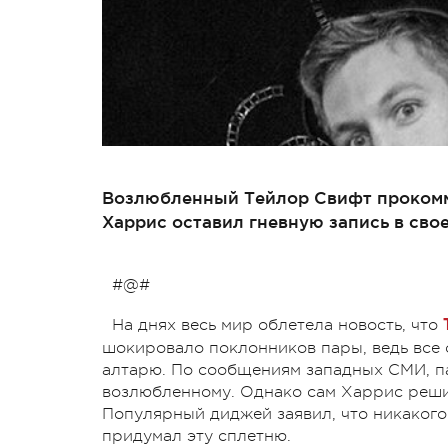
Возлюбленный Тейлор Свифт прокомме
Харрис оставил гневную запись в своем
#@#
На днях весь мир облетела новость, что
шокировало поклонников пары, ведь все 
алтарю. По сообщениям западных СМИ, па
возлюбленному. Однако сам Харрис реши
Популярный диджей заявил, что никакого р
придумал эту сплетню.