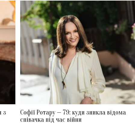
я з
Софії Ротару — 79: куди зникла відома
співачка під час війни