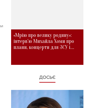
ли
«Мрію про велику родину»:
інтерв'ю Михайла Хоми про
плани, концерти для ЗСУ і
зміни під час війни
ДОСЬЄ