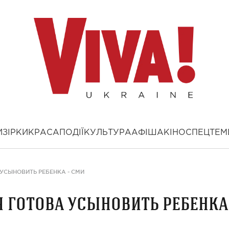
И
ЗІРКИ
КРАСА
ПОДІЇ
КУЛЬТУРА
АФІША
КІНО
СПЕЦТЕМ
УСЫНОВИТЬ РЕБЕНКА - СМИ
 готова усыновить ребенка