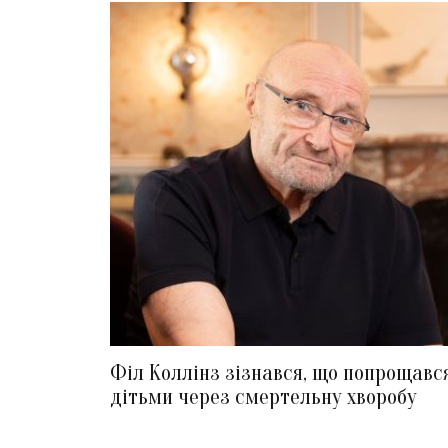
Філ Коллінз зізнався, що попрощавс
дітьми через смертельну хворобу