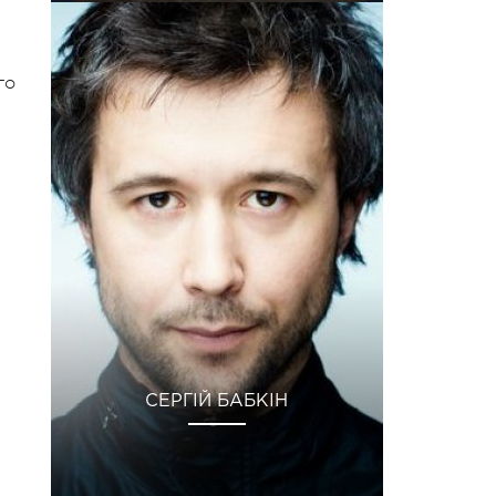
го
СЕРГІЙ БАБКІН