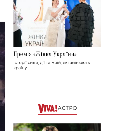
Премія «Жінка України»
Історії сили, дії та мрій, які змінюють
країну.
АСТРО