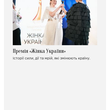
Премія «Жінка України»
Історії сили, дії та мрій, які змінюють країну.