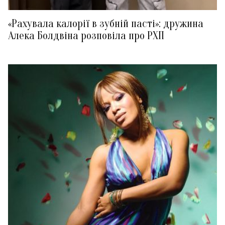
«Рахувала калорії в зубній пасті»: дружина
Алека Болдвіна розповіла про РХП