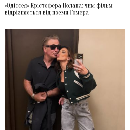
«Одіссея» Крістофера Нолана: чим фільм
відрізняється від поеми Гомера