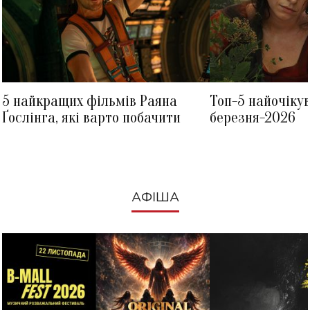
5 найкращих фільмів Раяна
Топ-5 найочіку
Ґослінга, які варто побачити
березня-2026
АФІША