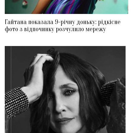
Гайтана показала 9-річну доньку: рідкісне
фото з відпочинку розчулило мережу