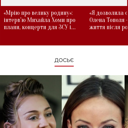
«Мрію про велику родину»:
«Я дозволила с
інтерв'ю Михайла Хоми про
Олена Тополя 
плани, концерти для ЗСУ і
життя після р
зміни під час війни
ДОСЬЄ