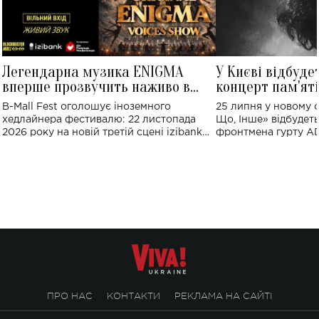
Легендарна музика ENIGMA
У Києві відбуде
вперше прозвучить наживо в
концерт пам'ят
Україні: де відбудеться концерт
Клименка: понад
B-Mall Fest оголошує іноземного
25 липня у новому o
виконають пісн
хедлайнера фестивалю: 22 листопада
Що, Інше» відбудеть
2026 року на новій третій сцені izibank
фронтмена гурту A
stage відбудеться українська прем'єра
Клименка. Це буде 
ENIGMA VOICES' ORIGINAL LIVE SHOW.
вечір, присвячений 
творчість стала си
справжньої любові д
ПРО НАС
КОНТАКТИ
РЕКЛАМА НА САЙТІ