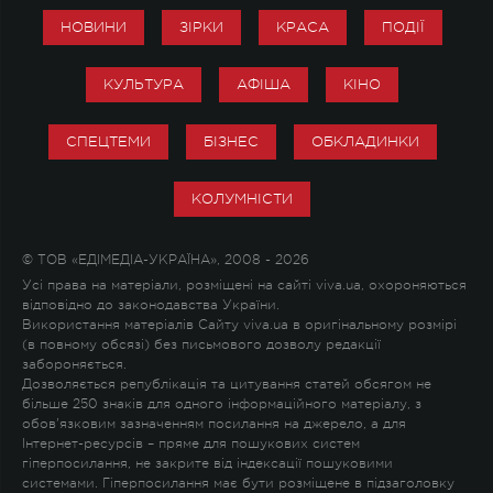
НОВИНИ
ЗІРКИ
КРАСА
ПОДІЇ
КУЛЬТУРА
АФІША
КІНО
СПЕЦТЕМИ
БІЗНЕС
ОБКЛАДИНКИ
КОЛУМНІСТИ
© ТОВ «ЕДІМЕДІА-УКРАЇНА», 2008 - 2026
Усі права на матеріали, розміщені на сайті viva.ua, охороняються
відповідно до законодавства України.
Використання матеріалів Сайту viva.ua в оригінальному розмірі
(в повному обсязі) без письмового дозволу редакції
забороняється.
Дозволяється републікація та цитування статей обсягом не
більше 250 знаків для одного інформаційного матеріалу, з
обов'язковим зазначенням посилання на джерело, а для
Інтернет-ресурсів – пряме для пошукових систем
гіперпосилання, не закрите від індексації пошуковими
системами. Гіперпосилання має бути розміщене в підзаголовку