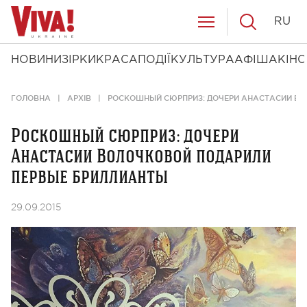
RU
НОВИНИ
ЗІРКИ
КРАСА
ПОДІЇ
КУЛЬТУРА
АФІША
КІНО
ГОЛОВНА
АРХІВ
РОСКОШНЫЙ СЮРПРИЗ: ДОЧЕРИ АНАСТАСИИ ВО
Роскошный сюрприз: дочери
Анастасии Волочковой подарили
первые бриллианты
29.09.2015