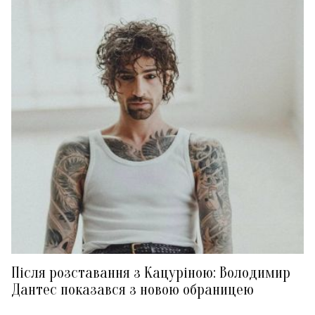
Після розставання з Кацуріною: Володимир
Дантес показався з новою обраницею