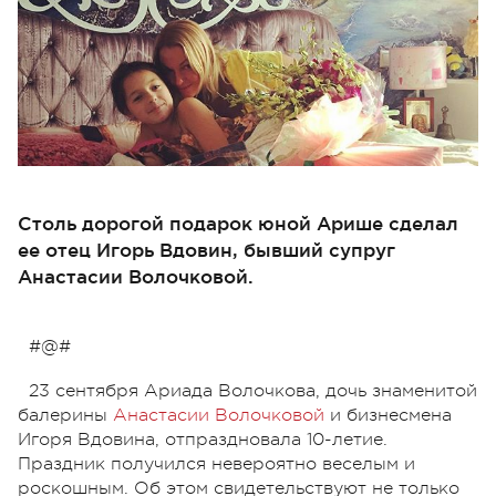
Столь дорогой подарок юной Арише сделал
ее отец Игорь Вдовин, бывший супруг
Анастасии Волочковой.
#@#
23 сентября Ариада Волочкова, дочь знаменитой
балерины
Анастасии Волочковой
и бизнесмена
Игоря Вдовина, отпраздновала 10-летие.
Праздник получился невероятно веселым и
роскошным. Об этом свидетельствуют не только