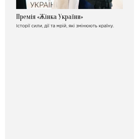
Премія «Жінка України»
Історії сили, дії та мрій, які змінюють країну.