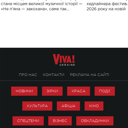
спорту
стане місцем великої музичної історії —
хедлайнера фестива
«Не пʼяна — закохана», саме так
2026 року на новій т
символічно названо майбутній концерт
stage відбудеться у
ALENA OMARGALIEVA.
ENIGMA VOICES' OR
ПРО НАС
КОНТАКТИ
РЕКЛАМА НА САЙТІ
НОВИНИ
ЗІРКИ
КРАСА
ПОДІЇ
КУЛЬТУРА
АФІША
КІНО
СПЕЦТЕМИ
БІЗНЕС
ОБКЛАДИНКИ