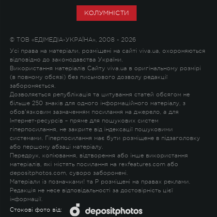
КОЛУМНІСТИ
© ТОВ «ЕДІМЕДІА-УКРАЇНА», 2008 - 2026
Усі права на матеріали, розміщені на сайті viva.ua, охороняються
відповідно до законодавства України.
Використання матеріалів Сайту viva.ua в оригінальному розмірі
(в повному обсязі) без письмового дозволу редакції
забороняється.
Дозволяється републікація та цитування статей обсягом не
більше 250 знаків для одного інформаційного матеріалу, з
обов'язковим зазначенням посилання на джерело, а для
Інтернет-ресурсів – пряме для пошукових систем
гіперпосилання, не закрите від індексації пошуковими
системами. Гіперпосилання має бути розміщене в підзаголовку
або першому абзаці матеріалу.
Передрук, копіювання, відтворення або інше використання
матеріалів, які містять посилання на rexfeatures.com або
depositphotos.com, суворо заборонені.
Матеріали із позначками
!
та
P
розміщені на правах реклами.
Редакція не несе відповідальності за достовірність цієї
інформації.
Стокові фото від: