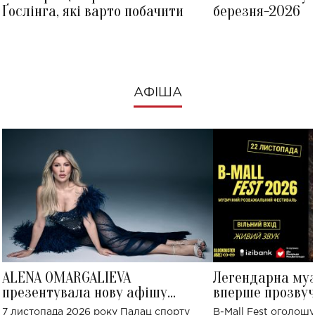
Ґослінга, які варто побачити
березня-2026
АФІША
ALENA OMARGALIEVA
Легендарна му
презентувала нову афішу
вперше прозвуч
великого концерту в Палаці
Україні: де від
7 листопада 2026 року Палац спорту
B-Mall Fest оголош