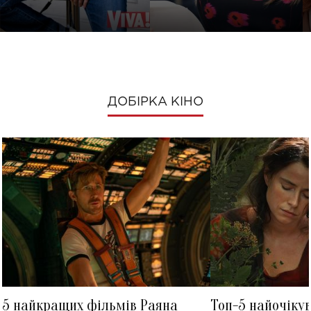
ДОБІРКА КІНО
5 найкращих фільмів Раяна
Топ-5 найочіку