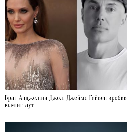
Брат Анджеліни Джолі Джеймс Гейвен зробив
камінг-аут