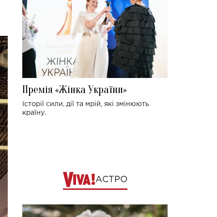
Премія «Жінка України»
Історії сили, дії та мрій, які змінюють
країну.
АСТРО