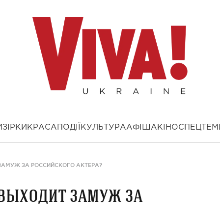
И
ЗІРКИ
КРАСА
ПОДІЇ
КУЛЬТУРА
АФІША
КІНО
СПЕЦТЕМ
ЗАМУЖ ЗА РОССИЙСКОГО АКТЕРА?
выходит замуж за