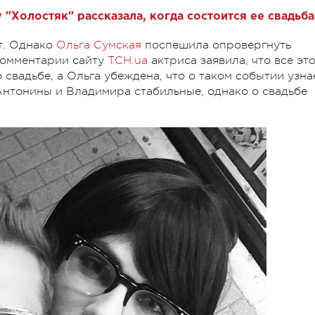
"Холостяк" рассказала, когда состоится ее свадьба
т. Однако
Ольга Сумская
поспешила опровергнуть
комментарии сайту
ТСН.uа
актриса заявила, что все эт
 свадьбе, а Ольга убеждена, что о таком событии узна
нтонины и Владимира стабильные, однако о свадьбе