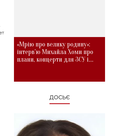
о
ет
«Мрію про велику родину»:
інтерв'ю Михайла Хоми про
плани, концерти для ЗСУ і
зміни під час війни
ДОСЬЄ