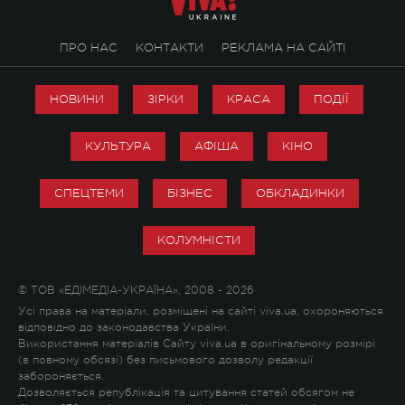
ПРО НАС
КОНТАКТИ
РЕКЛАМА НА САЙТІ
НОВИНИ
ЗІРКИ
КРАСА
ПОДІЇ
КУЛЬТУРА
АФІША
КІНО
СПЕЦТЕМИ
БІЗНЕС
ОБКЛАДИНКИ
КОЛУМНІСТИ
© ТОВ «ЕДІМЕДІА-УКРАЇНА», 2008 - 2026
Усі права на матеріали, розміщені на сайті viva.ua, охороняються
відповідно до законодавства України.
Використання матеріалів Сайту viva.ua в оригінальному розмірі
(в повному обсязі) без письмового дозволу редакції
забороняється.
Дозволяється републікація та цитування статей обсягом не