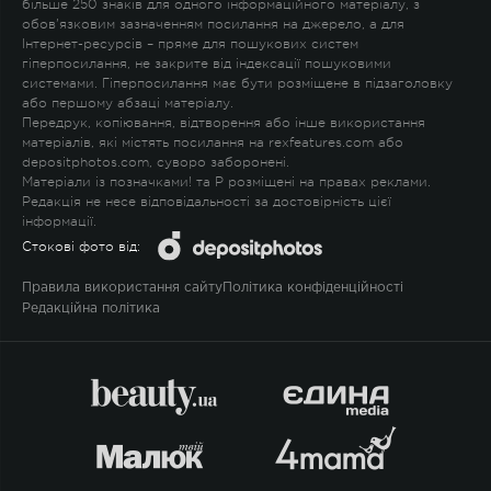
більше 250 знаків для одного інформаційного матеріалу, з
обов'язковим зазначенням посилання на джерело, а для
Інтернет-ресурсів – пряме для пошукових систем
гіперпосилання, не закрите від індексації пошуковими
системами. Гіперпосилання має бути розміщене в підзаголовку
або першому абзаці матеріалу.
Передрук, копіювання, відтворення або інше використання
матеріалів, які містять посилання на rexfeatures.com або
depositphotos.com, суворо заборонені.
Матеріали із позначками
!
та
P
розміщені на правах реклами.
Редакція не несе відповідальності за достовірність цієї
інформації.
Стокові фото від:
Правила використання сайту
Політика конфіденційності
Редакційна політика