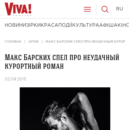
RU
НОВИНИ
ЗІРКИ
КРАСА
ПОДІЇ
КУЛЬТУРА
АФІША
КІНО
ГОЛОВНА
АРХІВ
МАКС БАРСКИХ СПЕЛ ПРО НЕУДАЧНЫЙ КУРОРТ
Макс Барских спел про неудачный
курортный роман
02.09.2015