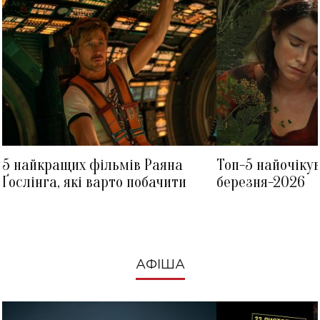
5 найкращих фільмів Раяна
Топ-5 найочіку
Ґослінга, які варто побачити
березня-2026
АФІША