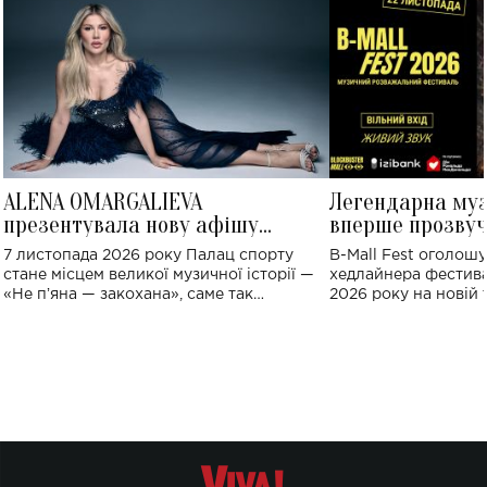
ALENA OMARGALIEVA
Легендарна му
презентувала нову афішу
вперше прозвуч
великого концерту в Палаці
Україні: де від
7 листопада 2026 року Палац спорту
B-Mall Fest оголош
спорту
стане місцем великої музичної історії —
хедлайнера фестива
«Не пʼяна — закохана», саме так
2026 року на новій т
символічно названо майбутній концерт
stage відбудеться у
ALENA OMARGALIEVA.
ENIGMA VOICES' OR