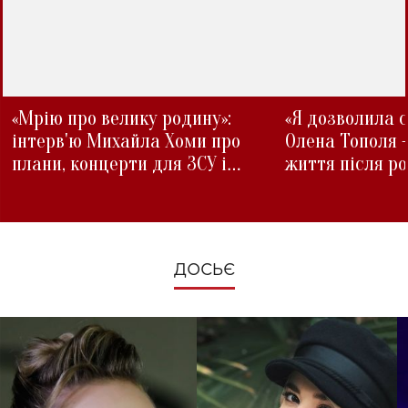
«Мрію про велику родину»:
«Я дозволила с
інтерв'ю Михайла Хоми про
Олена Тополя 
плани, концерти для ЗСУ і
життя після р
зміни під час війни
ДОСЬЄ