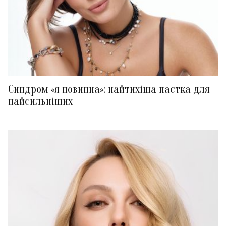
Синдром «я повинна»: найтихіша пастка для
найсильніших