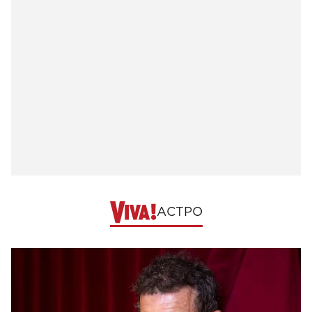
АСТРО