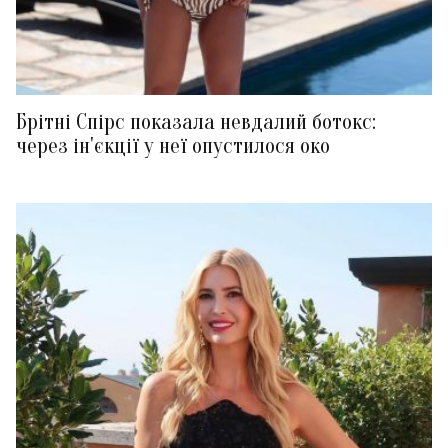
Брітні Спірс показала невдалий ботокс:
через ін'єкції у неї опустилося око