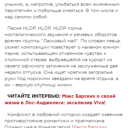
унынию, а, напротив, улыбаться всем жизненным
перипетиям и побольше смеяться. В том числе и
над самими собой.
Песня HLOP, HLOP, HLOP полна
ностальгического звучания и речевых оборотов
времен группы "Ласковый май". По словам певца,
сюжет композиции повествует о наивном южном
парне, испытывающем отчаянное чувство к
столичной стерве, выбравшейся на курорт из
своего офисного заточения на заслуженные две
недели отпуска. Она ищет крепкие загорелые
руки под морскими звездами на время отдыха, а
он – верную спутницу жизни.
ЧИТАЙТЕ ИНТЕРВЬЮ:
Макс Барских о своей
жизни в Лос-Анджелесе: эксклюзив Viva!
Конфликт в любовной истории создает извечное
противостояние романтики и прагматизма.
Однако уже в финале герой
Макса Барских
,