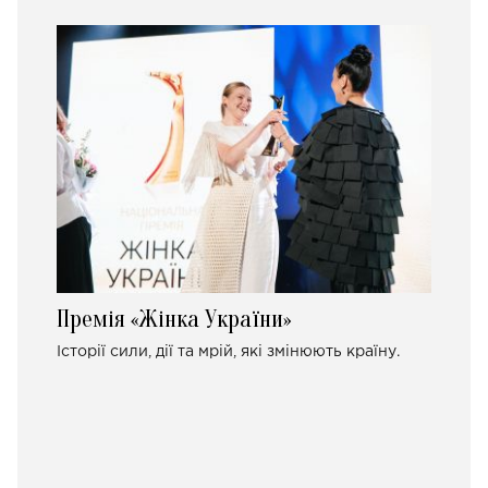
Премія «Жінка України»
Історії сили, дії та мрій, які змінюють країну.