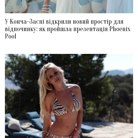
У Конча-Заспі відкрили новий простір для
відпочинку: як пройшла презентація Phoenix
Pool