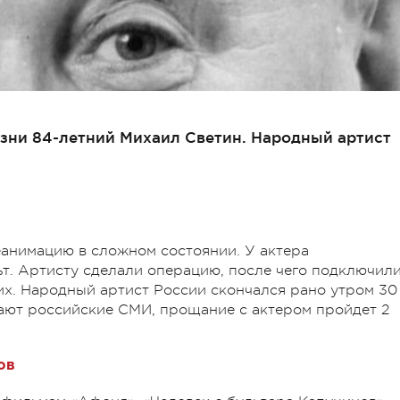
жизни 84-летний Михаил Светин. Народный артист
еанимацию в сложном состоянии. У актера
т. Артисту сделали операцию, после чего подключили
их. Народный артист России скончался рано утром 30
бщают российские СМИ, прощание с актером пройдет 2
ов