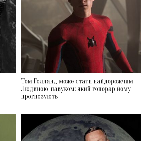
Том Голланд може стати найдорожчим
Людиною-павуком: який гонорар йому
прогнозують