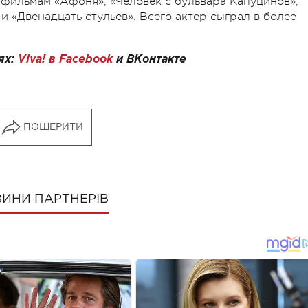
фильмам «Афоня», «Человек с бульвара Капуцинов»,
 «Двенадцать стульев». Всего актер сыграл в более
ях:
Viva! в Facebook
и
ВКонтакте
ПОШЕРИТИ
ИНИ ПАРТНЕРІВ