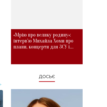
«Мрію про велику родину»:
інтерв'ю Михайла Хоми про
плани, концерти для ЗСУ і
зміни під час війни
ДОСЬЄ