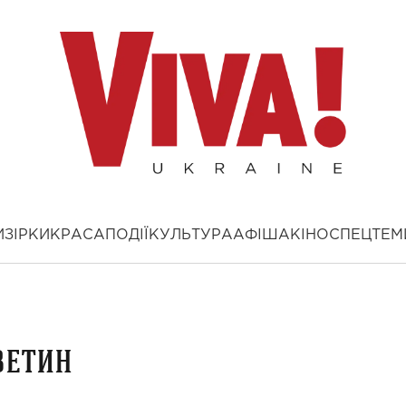
И
ЗІРКИ
КРАСА
ПОДІЇ
КУЛЬТУРА
АФІША
КІНО
СПЕЦТЕМ
ветин