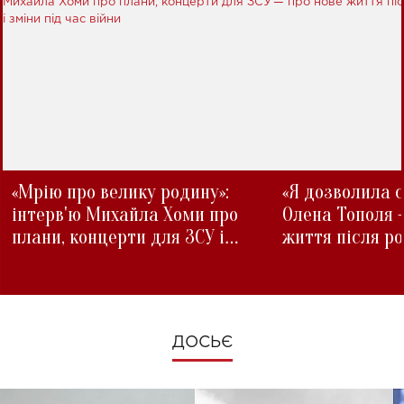
«Мрію про велику родину»:
«Я дозволила с
інтерв'ю Михайла Хоми про
Олена Тополя 
плани, концерти для ЗСУ і
життя після р
зміни під час війни
ДОСЬЄ