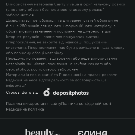
Використання матеріалів Сайту viva.ua в оригінальному розмірі
(в повному обсязі) без письмового дозволу редакції
забороняється.
Дозволяється републікація та цитування статей обсягом не
більше 250 знаків для одного інформаційного матеріалу, з
обов'язковим зазначенням посилання на джерело, а для
Інтернет-ресурсів – пряме для пошукових систем
гіперпосилання, не закрите від індексації пошуковими
системами. Гіперпосилання має бути розміщене в підзаголовку
або першому абзаці матеріалу.
Передрук, копіювання, відтворення або інше використання
матеріалів, які містять посилання на rexfeatures.com або
depositphotos.com, суворо заборонені.
Матеріали із позначками
!
та
P
розміщені на правах реклами.
Редакція не несе відповідальності за достовірність цієї
інформації.
Стокові фото від:
Правила використання сайту
Політика конфіденційності
Редакційна політика