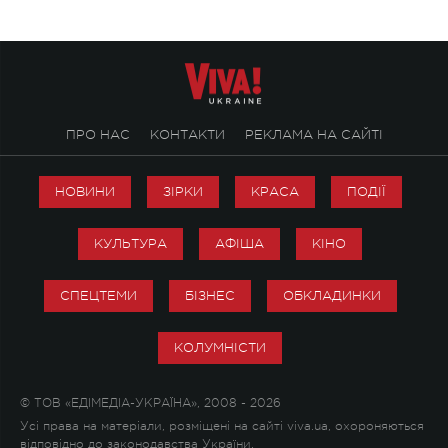
ПРО НАС
КОНТАКТИ
РЕКЛАМА НА САЙТІ
НОВИНИ
ЗІРКИ
КРАСА
ПОДІЇ
КУЛЬТУРА
АФІША
КІНО
СПЕЦТЕМИ
БІЗНЕС
ОБКЛАДИНКИ
КОЛУМНІСТИ
© ТОВ «ЕДІМЕДІА-УКРАЇНА», 2008 - 2026
Усі права на матеріали, розміщені на сайті viva.ua, охороняються
відповідно до законодавства України.