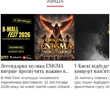
АФІША
Легендарна музика ENIGMA
У Києві відбуде
вперше прозвучить наживо в
концерт пам'ят
Україні: де відбудеться концерт
Клименка: понад
B-Mall Fest оголошує іноземного
25 липня у новому o
виконають пісн
хедлайнера фестивалю: 22 листопада
Що, Інше» відбудеть
2026 року на новій третій сцені izibank
фронтмена гурту A
stage відбудеться українська прем'єра
Клименка. Це буде 
ENIGMA VOICES' ORIGINAL LIVE SHOW.
вечір, присвячений 
творчість стала си
справжньої любові д