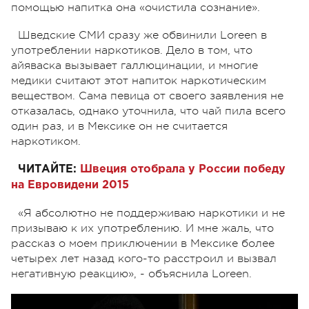
помощью напитка она «очистила сознание».
Шведские СМИ сразу же обвинили Loreen в
употреблении наркотиков. Дело в том, что
айяваска вызывает галлюцинации, и многие
медики считают этот напиток наркотическим
веществом. Сама певица от своего заявления не
отказалась, однако уточнила, что чай пила всего
один раз, и в Мексике он не считается
наркотиком.
ЧИТАЙТЕ:
Швеция отобрала у России победу
на Евровидени 2015
«Я абсолютно не поддерживаю наркотики и не
призываю к их употреблению. И мне жаль, что
рассказ о моем приключении в Мексике более
четырех лет назад кого-то расстроил и вызвал
негативную реакцию», - объяснила Loreen.