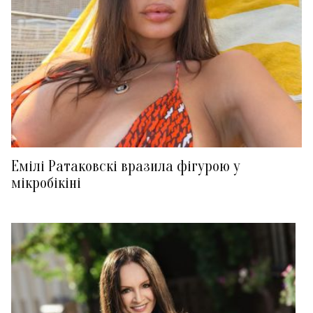
Емілі Ратаковскі вразила фігурою у
мікробікіні