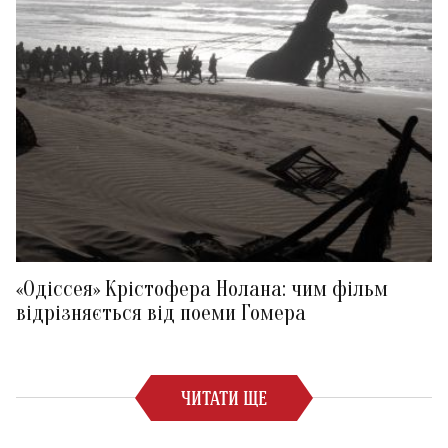
«Одіссея» Крістофера Нолана: чим фільм
відрізняється від поеми Гомера
ЧИТАТИ ЩЕ