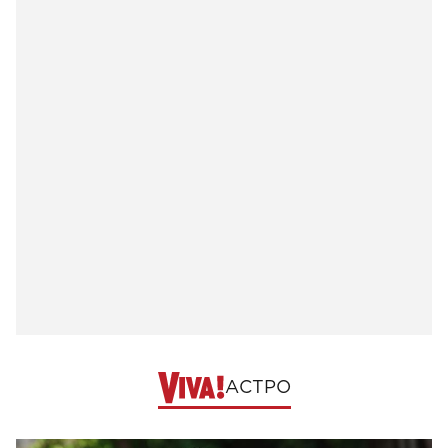
АСТРО