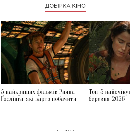
ДОБІРКА КІНО
5 найкращих фільмів Раяна
Топ-5 найочіку
Ґослінга, які варто побачити
березня-2026