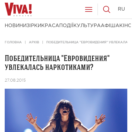
RU
НОВИНИ
ЗІРКИ
КРАСА
ПОДІЇ
КУЛЬТУРА
АФІША
КІНО
ГОЛОВНА
АРХІВ
ПОБЕДИТЕЛЬНИЦА "ЕВРОВИДЕНИЯ" УВЛЕКАЛАС
Победительница "Евровидения"
увлекалась наркотиками?
27.08.2015