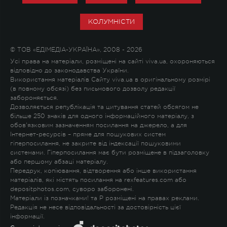
КОЛУМНІСТИ
© ТОВ «ЕДІМЕДІА-УКРАЇНА», 2008 - 2026
Усі права на матеріали, розміщені на сайті viva.ua, охороняються
відповідно до законодавства України.
Використання матеріалів Сайту viva.ua в оригінальному розмірі
(в повному обсязі) без письмового дозволу редакції
забороняється.
Дозволяється републікація та цитування статей обсягом не
більше 250 знаків для одного інформаційного матеріалу, з
обов'язковим зазначенням посилання на джерело, а для
Інтернет-ресурсів – пряме для пошукових систем
гіперпосилання, не закрите від індексації пошуковими
системами. Гіперпосилання має бути розміщене в підзаголовку
або першому абзаці матеріалу.
Передрук, копіювання, відтворення або інше використання
матеріалів, які містять посилання на rexfeatures.com або
depositphotos.com, суворо заборонені.
Матеріали із позначками
!
та
P
розміщені на правах реклами.
Редакція не несе відповідальності за достовірність цієї
інформації.