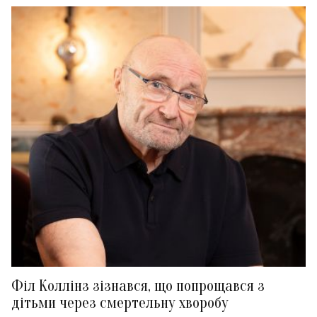
Філ Коллінз зізнався, що попрощався з
дітьми через смертельну хворобу