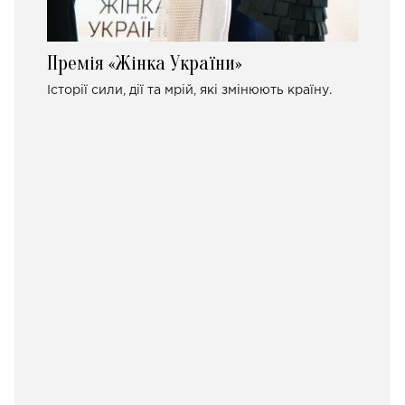
Премія «Жінка України»
Історії сили, дії та мрій, які змінюють країну.