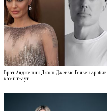
Брат Анджеліни Джолі Джеймс Гейвен зробив
камінг-аут