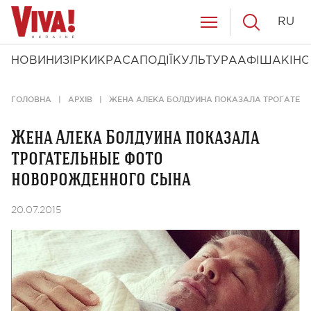
RU
НОВИНИ
ЗІРКИ
КРАСА
ПОДІЇ
КУЛЬТУРА
АФІША
КІНО
ГОЛОВНА
АРХІВ
ЖЕНА АЛЕКА БОЛДУИНА ПОКАЗАЛА ТРОГАТЕЛ
Жена Алека Болдуина показала
трогательные фото
новорожденного сына
20.07.2015