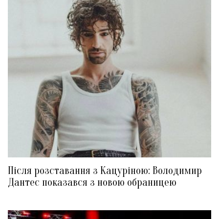
Після розставання з Кацуріною: Володимир
Дантес показався з новою обраницею