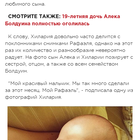
любимого сына.
СМОТРИТЕ ТАКЖЕ:
19-летняя дочь Алека
Болдуина полностью оголилась
К слову, Хилария довольно часто делится с
поклонниками снимками Рафаэля, однако на этот
раз их количество и разнообразие невероятно
радует. На фото сын Алека и Хиларии позирует с
сестрой, отцом, а также со всем семейством
Болдуин.
"Мой красивый мальчик. Мы так много сделали
за этот месяц. Мой Рафаэль", - подписала одну из
фотографий Хилария.