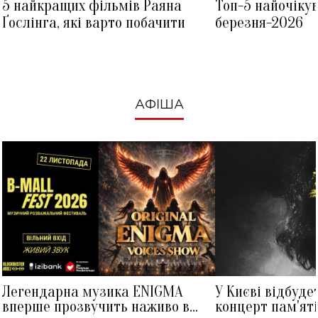
5 найкращих фільмів Раяна
Топ-5 найочіку
Ґослінга, які варто побачити
березня-2026
АФІША
Легендарна музика ENIGMA
У Києві відбуде
вперше прозвучить наживо в
концерт пам'ят