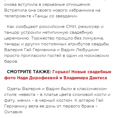
снова вступила в серьезные отношения.
Встретила она своего нового избранника на
телепроекте «Танцы со звездами».
Как сообщают российские СМИ, режиссер и
танцор устроили нетипичную свадебную
церемонию. Торжество прошло без лимузина,
тамады и других постоянных атрибутов свадьбы.
Валерия Гай Германика и Вадим Любушкин
просто пригласили гостей в один из московских
баров.
СМОТРИТЕ ТАКЖЕ:
Горько! Новые свадебные
фото Нади Дорофеевой и Владимира Дантеса
Одеты Валерия и Вадим были в классическом
стиле: невеста – в платье цвета слоновой кости и
фату, жених – в черный костюм. К алтарю Гай
Германику вела ее дочь от первого брака –
Октавия.