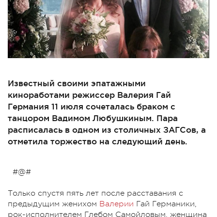
Известный своими эпатажными
киноработами режиссер Валерия Гай
Германия 11 июля сочеталась браком с
танцором Вадимом Любушкиным. Пара
расписалась в одном из столичных ЗАГСов, а
отметила торжество на следующий день.
#@#
Только спустя пять лет после расставания с
предыдущим женихом
Валерии
Гай Германики,
рок-исполнителем Глебом Самойловым, женщина