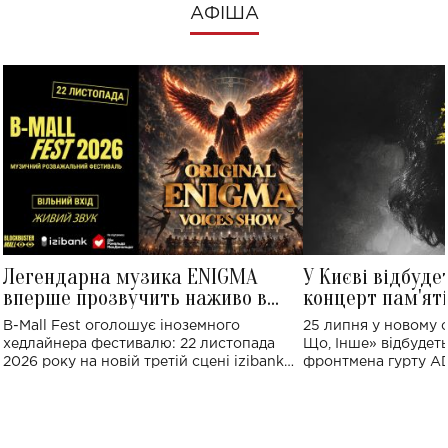
АФІША
Легендарна музика ENIGMA
У Києві відбуде
вперше прозвучить наживо в
концерт пам'ят
Україні: де відбудеться концерт
Клименка: понад
B-Mall Fest оголошує іноземного
25 липня у новому o
виконають пісн
хедлайнера фестивалю: 22 листопада
Що, Інше» відбудеть
2026 року на новій третій сцені izibank
фронтмена гурту A
stage відбудеться українська прем'єра
Клименка. Це буде 
ENIGMA VOICES' ORIGINAL LIVE SHOW.
вечір, присвячений 
творчість стала си
справжньої любові д