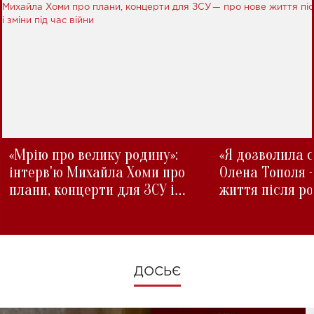
«Мрію про велику родину»:
«Я дозволила с
інтерв'ю Михайла Хоми про
Олена Тополя 
плани, концерти для ЗСУ і
життя після р
зміни під час війни
ДОСЬЄ