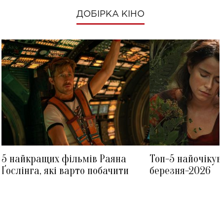
ДОБІРКА КІНО
5 найкращих фільмів Раяна
Топ-5 найочіку
Ґослінга, які варто побачити
березня-2026