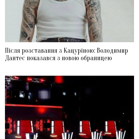
Після розставання з Кацуріною: Володимир
Дантес показався з новою обраницею