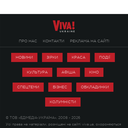
ПРО НАС
КОНТАКТИ
РЕКЛАМА НА САЙТІ
НОВИНИ
ЗІРКИ
КРАСА
ПОДІЇ
КУЛЬТУРА
АФІША
КІНО
СПЕЦТЕМИ
БІЗНЕС
ОБКЛАДИНКИ
КОЛУМНІСТИ
© ТОВ «ЕДІМЕДІА-УКРАЇНА», 2008 - 2026
Усі права на матеріали, розміщені на сайті viva.ua, охороняються