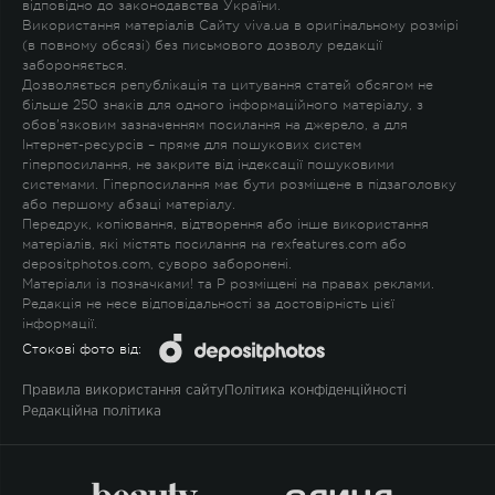
відповідно до законодавства України.
Використання матеріалів Сайту viva.ua в оригінальному розмірі
(в повному обсязі) без письмового дозволу редакції
забороняється.
Дозволяється републікація та цитування статей обсягом не
більше 250 знаків для одного інформаційного матеріалу, з
обов'язковим зазначенням посилання на джерело, а для
Інтернет-ресурсів – пряме для пошукових систем
гіперпосилання, не закрите від індексації пошуковими
системами. Гіперпосилання має бути розміщене в підзаголовку
або першому абзаці матеріалу.
Передрук, копіювання, відтворення або інше використання
матеріалів, які містять посилання на rexfeatures.com або
depositphotos.com, суворо заборонені.
Матеріали із позначками
!
та
P
розміщені на правах реклами.
Редакція не несе відповідальності за достовірність цієї
інформації.
Стокові фото від:
Правила використання сайту
Політика конфіденційності
Редакційна політика