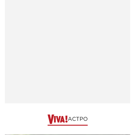
АСТРО