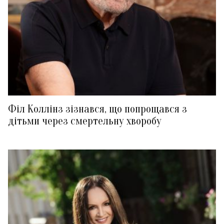
Філ Коллінз зізнався, що попрощався з
дітьми через смертельну хворобу