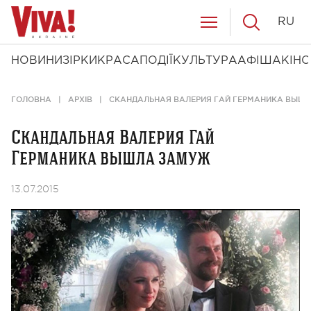
RU
НОВИНИ
ЗІРКИ
КРАСА
ПОДІЇ
КУЛЬТУРА
АФІША
КІНО
ГОЛОВНА
АРХІВ
СКАНДАЛЬНАЯ ВАЛЕРИЯ ГАЙ ГЕРМАНИКА ВЫШ
Скандальная Валерия Гай
Германика вышла замуж
13.07.2015