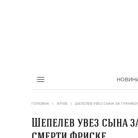
НОВИН
ГОЛОВНА
АРХІВ
ШЕПЕЛЕВ УВЕЗ СЫНА ЗА ГРАНИЦУ
Шепелев увез сына з
смерти Фриске