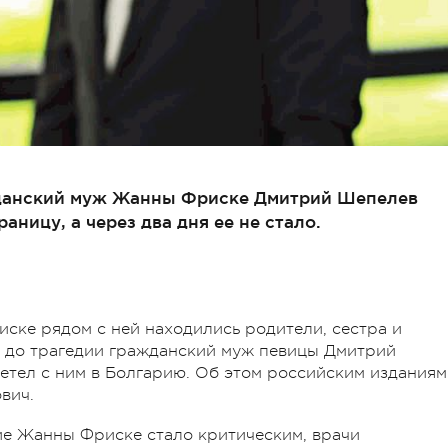
данский муж Жанны Фриске Дмитрий Шепелев
аницу, а через два дня ее не стало.
ске рядом с ней находились родители, сестра и
о до трагедии гражданский муж певицы Дмитрий
етел с ним в Болгарию. Об этом российским изданиям
вич.
ие Жанны Фриске стало критическим, врачи