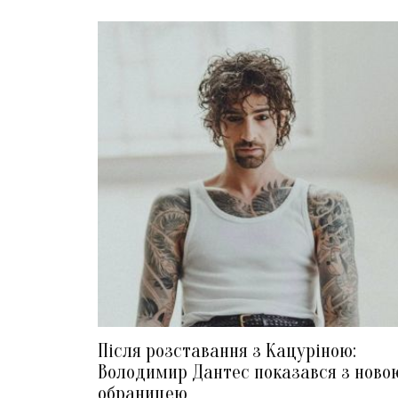
Після розставання з Кацуріною:
Володимир Дантес показався з ново
обраницею