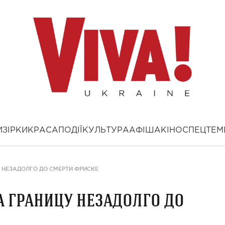
И
ЗІРКИ
КРАСА
ПОДІЇ
КУЛЬТУРА
АФІША
КІНО
СПЕЦТЕМ
 НЕЗАДОЛГО ДО СМЕРТИ ФРИСКЕ
а границу незадолго до