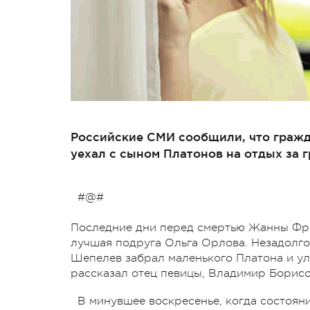
Российские СМИ сообщили, что граж
уехал с сыном Платонов на отдых за гр
#@#
Последние дни перед смертью Жанны Фри
лучшая подруга Ольга Орлова. Незадолг
Шепелев забрал маленького Платона и ул
рассказал отец певицы, Владимир Борисо
В минувшее воскресенье, когда состоян