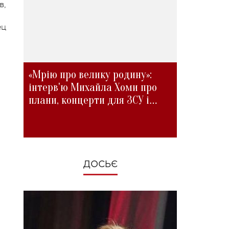
в,
ец
«Мрію про велику родину»:
інтерв'ю Михайла Хоми про
плани, концерти для ЗСУ і
зміни під час війни
ДОСЬЄ