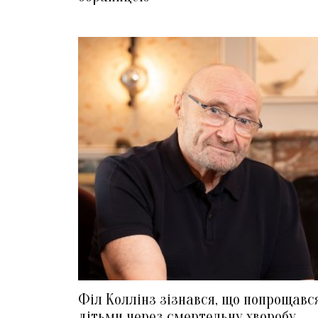
Філ Коллінз зізнався, що попрощавс
дітьми через смертельну хворобу