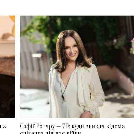
я з
Софії Ротару — 79: куди зникла відома
співачка під час війни