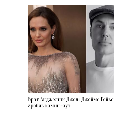
Брат Анджеліни Джолі Джеймс Гейве
зробив камінг-аут