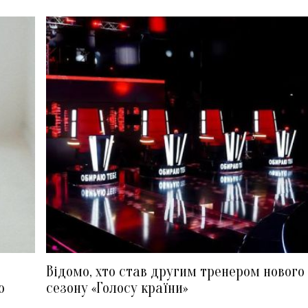
Відомо, хто став другим тренером нового
ю
сезону «Голосу країни»