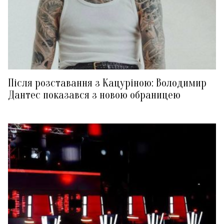
Після розставання з Кацуріною: Володимир
Дантес показався з новою обраницею