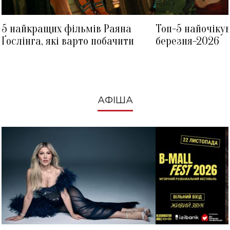
5 найкращих фільмів Раяна
Топ-5 найочіку
Ґослінга, які варто побачити
березня-2026
АФІША