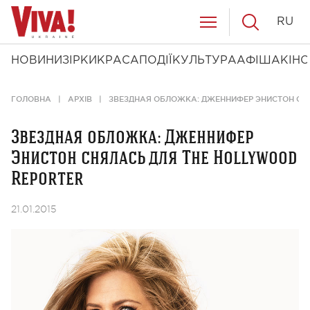
RU
НОВИНИ
ЗІРКИ
КРАСА
ПОДІЇ
КУЛЬТУРА
АФІША
КІНО
ГОЛОВНА
АРХІВ
ЗВЕЗДНАЯ ОБЛОЖКА: ДЖЕННИФЕР ЭНИСТОН СН
Звездная обложка: Дженнифер
Энистон снялась для The Hollywood
Reporter
21.01.2015