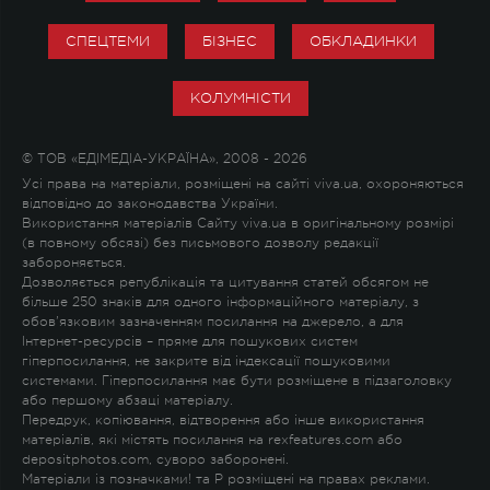
СПЕЦТЕМИ
БІЗНЕС
ОБКЛАДИНКИ
КОЛУМНІСТИ
© ТОВ «ЕДІМЕДІА-УКРАЇНА», 2008 - 2026
Усі права на матеріали, розміщені на сайті viva.ua, охороняються
відповідно до законодавства України.
Використання матеріалів Сайту viva.ua в оригінальному розмірі
(в повному обсязі) без письмового дозволу редакції
забороняється.
Дозволяється републікація та цитування статей обсягом не
більше 250 знаків для одного інформаційного матеріалу, з
обов'язковим зазначенням посилання на джерело, а для
Інтернет-ресурсів – пряме для пошукових систем
гіперпосилання, не закрите від індексації пошуковими
системами. Гіперпосилання має бути розміщене в підзаголовку
або першому абзаці матеріалу.
Передрук, копіювання, відтворення або інше використання
матеріалів, які містять посилання на rexfeatures.com або
depositphotos.com, суворо заборонені.
Матеріали із позначками
!
та
P
розміщені на правах реклами.