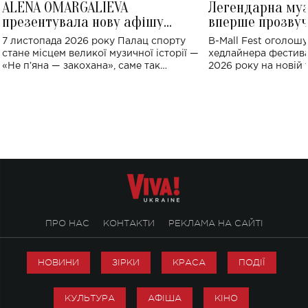
ALENA OMARGALIEVA
Легендарна му
презентувала нову афішу
вперше прозвуч
великого концерту в Палаці
Україні: де від
7 листопада 2026 року Палац спорту
B-Mall Fest оголош
спорту
стане місцем великої музичної історії —
хедлайнера фестива
«Не пʼяна — закохана», саме так
2026 року на новій т
символічно названо майбутній концерт
stage відбудеться у
ALENA OMARGALIEVA.
ENIGMA VOICES' OR
ПРО НАС
КОНТАКТИ
РЕКЛАМА НА САЙТІ
НОВИНИ
ЗІРКИ
КРАСА
ПОДІЇ
КУЛЬТУРА
АФІША
КІНО