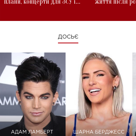
плани, концерти для ЗСУ і
життя після р
зміни під час війни
ДОСЬЄ
АДАМ ЛАМБЕРТ
ШАРНА БЕРДЖЕСС