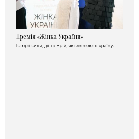
Премія «Жінка України»
Історії сили, дії та мрій, які змінюють країну.