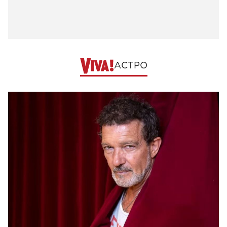
АСТРО