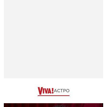
АСТРО