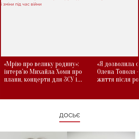
«Мрію про велику родину»:
«Я дозволила с
інтерв'ю Михайла Хоми про
Олена Тополя 
плани, концерти для ЗСУ і
життя після р
зміни під час війни
ДОСЬЄ