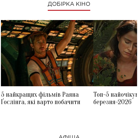
ДОБІРКА КІНО
5 найкращих фільмів Раяна
Топ-5 найочіку
Ґослінга, які варто побачити
березня-2026
АФІША