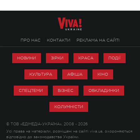
ПРО НАС
КОНТАКТИ
РЕКЛАМА НА САЙТІ
НОВИНИ
ЗІРКИ
КРАСА
ПОДІЇ
КУЛЬТУРА
АФІША
КІНО
СПЕЦТЕМИ
БІЗНЕС
ОБКЛАДИНКИ
КОЛУМНІСТИ
© ТОВ «ЕДІМЕДІА-УКРАЇНА», 2008 - 2026
Усі права на матеріали, розміщені на сайті viva.ua, охороняються
відповідно до законодавства України.