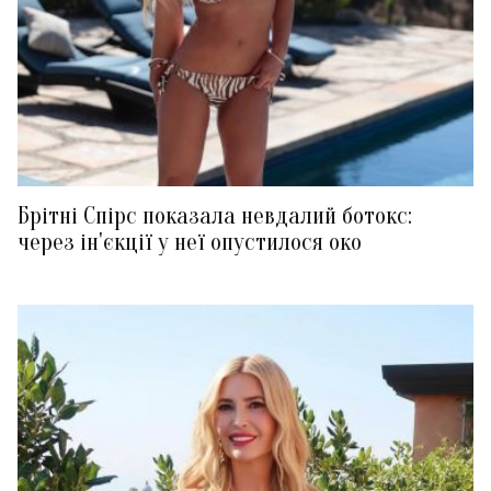
Брітні Спірс показала невдалий ботокс:
через ін'єкції у неї опустилося око