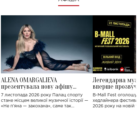
ALENA OMARGALIEVA
Легендарна му
презентувала нову афішу
вперше прозвуч
великого концерту в Палаці
Україні: де від
7 листопада 2026 року Палац спорту
B-Mall Fest оголош
спорту
стане місцем великої музичної історії —
хедлайнера фестива
«Не пʼяна — закохана», саме так
2026 року на новій т
символічно названо майбутній концерт
stage відбудеться у
ALENA OMARGALIEVA.
ENIGMA VOICES' OR