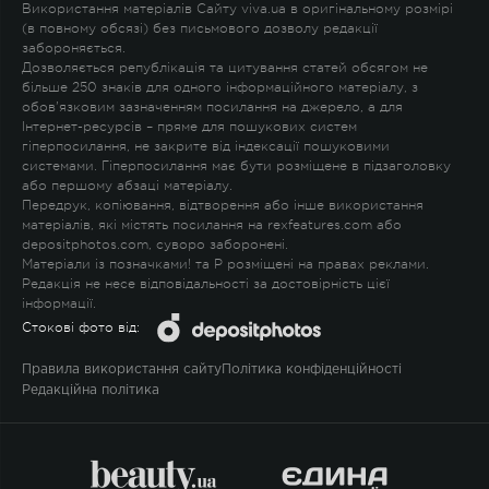
Використання матеріалів Сайту viva.ua в оригінальному розмірі
(в повному обсязі) без письмового дозволу редакції
забороняється.
Дозволяється републікація та цитування статей обсягом не
більше 250 знаків для одного інформаційного матеріалу, з
обов'язковим зазначенням посилання на джерело, а для
Інтернет-ресурсів – пряме для пошукових систем
гіперпосилання, не закрите від індексації пошуковими
системами. Гіперпосилання має бути розміщене в підзаголовку
або першому абзаці матеріалу.
Передрук, копіювання, відтворення або інше використання
матеріалів, які містять посилання на rexfeatures.com або
depositphotos.com, суворо заборонені.
Матеріали із позначками
!
та
P
розміщені на правах реклами.
Редакція не несе відповідальності за достовірність цієї
інформації.
Стокові фото від:
Правила використання сайту
Політика конфіденційності
Редакційна політика