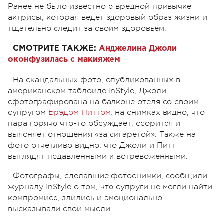
Ранее не было известно о вредной привычке
актрисы, которая ведет здоровый образ жизни и
тщательно следит за своим здоровьем.
СМОТРИТЕ ТАКЖЕ:
Анджелина Джоли
оконфузилась с макияжем
На скандальных фото, опубликованных в
американском таблоиде InStyle, Джоли
сфотографирована на балконе отеля со своим
супругом
Брэдом Питтом
: на снимках видно, что
пара горячо что-то обсуждает, ссорится и
выясняет отношения «за сигаретой». Также на
фото отчетливо видно, что Джоли и Питт
выглядят подавленными и встревоженными.
Фотографы, сделавшие фотоснимки, сообщили
журналу InStyle о том, что супруги не могли найти
компромисс, злились и эмоционально
высказывали свои мысли.