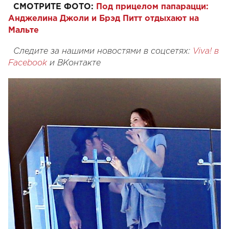
СМОТРИТЕ ФОТО:
Под прицелом папарацци:
Анджелина Джоли и Брэд Питт отдыхают на
Мальте
Следите за нашими новостями в соцсетях:
Viva! в
Facebook
и
ВКонтакте