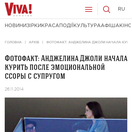
RU
НОВИНИ
ЗІРКИ
КРАСА
ПОДІЇ
КУЛЬТУРА
АФІША
КІНО
ГОЛОВНА
АРХІВ
ФОТОФАКТ: АНДЖЕЛИНА ДЖОЛИ НАЧАЛА КУРИТ
Фотофакт: Анджелина Джоли начала
курить после эмоциональной
ссоры с супругом
26.11.2014