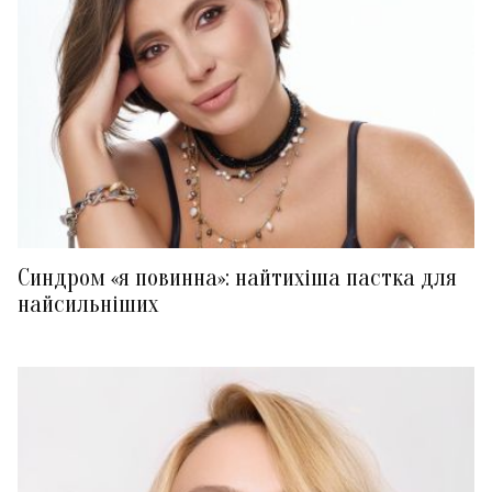
Синдром «я повинна»: найтихіша пастка для
найсильніших