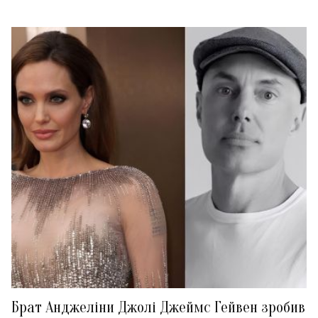
Брат Анджеліни Джолі Джеймс Гейвен зробив