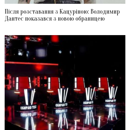
Після розставання з Кацуріною: Володимир
Дантес показався з новою обраницею