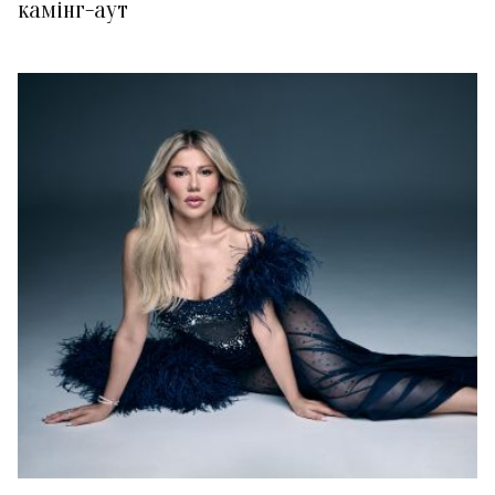
камінг-аут