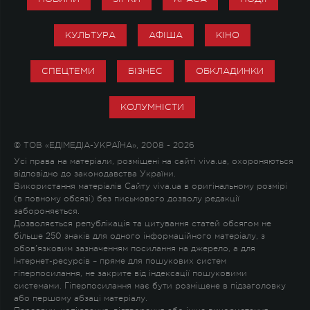
КУЛЬТУРА
АФІША
КІНО
СПЕЦТЕМИ
БІЗНЕС
ОБКЛАДИНКИ
КОЛУМНІСТИ
© ТОВ «ЕДІМЕДІА-УКРАЇНА», 2008 - 2026
Усі права на матеріали, розміщені на сайті viva.ua, охороняються
відповідно до законодавства України.
Використання матеріалів Сайту viva.ua в оригінальному розмірі
(в повному обсязі) без письмового дозволу редакції
забороняється.
Дозволяється републікація та цитування статей обсягом не
більше 250 знаків для одного інформаційного матеріалу, з
обов'язковим зазначенням посилання на джерело, а для
Інтернет-ресурсів – пряме для пошукових систем
гіперпосилання, не закрите від індексації пошуковими
системами. Гіперпосилання має бути розміщене в підзаголовку
або першому абзаці матеріалу.