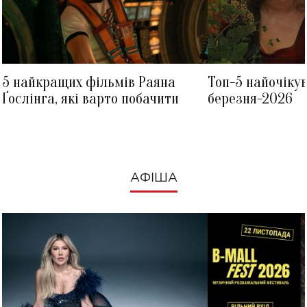
5 найкращих фільмів Раяна
Топ-5 найочіку
Ґослінга, які варто побачити
березня-2026
АФІША