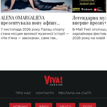
ALENA OMARGALIEVA
Легендарна му
презентувала нову афішу
вперше прозвуч
великого концерту в Палаці
Україні: де від
7 листопада 2026 року Палац спорту
B-Mall Fest оголош
спорту
стане місцем великої музичної історії —
хедлайнера фестива
«Не пʼяна — закохана», саме так
2026 року на новій т
символічно названо майбутній концерт
stage відбудеться у
ALENA OMARGALIEVA.
ENIGMA VOICES' OR
ПРО НАС
КОНТАКТИ
РЕКЛАМА НА САЙТІ
НОВИНИ
ЗІРКИ
КРАСА
ПОДІЇ