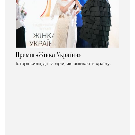
Премія «Жінка України»
Історії сили, дії та мрій, які змінюють країну.