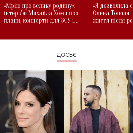
«Мрію про велику родину»:
«Я дозволила с
інтерв'ю Михайла Хоми про
Олена Тополя 
плани, концерти для ЗСУ і
життя після р
зміни під час війни
ДОСЬЄ