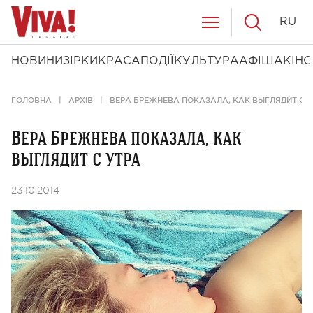
RU
НОВИНИ
ЗІРКИ
КРАСА
ПОДІЇ
КУЛЬТУРА
АФІША
КІНО
ГОЛОВНА
АРХІВ
ВЕРА БРЕЖНЕВА ПОКАЗАЛА, КАК ВЫГЛЯДИТ С 
Вера Брежнева показала, как
выглядит с утра
23.10.2014