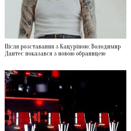
Після розставання з Кацуріною: Володимир
Дантес показався з новою обраницею