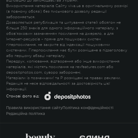
відповідно до законодавства України.
Використання матеріалів Сайту viva.ua в оригінальному розмірі
(в повному обсязі) без письмового дозволу редакції
забороняється.
Дозволяється републікація та цитування статей обсягом не
більше 250 знаків для одного інформаційного матеріалу, з
обов'язковим зазначенням посилання на джерело, а для
Інтернет-ресурсів – пряме для пошукових систем
гіперпосилання, не закрите від індексації пошуковими
системами. Гіперпосилання має бути розміщене в підзаголовку
або першому абзаці матеріалу.
Передрук, копіювання, відтворення або інше використання
матеріалів, які містять посилання на rexfeatures.com або
depositphotos.com, суворо заборонені.
Матеріали із позначками
!
та
P
розміщені на правах реклами.
Редакція не несе відповідальності за достовірність цієї
інформації.
Стокові фото від:
Правила використання сайту
Політика конфіденційності
Редакційна політика