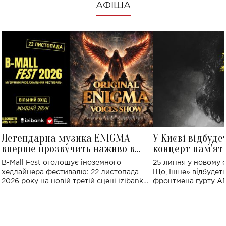
АФІША
Легендарна музика ENIGMA
У Києві відбуде
вперше прозвучить наживо в
концерт пам'ят
Україні: де відбудеться концерт
Клименка: понад
B-Mall Fest оголошує іноземного
25 липня у новому o
виконають пісн
хедлайнера фестивалю: 22 листопада
Що, Інше» відбудеть
2026 року на новій третій сцені izibank
фронтмена гурту A
stage відбудеться українська прем'єра
Клименка. Це буде 
ENIGMA VOICES' ORIGINAL LIVE SHOW.
вечір, присвячений 
творчість стала си
справжньої любові д