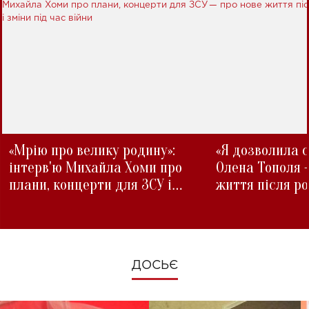
«Мрію про велику родину»:
«Я дозволила с
інтерв'ю Михайла Хоми про
Олена Тополя 
плани, концерти для ЗСУ і
життя після р
зміни під час війни
ДОСЬЄ