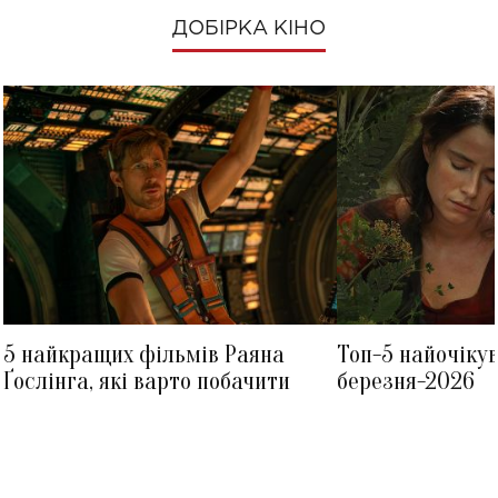
ДОБІРКА КІНО
5 найкращих фільмів Раяна
Топ-5 найочіку
Ґослінга, які варто побачити
березня-2026