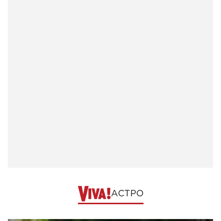
АСТРО