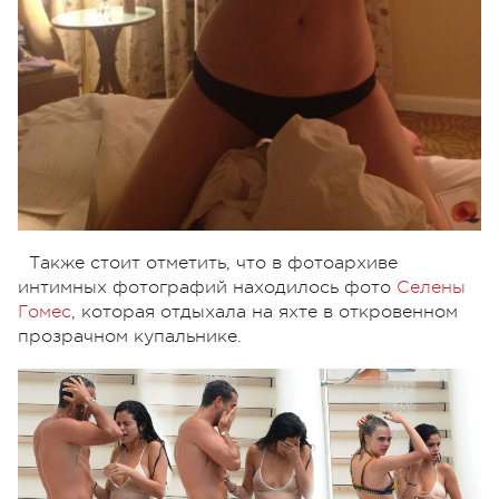
Также стоит отметить, что в фотоархиве
интимных фотографий находилось фото
Селены
Гомес
, которая отдыхала на яхте в откровенном
прозрачном купальнике.