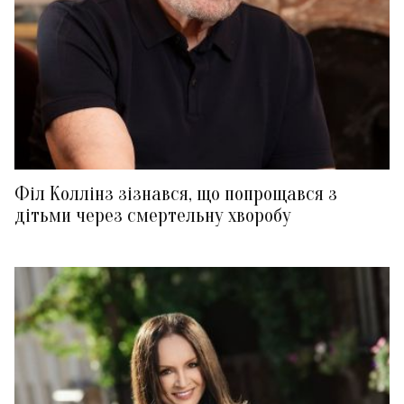
Філ Коллінз зізнався, що попрощався з
дітьми через смертельну хворобу