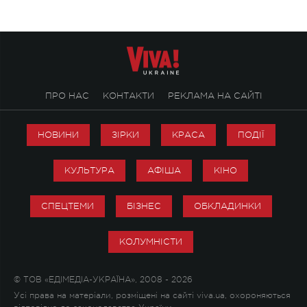
ПРО НАС
КОНТАКТИ
РЕКЛАМА НА САЙТІ
НОВИНИ
ЗІРКИ
КРАСА
ПОДІЇ
КУЛЬТУРА
АФІША
КІНО
СПЕЦТЕМИ
БІЗНЕС
ОБКЛАДИНКИ
КОЛУМНІСТИ
© ТОВ «ЕДІМЕДІА-УКРАЇНА», 2008 - 2026
Усі права на матеріали, розміщені на сайті viva.ua, охороняються