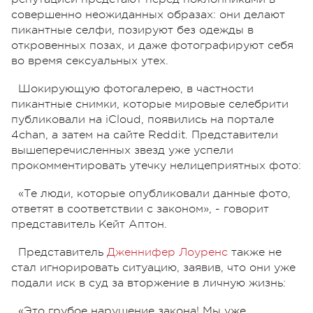
совершенно неожиданных образах: они делают
пикантные селфи, позируют без одежды в
откровенных позах, и даже фотографируют себя
во время сексуальных утех.
Шокирующую фотогалерею, в частности
пикантные снимки, которые мировые селебрити
публиковали на iCloud, появились на портале
4chan, а затем на сайте Reddit. Представители
вышеперечисленных звезд уже успели
прокомментировать утечку нелицеприятных фото:
«Те люди, которые опубликовали данные фото,
ответят в соответствии с законом», - говорит
представитель Кейт Аптон.
Представитель
Дженнифер Лоуренс
также не
стал игнорировать ситуацию, заявив, что они уже
подали иск в суд за вторжение в личную жизнь:
«Это грубое нарушение закона! Мы уже