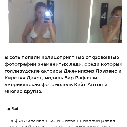
В сеть попали нелицеприятные откровенные
фотографии знаменитых леди, среди которых
голливудские актрисы Дженнифер Лоуренс и
Кирстен Данст, модель Бар Рафаэли,
американская фотомодель Кейт Аптон и
многие другие.
#@#
На фото знаменитости с незапятнанной ранее
репутацией предстают перед поклонниками в