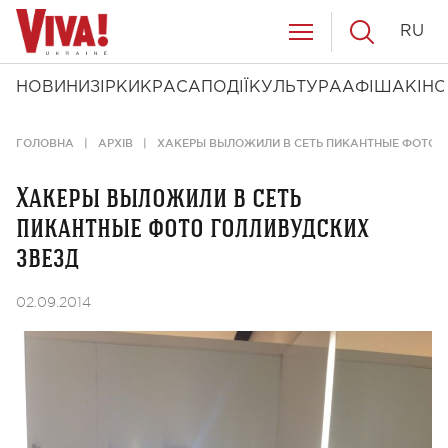
RU
НОВИНИ
ЗІРКИ
КРАСА
ПОДІЇ
КУЛЬТУРА
АФІША
КІНО
ГОЛОВНА
АРХІВ
ХАКЕРЫ ВЫЛОЖИЛИ В СЕТЬ ПИКАНТНЫЕ ФОТО 
Хакеры выложили в сеть
пикантные фото голливудских
звезд
02.09.2014