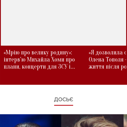
«Мрію про велику родину»:
«Я дозволила с
інтерв'ю Михайла Хоми про
Олена Тополя 
плани, концерти для ЗСУ і
життя після р
зміни під час війни
ДОСЬЄ