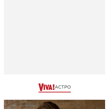
АСТРО