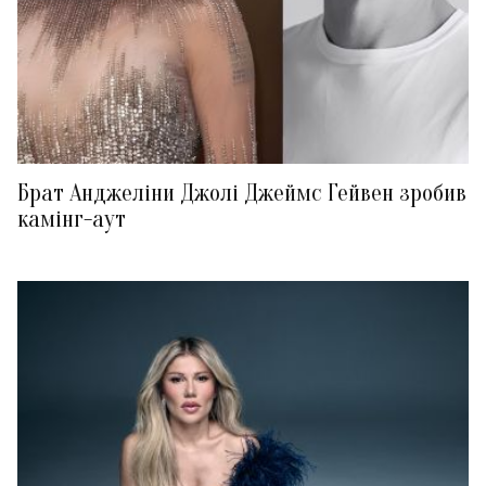
Брат Анджеліни Джолі Джеймс Гейвен зробив
камінг-аут