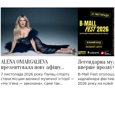
ALENA OMARGALIEVA
Легендарна му
презентувала нову афішу
вперше прозвуч
великого концерту в Палаці
Україні: де від
7 листопада 2026 року Палац спорту
B-Mall Fest оголош
спорту
стане місцем великої музичної історії —
хедлайнера фестива
«Не пʼяна — закохана», саме так
2026 року на новій т
символічно названо майбутній концерт
stage відбудеться у
ALENA OMARGALIEVA.
ENIGMA VOICES' OR