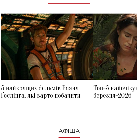
5 найкращих фільмів Раяна
Топ-5 найочіку
Ґослінга, які варто побачити
березня-2026
АФІША