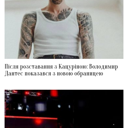
Після розставання з Кацуріною: Володимир
Дантес показався з новою обраницею