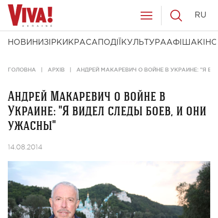
RU
НОВИНИ
ЗІРКИ
КРАСА
ПОДІЇ
КУЛЬТУРА
АФІША
КІНО
ГОЛОВНА
АРХІВ
АНДРЕЙ МАКАРЕВИЧ О ВОЙНЕ В УКРАИНЕ: "Я ВИ
Андрей Макаревич о войне в
Украине: "Я видел следы боев, и они
ужасны"
14.08.2014