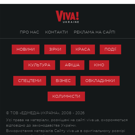
ПРО НАС
КОНТАКТИ
РЕКЛАМА НА САЙТІ
НОВИНИ
ЗІРКИ
КРАСА
ПОДІЇ
КУЛЬТУРА
АФІША
КІНО
СПЕЦТЕМИ
БІЗНЕС
ОБКЛАДИНКИ
КОЛУМНІСТИ
© ТОВ «ЕДІМЕДІА-УКРАЇНА», 2008 - 2026
Усі права на матеріали, розміщені на сайті viva.ua, охороняються
відповідно до законодавства України.
Використання матеріалів Сайту viva.ua в оригінальному розмірі