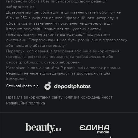
(в повному обсязі) без письмового дозволу редакції
забороняється.
Дозволяється републікація та цитування статей обсягом не
більше 250 знаків для одного інформаційного матеріалу, з
обов'язковим зазначенням посилання на джерело, а для
Інтернет-ресурсів – пряме для пошукових систем
гіперпосилання, не закрите від індексації пошуковими
системами. Гіперпосилання має бути розміщене в підзаголовку
або першому абзаці матеріалу.
Передрук, копіювання, відтворення або інше використання
матеріалів, які містять посилання на rexfeatures.com або
depositphotos.com, суворо заборонені.
Матеріали із позначками
!
та
P
розміщені на правах реклами.
Редакція не несе відповідальності за достовірність цієї
інформації.
Стокові фото від:
Правила використання сайту
Політика конфіденційності
Редакційна політика