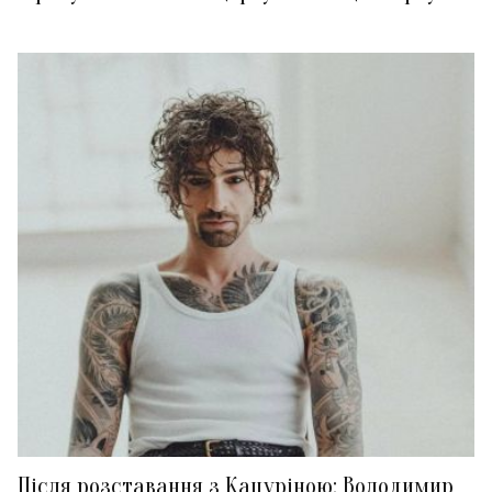
Після розставання з Кацуріною: Володимир