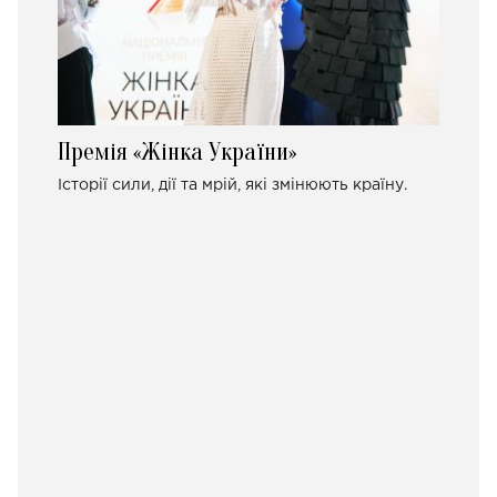
Премія «Жінка України»
Історії сили, дії та мрій, які змінюють країну.