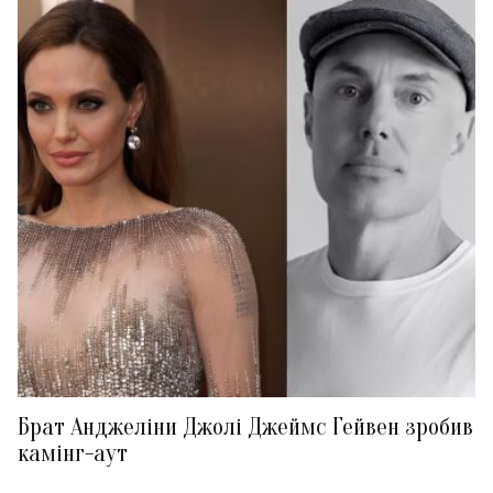
Брат Анджеліни Джолі Джеймс Гейвен зробив
камінг-аут