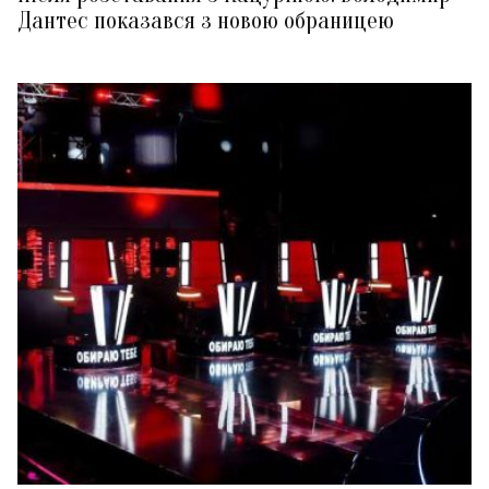
Дантес показався з новою обраницею