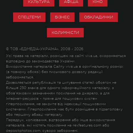
КУЛЬТУРА
АФІША
КІНО
СПЕЦТЕМИ
БІЗНЕС
ОБКЛАДИНКИ
КОЛУМНІСТИ
© ТОВ «ЕДІМЕДІА-УКРАЇНА», 2008 - 2026
Усі права на матеріали, розміщені на сайті viva.ua, охороняються
відповідно до законодавства України.
Використання матеріалів Сайту viva.ua в оригінальному розмірі
(в повному обсязі) без письмового дозволу редакції
забороняється.
Дозволяється републікація та цитування статей обсягом не
більше 250 знаків для одного інформаційного матеріалу, з
обов'язковим зазначенням посилання на джерело, а для
Інтернет-ресурсів – пряме для пошукових систем
гіперпосилання, не закрите від індексації пошуковими
системами. Гіперпосилання має бути розміщене в підзаголовку
або першому абзаці матеріалу.
Передрук, копіювання, відтворення або інше використання
матеріалів, які містять посилання на rexfeatures.com або
depositphotos.com, суворо заборонені.