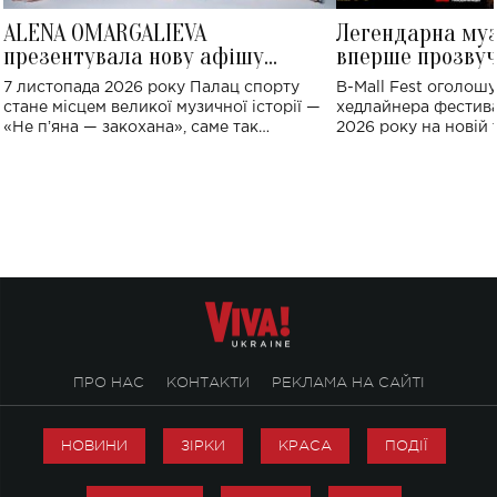
ALENA OMARGALIEVA
Легендарна му
презентувала нову афішу
вперше прозвуч
великого концерту в Палаці
Україні: де від
7 листопада 2026 року Палац спорту
B-Mall Fest оголош
спорту
стане місцем великої музичної історії —
хедлайнера фестива
«Не пʼяна — закохана», саме так
2026 року на новій т
символічно названо майбутній концерт
stage відбудеться у
ALENA OMARGALIEVA.
ENIGMA VOICES' OR
ПРО НАС
КОНТАКТИ
РЕКЛАМА НА САЙТІ
НОВИНИ
ЗІРКИ
КРАСА
ПОДІЇ