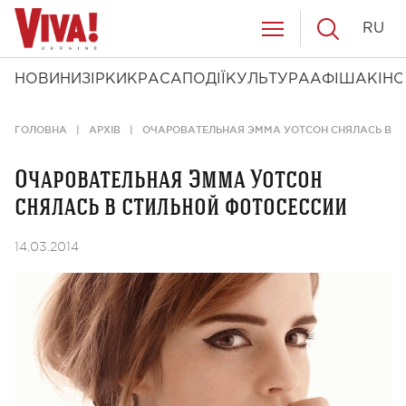
RU
НОВИНИ
ЗІРКИ
КРАСА
ПОДІЇ
КУЛЬТУРА
АФІША
КІНО
ГОЛОВНА
АРХІВ
ОЧАРОВАТЕЛЬНАЯ ЭММА УОТСОН СНЯЛАСЬ В С
Очаровательная Эмма Уотсон
снялась в стильной фотосессии
14.03.2014