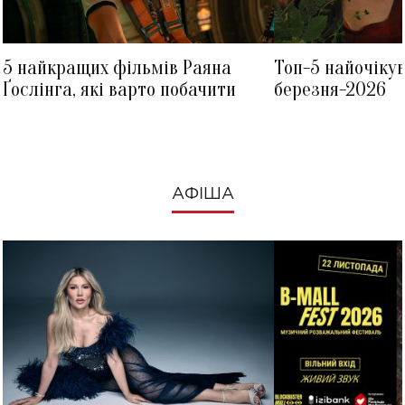
5 найкращих фільмів Раяна
Топ-5 найочіку
Ґослінга, які варто побачити
березня-2026
АФІША