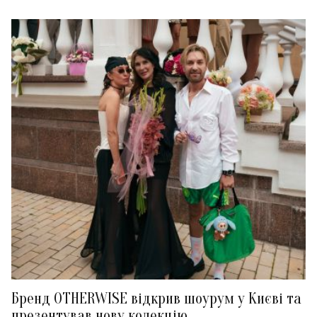
Бренд OTHERWISE відкрив шоурум у Києві та
презентував нову колекцію