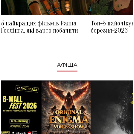
5 найкращих фільмів Раяна
Топ-5 найочіку
Ґослінга, які варто побачити
березня-2026
АФІША