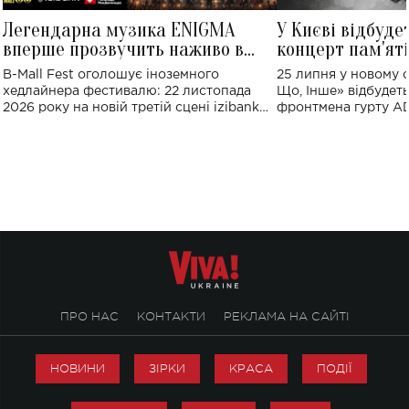
Легендарна музика ENIGMA
У Києві відбуде
вперше прозвучить наживо в
концерт пам'ят
Україні: де відбудеться концерт
Клименка: понад
B-Mall Fest оголошує іноземного
25 липня у новому o
виконають пісн
хедлайнера фестивалю: 22 листопада
Що, Інше» відбудеть
2026 року на новій третій сцені izibank
фронтмена гурту A
stage відбудеться українська прем'єра
Клименка. Це буде 
ENIGMA VOICES' ORIGINAL LIVE SHOW.
вечір, присвячений 
творчість стала си
справжньої любові д
ПРО НАС
КОНТАКТИ
РЕКЛАМА НА САЙТІ
НОВИНИ
ЗІРКИ
КРАСА
ПОДІЇ