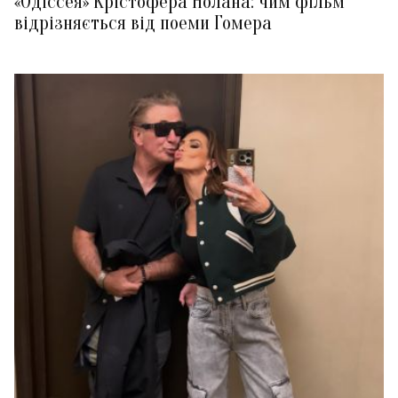
«Одіссея» Крістофера Нолана: чим фільм
відрізняється від поеми Гомера