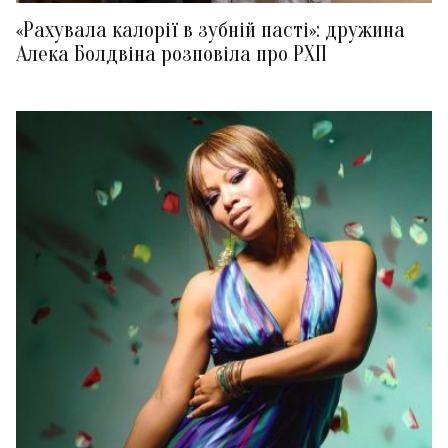
«Рахувала калорії в зубній пасті»: дружина
Алека Болдвіна розповіла про РХП