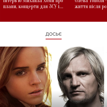
інтерв'ю Михайла Хоми про
Олена Тополя 
плани, концерти для ЗСУ і
життя після р
зміни під час війни
ДОСЬЄ