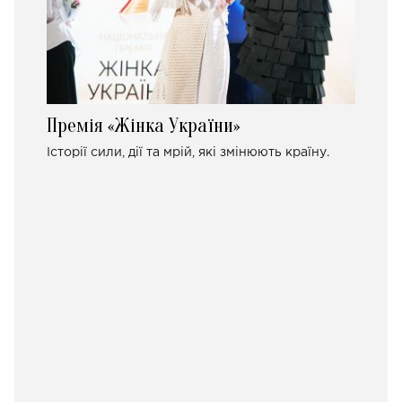
Премія «Жінка України»
Історії сили, дії та мрій, які змінюють країну.