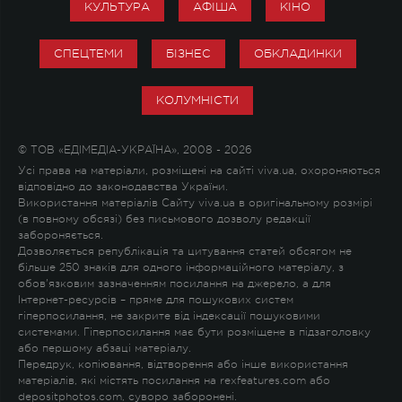
КУЛЬТУРА
АФІША
КІНО
СПЕЦТЕМИ
БІЗНЕС
ОБКЛАДИНКИ
КОЛУМНІСТИ
© ТОВ «ЕДІМЕДІА-УКРАЇНА», 2008 - 2026
Усі права на матеріали, розміщені на сайті viva.ua, охороняються
відповідно до законодавства України.
Використання матеріалів Сайту viva.ua в оригінальному розмірі
(в повному обсязі) без письмового дозволу редакції
забороняється.
Дозволяється републікація та цитування статей обсягом не
більше 250 знаків для одного інформаційного матеріалу, з
обов'язковим зазначенням посилання на джерело, а для
Інтернет-ресурсів – пряме для пошукових систем
гіперпосилання, не закрите від індексації пошуковими
системами. Гіперпосилання має бути розміщене в підзаголовку
або першому абзаці матеріалу.
Передрук, копіювання, відтворення або інше використання
матеріалів, які містять посилання на rexfeatures.com або
depositphotos.com, суворо заборонені.