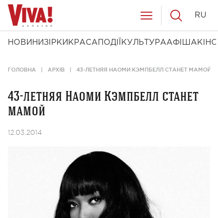
RU
НОВИНИ
ЗІРКИ
КРАСА
ПОДІЇ
КУЛЬТУРА
АФІША
КІНО
ГОЛОВНА
АРХІВ
43-ЛЕТНЯЯ НАОМИ КЭМПБЕЛЛ СТАНЕТ МАМОЙ
43-летняя Наоми Кэмпбелл станет
мамой
12.03.2014