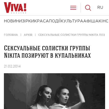
RU
НОВИНИ
ЗІРКИ
КРАСА
ПОДІЇ
КУЛЬТУРА
АФІША
КІНО
ГОЛОВНА
АРХІВ
СЕКСУАЛЬНЫЕ СОЛИСТКИ ГРУППЫ NIKITA ПОЗИ
Сексуальные солистки группы
Nikita позируют в купальниках
21.02.2014