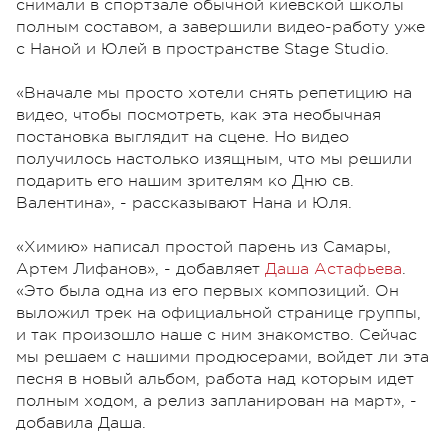
снимали в спортзале обычной киевской школы
полным составом, а завершили видео-работу уже
с Наной и Юлей в пространстве Stage Studio.
«Вначале мы просто хотели снять репетицию на
видео, чтобы посмотреть, как эта необычная
постановка выглядит на сцене. Но видео
получилось настолько изящным, что мы решили
подарить его нашим зрителям ко Дню св.
Валентина», - рассказывают Нана и Юля.
«Химию» написал простой парень из Самары,
Артем Лифанов», - добавляет
Даша Астафьева
.
«Это была одна из его первых композиций. Он
выложил трек на официальной странице группы,
и так произошло наше с ним знакомство. Сейчас
мы решаем с нашими продюсерами, войдет ли эта
песня в новый альбом, работа над которым идет
полным ходом, а релиз запланирован на март», -
добавила Даша.