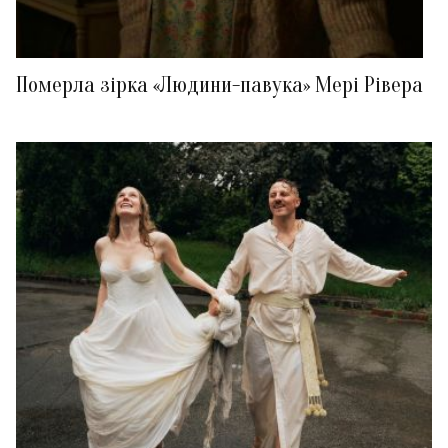
Померла зірка «Людини-павука» Мері Рівера