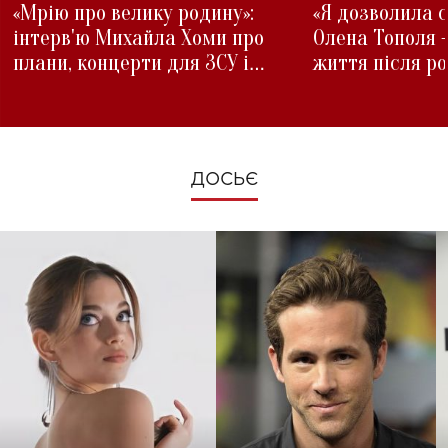
«Мрію про велику родину»:
«Я дозволила с
інтерв'ю Михайла Хоми про
Олена Тополя 
плани, концерти для ЗСУ і
життя після р
зміни під час війни
ДОСЬЄ