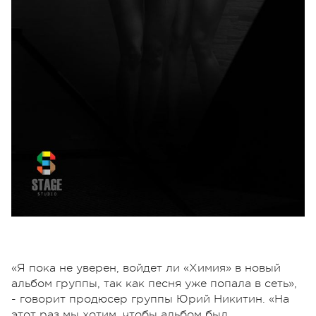
«Я пока не уверен, войдет ли «Химия» в новый
альбом группы, так как песня уже попала в сеть»,
- говорит продюсер группы Юрий Никитин. «На
этот раз мы хотим, чтобы альбом был