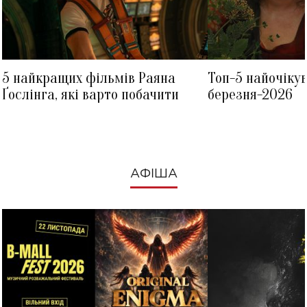
5 найкращих фільмів Раяна
Топ-5 найочіку
Ґослінга, які варто побачити
березня-2026
АФІША