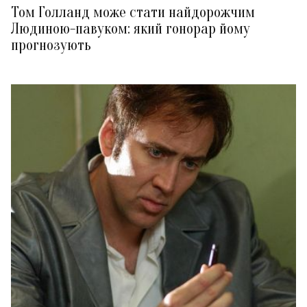
Том Голланд може стати найдорожчим
Людиною-павуком: який гонорар йому
прогнозують