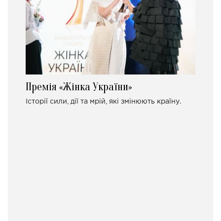
Премія «Жінка України»
Історії сили, дії та мрій, які змінюють країну.