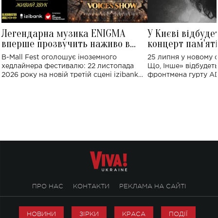
Легендарна музика ENIGMA
У Києві відбуде
вперше прозвучить наживо в
концерт пам'ят
Україні: де відбудеться концерт
Клименка: понад
B-Mall Fest оголошує іноземного
25 липня у новому o
виконають пісн
хедлайнера фестивалю: 22 листопада
Що, Інше» відбудеть
2026 року на новій третій сцені izibank
фронтмена гурту A
stage відбудеться українська прем'єра
Клименка. Це буде 
ENIGMA VOICES' ORIGINAL LIVE SHOW.
вечір, присвячений 
творчість стала си
справжньої любові д
ПРО НАС
КОНТАКТИ
РЕКЛАМА НА САЙТІ
НОВИНИ
ЗІРКИ
КРАСА
ПОДІЇ