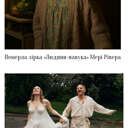
Померла зірка «Людини-павука» Мері Рівера