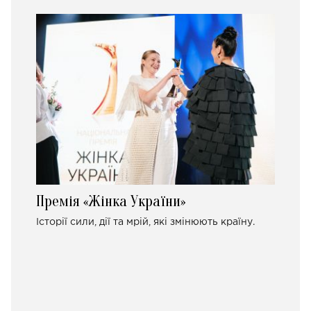
Премія «Жінка України»
Історії сили, дії та мрій, які змінюють країну.