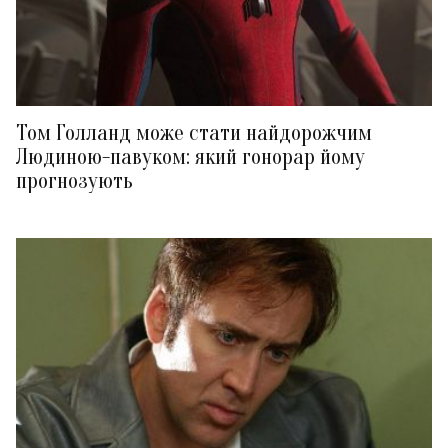
Том Голланд може стати найдорожчим
Людиною-павуком: який гонорар йому
прогнозують