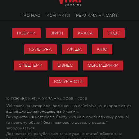
ПРО НАС
КОНТАКТИ
РЕКЛАМА НА САЙТІ
НОВИНИ
ЗІРКИ
КРАСА
ПОДІЇ
КУЛЬТУРА
АФІША
КІНО
СПЕЦТЕМИ
БІЗНЕС
ОБКЛАДИНКИ
КОЛУМНІСТИ
© ТОВ «ЕДІМЕДІА-УКРАЇНА», 2008 - 2026
Усі права на матеріали, розміщені на сайті viva.ua, охороняються
відповідно до законодавства України.
Використання матеріалів Сайту viva.ua в оригінальному розмірі
(в повному обсязі) без письмового дозволу редакції
забороняється.
Дозволяється републікація та цитування статей обсягом не