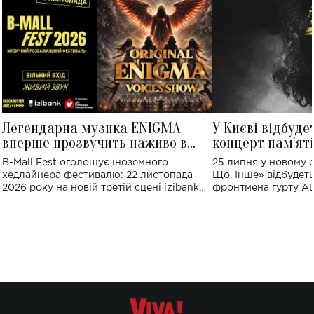
Легендарна музика ENIGMA
У Києві відбуде
вперше прозвучить наживо в
концерт пам'ят
Україні: де відбудеться концерт
Клименка: понад
B-Mall Fest оголошує іноземного
25 липня у новому o
виконають пісн
хедлайнера фестивалю: 22 листопада
Що, Інше» відбудеть
2026 року на новій третій сцені izibank
фронтмена гурту A
stage відбудеться українська прем'єра
Клименка. Це буде 
ENIGMA VOICES' ORIGINAL LIVE SHOW.
вечір, присвячений 
творчість стала си
справжньої любові д