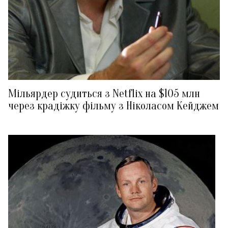
Мільярдер судиться з Netflix на $105 млн
через крадіжку фільму з Ніколасом Кейджем