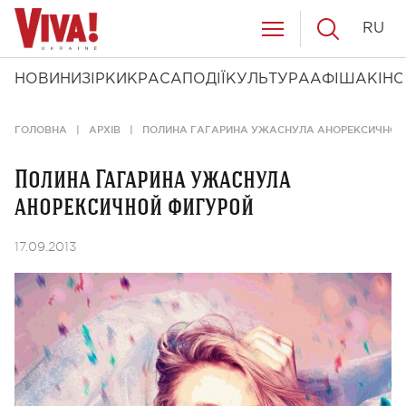
RU
НОВИНИ
ЗІРКИ
КРАСА
ПОДІЇ
КУЛЬТУРА
АФІША
КІНО
ГОЛОВНА
АРХІВ
ПОЛИНА ГАГАРИНА УЖАСНУЛА АНОРЕКСИЧНОЙ
Полина Гагарина ужаснула
анорексичной фигурой
17.09.2013