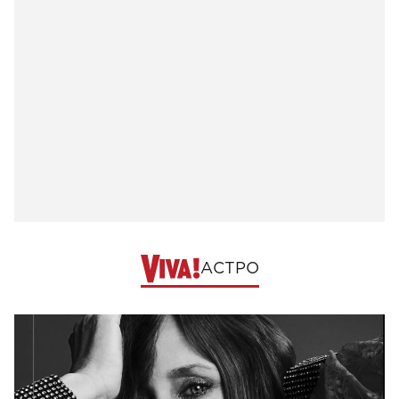
АСТРО