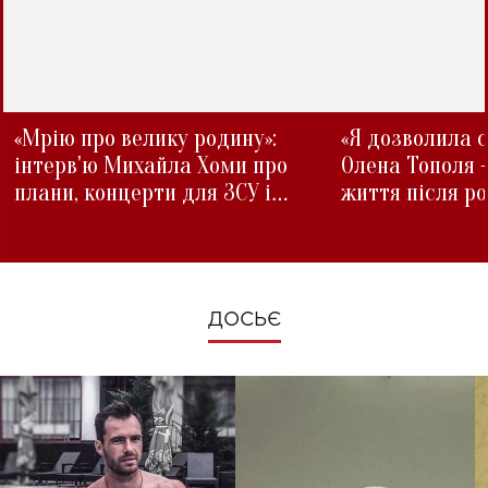
«Мрію про велику родину»:
«Я дозволила с
інтерв'ю Михайла Хоми про
Олена Тополя 
плани, концерти для ЗСУ і
життя після р
зміни під час війни
ДОСЬЄ