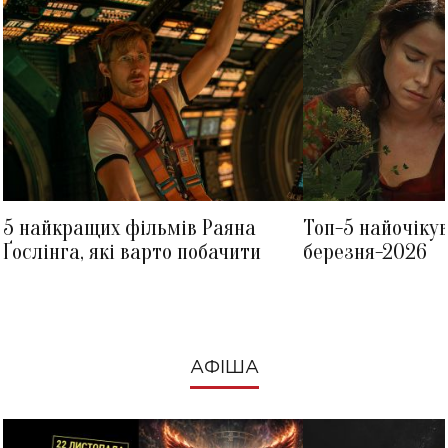
5 найкращих фільмів Раяна
Топ-5 найочіку
Ґослінга, які варто побачити
березня-2026
АФІША