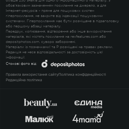
більше 250 знаків для одного інформаційного матеріалу, з
обов'язковим зазначенням посилання на джерело, а для
Інтернет-ресурсів – пряме для пошукових систем
гіперпосилання, не закрите від індексації пошуковими
системами. Гіперпосилання має бути розміщене в підзаголовку
або першому абзаці матеріалу.
Передрук, копіювання, відтворення або інше використання
матеріалів, які містять посилання на rexfeatures.com або
depositphotos.com, суворо заборонені.
Матеріали із позначками
!
та
P
розміщені на правах реклами.
Редакція не несе відповідальності за достовірність цієї
інформації.
Стокові фото від:
Правила використання сайту
Політика конфіденційності
Редакційна політика